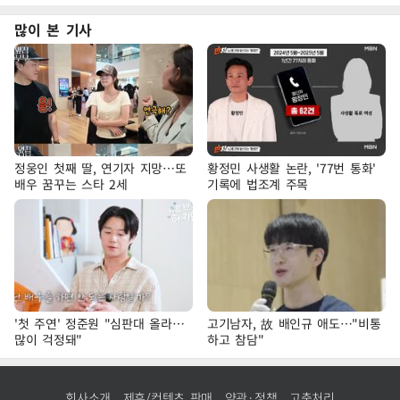
많이 본 기사
정웅인 첫째 딸, 연기자 지망…또
황정민 사생활 논란, '77번 통화'
배우 꿈꾸는 스타 2세
기록에 법조계 주목
'첫 주연' 정준원 "심판대 올라…
고기남자, 故 배인규 애도…"비통
많이 걱정돼"
하고 참담"
회사소개
제휴/컨텐츠 판매
약관·정책
고충처리