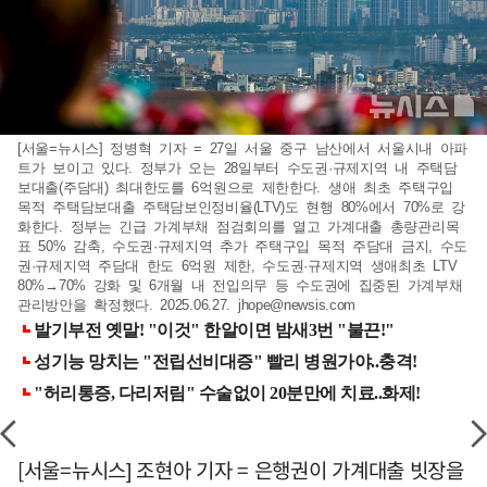
[서울=뉴시스] 정병혁 기자 = 27일 서울 중구 남산에서 서울시내 아파
트가 보이고 있다. 정부가 오는 28일부터 수도권·규제지역 내 주택담
보대출(주담대) 최대한도를 6억원으로 제한한다. 생애 최초 주택구입
목적 주택담보대출 주택담보인정비율(LTV)도 현행 80%에서 70%로 강
화한다. 정부는 긴급 가계부채 점검회의를 열고 가계대출 총량관리목
표 50% 감축, 수도권·규제지역 추가 주택구입 목적 주담대 금지, 수도
권·규제지역 주담대 한도 6억원 제한, 수도권·규제지역 생애최초 LTV
80%→70% 강화 및 6개월 내 전입의무 등 수도권에 집중된 가계부채
관리방안을 확정했다. 2025.06.27.
jhope@newsis.com
[서울=뉴시스] 조현아 기자 = 은행권이 가계대출 빗장을