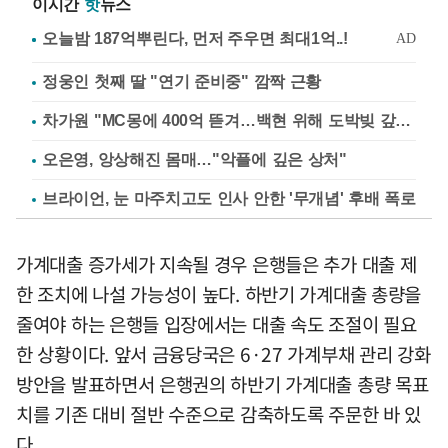
이시간
핫
뉴스
정웅인 첫째 딸 "연기 준비중" 깜짝 근황
차가원 "MC몽에 400억 뜯겨…백현 위해 도박빚 갚아줘"
오은영, 앙상해진 몸매…"악플에 깊은 상처"
브라이언, 눈 마주치고도 인사 안한 '무개념' 후배 폭로
가계대출 증가세가 지속될 경우 은행들은 추가 대출 제
한 조치에 나설 가능성이 높다. 하반기 가계대출 총량을
줄여야 하는 은행들 입장에서는 대출 속도 조절이 필요
한 상황이다. 앞서 금융당국은 6·27 가계부채 관리 강화
방안을 발표하면서 은행권의 하반기 가계대출 총량 목표
치를 기존 대비 절반 수준으로 감축하도록 주문한 바 있
다.