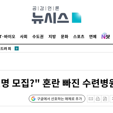
견
 계속[다음
IT·바이오
사회
수도권
지방
문화
스포츠
연예
겠다"
겨드려 죄
 모집?" 혼란 빠진 수련병
견
구글에서 선호하는 매체로 추가
 계속[다음