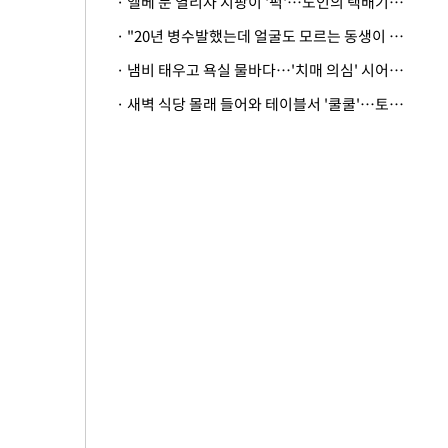
· 엘베 문 열리자 지팡이 '퍽'…노인의 택배기사 폭행 이유
· "20년 병수발했는데 얼굴도 모르는 동생이 유산 절반을"…배다른 형제 상속권 있을까
· 냄비 태우고 욕실 물바다…'치매 의심' 시어머니 검사 권유했다가 '날벼락'
· 새벽 식당 몰래 들어와 테이블서 '쿨쿨'…토사물 남기고 사라진 남성