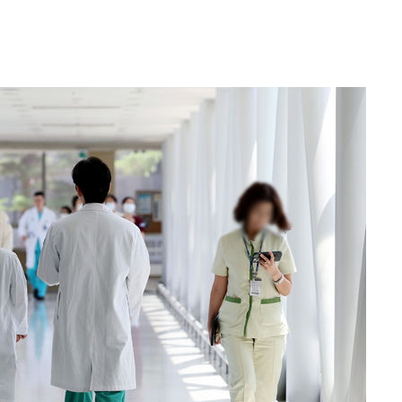
삼겠다"
겨드려 죄