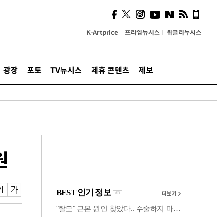
사이 해답 찾았죠"…알을
깨고 나온 '초자아'
K-Artprice
프라임뉴시스
위클리뉴시스
광장
포토
TV뉴시스
제휴 콘텐츠
제보
원