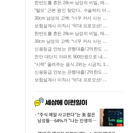
"주식 매일 사고판다"는 美 젊은
남성들…64%가 "나는 인생의
패배자“