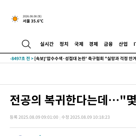
-22115초 전 >
백운산서 80년근 천종산삼 9뿌리 발견…감정가 1.3억원
-19825초 전 >
선재도서 해루질 나섰다 실종 60대, 닷새 만에 숨진 채 발
2026.08.08 (토)
서울 35.6℃
-17359초 전 >
남자 농구, 나고야 아시안게임서 '홈팀' 일본과 한일전
-16735초 전 >
여수 오동도 해상서 모터보트 전복…1명 사망·1명 실종
-12962초 전 >
극한폭염 한풀 꺾이지만…'낮 최고 35도' 무더위, 열대야
실시간
정치
국제
경제
금융
산업
주 날씨]
-9980초 전 >
축구협회 "압수수색·성접대 논란 사과…쇄신의 기회로 삼
-8497초 전 >
[속보]'압수수색·성접대 논란' 축구협회 "실망과 걱정 안
송"
48분 전 >
'최고 37도' 폭염 지속…강원동해안 최대 150㎜ 비
2시간 전 >
[속보]뉴욕증시 상승 마감…S&P 0.6% 나스닥 1.3%↑
-32083초 전 >
온열질환 사망자 3명 늘어…누적 환자 3000명 돌파
-26028초 전 >
강릉에 시간당 81.4㎜ 물폭탄…도로 잠기고 담벼락 붕괴
전공의 복귀한다는데…"몇명
-22135초 전 >
백운산서 80년근 천종산삼 9뿌리 발견…감정가 1.3억원
-19845초 전 >
선재도서 해루질 나섰다 실종 60대, 닷새 만에 숨진 채 발
등록 2025.08.09 09:01:00
수정 2025.08.09 10:18:23
-17379초 전 >
남자 농구, 나고야 아시안게임서 '홈팀' 일본과 한일전
-16755초 전 >
여수 오동도 해상서 모터보트 전복…1명 사망·1명 실종
-12982초 전 >
극한폭염 한풀 꺾이지만…'낮 최고 35도' 무더위, 열대야