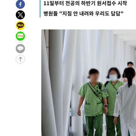
11일부터 전공의 하반기 원서접수 시작
주 날씨]
-10000초 전 >
축구협회 "압수수색·성접대 논란 사과…쇄신의 기회로 
병원들 "지침 안 내려와 우리도 답답"
-8517초 전 >
[속보]'압수수색·성접대 논란' 축구협회 "실망과 걱정 안
송"
47분 전 >
'최고 37도' 폭염 지속…강원동해안 최대 150㎜ 비
2시간 전 >
[속보]뉴욕증시 상승 마감…S&P 0.6% 나스닥 1.3%↑