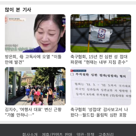
많이 본 기사
방은희, 母 고독사에 오열 "이틀
축구협회, 15년 전 심판 성 접대
만에 발견"
파문에 "현재는 내부 지침 준수"
김지수, '여행사 대표' 변신 근황
축구협회 '성접대' 감사보고서 나
"가볼 만하니…"
왔다…월드컵·올림픽 심판 포함
회사소개
제휴/컨텐츠 판매
약관·정책
고충처리