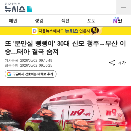
메인
랭킹
섹션
포토
또 '분만실 뺑뺑이' 30대 산모 청주→부산 이
송…태아 결국 숨져
기사등록
2026/05/02 09:45:49
가
가
최종수정
2026/05/02 09:50:25
구글에서 선호하는 매체로 추가