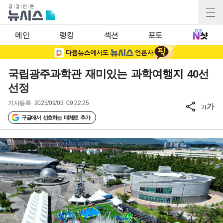
메인
랭킹
섹션
포토
국립광주과학관 재미있는 과학여행지 40선
선정
기사등록
2025/09/03 09:22:25
가
가
구글에서 선호하는 매체로 추가