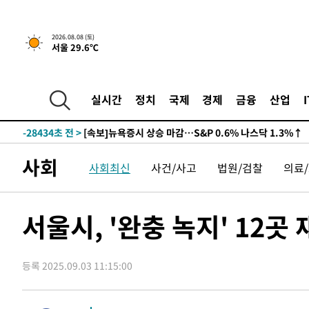
2026.08.08 (토)
서울 29.6℃
실시간
정치
국제
경제
금융
산업
-28434초 전 >
[속보]뉴욕증시 상승 마감…S&P 0.6% 나스닥 1.3%↑
사회
사회최신
사건/사고
법원/검찰
의료
서울시, '완충 녹지' 12
등록 2025.09.03 11:15:00