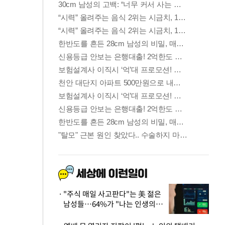
"주식 매일 사고판다"는 美 젊은
남성들…64%가 "나는 인생의
패배자“