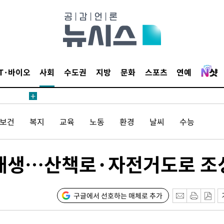
IT·바이오
사회
수도권
지방
문화
스포츠
연예
/보건
복지
교육
노동
환경
날씨
수능
곳 재생…산책로·자전거도로 조
구글에서 선호하는 매체로 추가