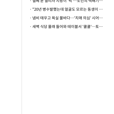
· 엘베 문 열리자 지팡이 '퍽'…노인의 택배기사 폭행 이유
· "20년 병수발했는데 얼굴도 모르는 동생이 유산 절반을"…배다른 형제 상속권 있을까
· 냄비 태우고 욕실 물바다…'치매 의심' 시어머니 검사 권유했다가 '날벼락'
· 새벽 식당 몰래 들어와 테이블서 '쿨쿨'…토사물 남기고 사라진 남성