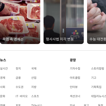
폭염 속 경제는
형사사법 지각 변동
수능 대전
뉴스
광장
실시간
정치
국제
기자수첩
스토리칼럼
경제
금융
산업
아트클럽
기고
사회
수도권
지방
인터뷰
기획특집
문화
IT·바이오
스포츠
섹션코너
데일리뉴시
연예
포토
TV뉴시스
인사
부고
동정