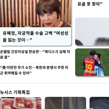
유골 못 찾아"
유혜정, 자궁적출 수술 고백 "여성성
을 잃는 것이…"
손떨림 건강이상설 한승연…"목디스크 심해 치
료 중"
“美 이란전 무기 소진…북한과 분쟁시 주한 미
군 취약해질 수 있어”
뉴시스 기획특집