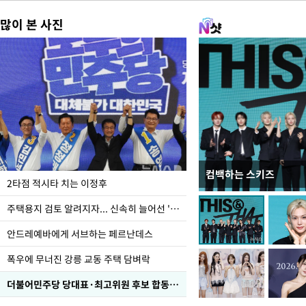
많이 본 사진
컴백하는 스키즈
이번주 국회에는 무슨 일
2타점 적시타 치는 이정후
주택용지 검토 알려지자... 신속히 늘어선 '근조화환'
안드레예바에게 서브하는 페르난데스
폭우에 무너진 강릉 교동 주택 담벼락
더불어민주당 당대표·최고위원 후보 합동연설회