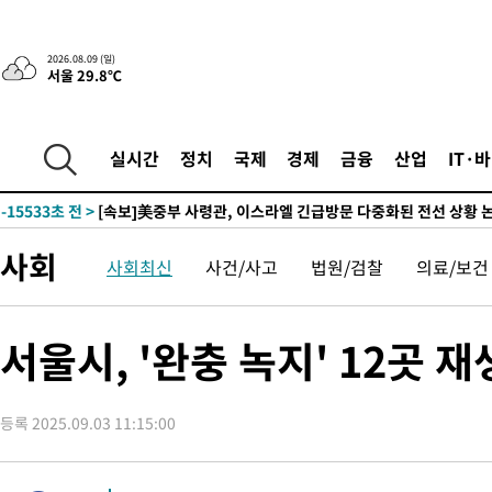
-13541초 전 >
“美 이란전 무기 소진…북한과 분쟁시 주한 미군 취약해질 수 
-28142초 전 >
'여긴 20도, 저긴 50도'…열화상 카메라로 본 폭염 저감시설 '
2026.08.09 (일)
서울 29.8℃
차'
-27613초 전 >
콜롬비아 신임 우파 대통령 취임 하루만에 차량폭탄 폭발 사건
-21207초 전 >
튀르키예 외무장관, "메카 3국 방위협정은 이란이 목표 아냐 "
-18415초 전 >
이군이 불법 군시설 건설한 레바논 남부에서 레바논군 3명 폭
실시간
정치
국제
경제
금융
산업
IT·
부상
-15533초 전 >
[속보]美중부 사령관, 이스라엘 긴급방문 다중화된 전선 상황 
-13597초 전 >
美 국방부, 켄달 전 공군장관 보안허가 취소…“에어포스원 기
보, 언론 누출”
-13566초 전 >
‘축구의 신’ 아르헨티나 축구 선수 메시의 부친 지병 별세
사회
사회최신
사건/사고
법원/검찰
의료/보건
-13541초 전 >
“美 이란전 무기 소진…북한과 분쟁시 주한 미군 취약해질 수 
-28142초 전 >
'여긴 20도, 저긴 50도'…열화상 카메라로 본 폭염 저감시설 '
차'
-27613초 전 >
콜롬비아 신임 우파 대통령 취임 하루만에 차량폭탄 폭발 사건
서울시, '완충 녹지' 12곳
-21207초 전 >
튀르키예 외무장관, "메카 3국 방위협정은 이란이 목표 아냐 "
-18415초 전 >
이군이 불법 군시설 건설한 레바논 남부에서 레바논군 3명 폭
부상
등록 2025.09.03 11:15:00
-15533초 전 >
[속보]美중부 사령관, 이스라엘 긴급방문 다중화된 전선 상황 
-13597초 전 >
美 국방부, 켄달 전 공군장관 보안허가 취소…“에어포스원 기
보, 언론 누출”
-13566초 전 >
‘축구의 신’ 아르헨티나 축구 선수 메시의 부친 지병 별세