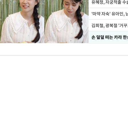
유혜정, 자궁적출 수
'마약 자숙' 유아인,
손 덜덜 떠는 카라 