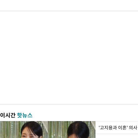
이시간
핫뉴스
'고지용과 이혼' 의사