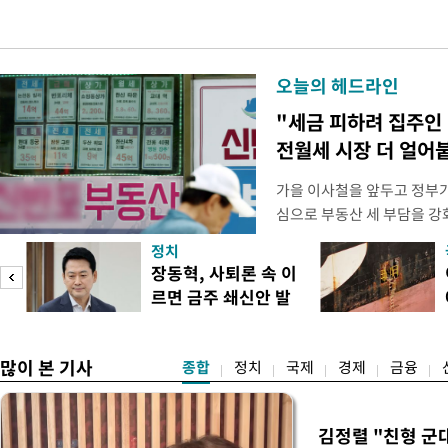
오늘의 헤드라인
"세금 피하려 집주인
전월세 시장 더 얼어
가을 이사철을 앞두고 정부
심으로 부동산 세 부담을 
역 임차인들의 불안감이 커지
정치
이기 위해 보유 주택에 직접
장동혁, 사퇴론 속 이
집을 비워줘야 하는 상황이 
르면 금주 쇄신안 발
정부가 공급대책을 발표하겠
표
차 시장의 매
많이 본 기사
종합
정치
국제
경제
금융
김정렬 "친형 군