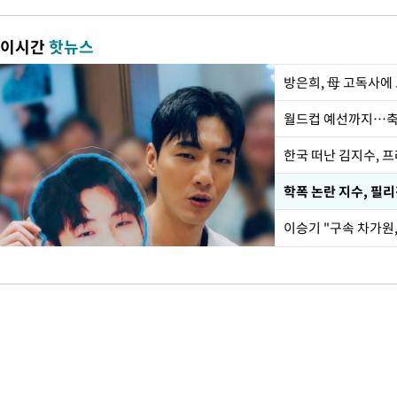
이시간
핫뉴스
방은희, 母 고독사에 
월드컵 예선까지…축
한국 떠난 김지수, 
학폭 논란 지수, 필
이승기 "구속 차가원,