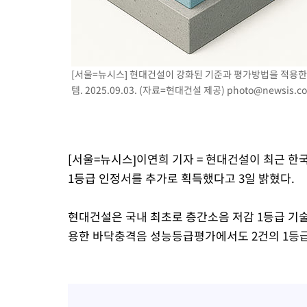
1시간 전 >
[속보]코스닥, 800p 회복…0.26% 오른 801.67 마감
1시간 전 >
[속보]코스피, 301.88포인트(4.58%) 내린 6296.38 마감
1시간 전 >
[속보]원·달러 환율, 0.7원 내린 1423.8원 마감
2시간 전 >
"여기 떨어졌다"…다누리, 스페이스X 로켓 달 충돌 흔적 포착
[서울=뉴시스] 현대건설이 강화된 기준과 평가방법을 적용
3시간 전 >
손흥민, 5경기 연속골 실패…LAFC는 승부차기 끝 과달라하라 격파
템. 2025.09.03. (자료=현대건설 제공)
photo@newsis.c
5시간 전 >
내일까지 39도 '펄펄'…기상청 "태풍 지나며 폭염 잠시 꺾인다"
[서울=뉴시스]이연희 기자 = 현대건설이 최근 
1등급 인정서를 추가로 획득했다고 3일 밝혔다.
현대건설은 국내 최초로 층간소음 저감 1등급 기술
용한 바닥충격음 성능등급평가에서도 2건의 1등급