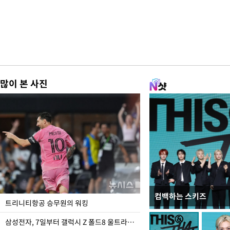
많이 본 사진
컴백하는 스키즈
입추 하루 앞둔 전남광
트리니티항공 승무원의 워킹
폭염
삼성전자, 7일부터 갤럭시 Z 폴드8 울트라·폴드8·플립8 출시