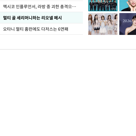
멕시코 인플루언서, 라방 중 괴한 총격으로 사망
멀티 골 세리머니하는 리오넬 메시
오타니 멀티 홈런에도 다저스는 6연패