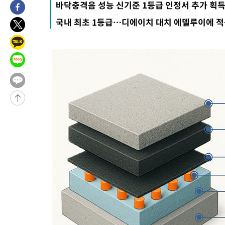
바닥충격음 성능 신기준 1등급 인정서 추가 획
3시간 전 >
손흥민, 5경기 연속골 실패…LAFC는 승부차기 끝 과달라하라 격파
국내 최초 1등급…디에이치 대치 에델루이에 
5시간 전 >
내일까지 39도 '펄펄'…기상청 "태풍 지나며 폭염 잠시 꺾인다"
-20000초 전 >
'월드컵 탈락 후폭풍' 축구협회…11시간 걸린 초유의 압수수색
합)
-19436초 전 >
[속보] 뉴욕증시, 혼조 출발…나스닥 0.3%↓, 다우 0.14%↑
-18229초 전 >
축구협회, 15년 전 심판 성 접대 파문에 "현재는 내부 지침 준수
-16914초 전 >
경찰, '홍명보는 2순위' 결론냈던 스포츠윤리센터도 압수수색
-2510초 전 >
[속보]합참 "北 발사체는 단거리탄도미사일…감시·경계태세 강
-2258초 전 >
日방위성, 北이 동해로 쏜 발사체는 탄도미사일 가능성
-688초 전 >
[속보] SKT, 에이닷 서비스 장애 발생…"원인 파악 중"
-94초 전 >
[속보]합참 "북, 동해상으로 미상 발사체 발사"
8분 전 >
'낮 최고 39도' 불볕더위…한밤 열대야도 계속[내일날씨]
9분 전 >
[속보]7~9일 프로야구 3연전도 폭염 취소…11일 재개
14분 전 >
"韓 외환시장 개입 관측 배경엔 美의 대한국 무역적자 있어"
17분 전 >
'월드컵 탈락 후폭풍' 축구협회…초유의 압수수색에 '충격·당황'
20분 전 >
서울 낮 37.9도, 올여름 최고치 경신…영등포 순간 '40도'
27분 전 >
[속보]종합특검, 대검 추가 압수수색…내란 중요임무종사 혐의