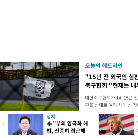
오늘의 헤드라인
"15년 전 외국인 심
축구협회 "현재는 내
대한축구협회가 14~15년 
판을 상대로 여러 차례 성 접
구계에 따르면 국회의 한 의원
정치
년 국제심판 10여 명에게 성
李 "부의 양극화 해
축구협회는 외국인 심판과 감
법, 신중히 접근해
수십만원에서 많게는 100만
야"