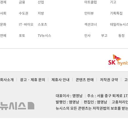
경제
금융
산업
아트클럽
기고
사회
수도권
지방
인터뷰
기획특집
문화
IT·바이오
스포츠
섹션코너
데일리뉴시
연예
포토
TV뉴시스
인사
부고
동정
회사소개
광고 · 제휴 문의
제휴사 안내
콘텐츠 판매
저작권 규약
고
대표이사 : 염영남
주소 : 서울 중구 퇴계로 1
발행인 : 염영남
편집인 : 염영남
고충처리인
뉴시스의 모든 콘텐츠는 저작권법의 보호를 받는 바, 무