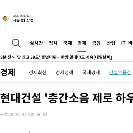
-18209초 전 >
축구협회, 15년 전 심판 성 접대 파문에 "현재는 내부 지침 준수
-16894초 전 >
경찰, '홍명보는 2순위' 결론냈던 스포츠윤리센터도 압수수색
2026.08.07 (금)
서울 31.1℃
-2490초 전 >
[속보]합참 "北 발사체는 단거리탄도미사일…감시·경계태세 강
-2238초 전 >
日방위성, 北이 동해로 쏜 발사체는 탄도미사일 가능성
-668초 전 >
[속보] SKT, 에이닷 서비스 장애 발생…"원인 파악 중"
실시간
정치
국제
경제
금융
산업
IT·
-74초 전 >
[속보]합참 "북, 동해상으로 미상 발사체 발사"
8분 전 >
'낮 최고 39도' 불볕더위…한밤 열대야도 계속[내일날씨]
9분 전 >
[속보]7~9일 프로야구 3연전도 폭염 취소…11일 재개
경제
15분 전 >
"韓 외환시장 개입 관측 배경엔 美의 대한국 무역적자 있어"
경제최신
경제정책
국제경제
건설부동산
18분 전 >
'월드컵 탈락 후폭풍' 축구협회…초유의 압수수색에 '충격·당황'
20분 전 >
서울 낮 37.9도, 올여름 최고치 경신…영등포 순간 '40도'
현대건설 '층간소음 제로 하우
28분 전 >
[속보]종합특검, 대검 추가 압수수색…내란 중요임무종사 혐의
1시간 전 >
[속보]코스닥, 800p 회복…0.26% 오른 801.67 마감
1시간 전 >
[속보]코스피, 301.88포인트(4.58%) 내린 6296.38 마감
등록 2025.09.03 09:40:54
1시간 전 >
[속보]원·달러 환율, 0.7원 내린 1423.8원 마감
2시간 전 >
"여기 떨어졌다"…다누리, 스페이스X 로켓 달 충돌 흔적 포착