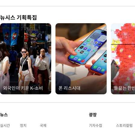
뉴시스 기획특집
외국인이 키운 K-소비
폰 리스시대
들끓는 한
뉴스
광장
실시간
정치
국제
기자수첩
스토리칼럼