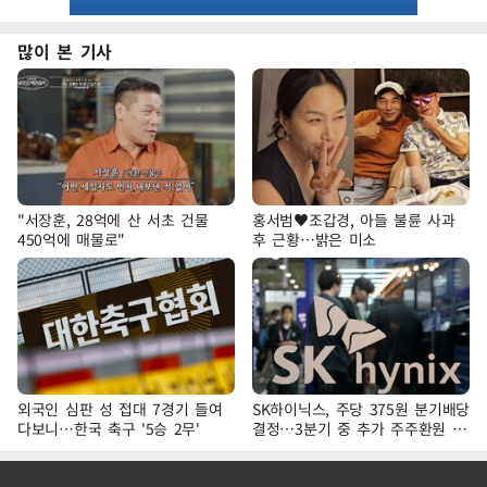
많이 본 기사
"서장훈, 28억에 산 서초 건물
홍서범♥조갑경, 아들 불륜 사과
450억에 매물로"
후 근황…밝은 미소
외국인 심판 성 접대 7경기 들여
SK하이닉스, 주당 375원 분기배당
다보니…한국 축구 '5승 2무'
결정…3분기 중 추가 주주환원 발
표