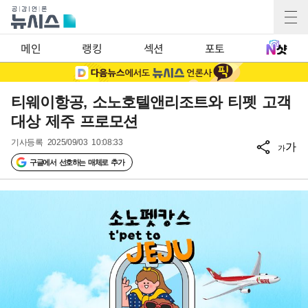
메인
랭킹
섹션
포토
티웨이항공, 소노호텔앤리조트와 티펫 고객
대상 제주 프로모션
기사등록
2025/09/03 10:08:33
가
가
구글에서 선호하는 매체로 추가