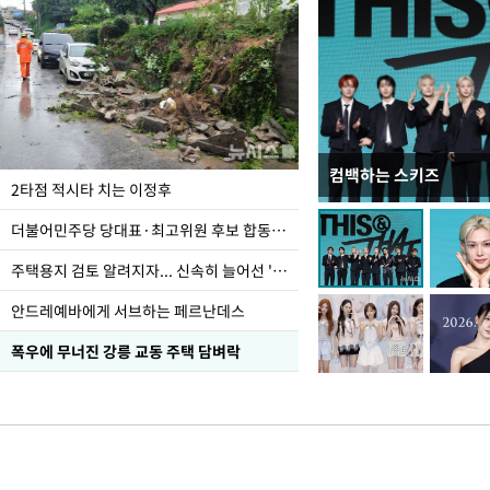
컴백하는 스키즈
이번주 국회에는 무슨 일
2타점 적시타 치는 이정후
더불어민주당 당대표·최고위원 후보 합동연설회
주택용지 검토 알려지자... 신속히 늘어선 '근조화환'
안드레예바에게 서브하는 페르난데스
폭우에 무너진 강릉 교동 주택 담벼락