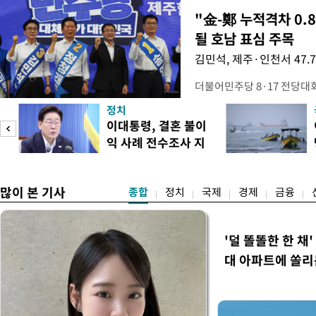
"金-鄭 누적격차 0.
될 호남 표심 주목
김민석, 제주·인천서 47.
더불어민주당 8·17 전당대
보가 8일 제주·인천 지역 순
정치
다. 앞서 정청래 후보 우세
이대통령, 결혼 불이
·울산·경남 경선에서 1승 1
익 사례 전수조사 지
제주·인천 경선에서 이기며 '
시
만 두 후보 간 누적 득표율 차
많이 본 기사
종합
정치
국제
경제
금융
'덜 똘똘한 한 채
대 아파트에 쏠리