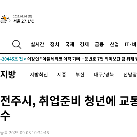
8시간 전 >
[속보]뉴욕증시 상승 마감…S&P 0.6% 나스닥 1.3%↑
-30629초 전 >
이란 "호르무즈 재개방 합의 근접…美 배상 선행돼야"
2026.08.08 (토)
서울 27.1℃
-21676초 전 >
[속보]與최고위원 제주·인천 순회경선…박선원·최민희·서미
한민수·김용 순
-21629초 전 >
[속보]김민석, 與 전대 당원투표 누적 득표율 45.42%로 1위…
청래 44.56%
-20911초 전 >
[속보]與 대표 경선 제주·인천 당원투표…金 47.75%·鄭
실시간
정치
국제
경제
금융
산업
IT·
42.08%·宋 10.17%
-20445초 전 >
이강인 "아틀레티코 이적 기뻐…등번호 7번 의미보단 팀 위해 
것"
-20380초 전 >
[속보]與 당대표 경선, 제주·인천 권리당원 투표 김민석 승리
-14154초 전 >
낮 최고 35도 '무더위'…동해안 시간당 30㎜ '강한 비'[내일날
지방
지방최신
세종
부산
대구/경북
전남광
-13424초 전 >
[속보]이강인 "감독님이 원하는 마음 느꼈고, 많은 트로피 원해
틀레티코 이적"
-13206초 전 >
수도권 40도 육박 '펄펄'…동해안 일부 지역엔 호의주의보
-12175초 전 >
온열질환 사망자 3명 늘어…누적 환자 3000명 돌파
전주시, 취업준비 청년에 교통
-6120초 전 >
강릉에 시간당 81.4㎜ 물폭탄…도로 잠기고 담벼락 붕괴
수
-2227초 전 >
백운산서 80년근 천종산삼 9뿌리 발견…감정가 1.3억원
1분 전 >
선재도서 해루질 나섰다 실종 60대, 닷새 만에 숨진 채 발견
42분 전 >
남자 농구, 나고야 아시안게임서 '홈팀' 일본과 한일전
등록 2025.09.03 10:34:46
52분 전 >
여수 오동도 해상서 모터보트 전복…1명 사망·1명 실종