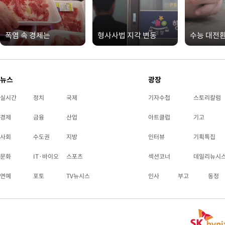
폭염 속 경제는
형사사법 지각 변동
수능 대전
뉴스
광장
실시간
정치
국제
기자수첩
스토리칼럼
경제
금융
산업
아트클럽
기고
사회
수도권
지방
인터뷰
기획특집
문화
IT·바이오
스포츠
섹션코너
데일리뉴시
연예
포토
TV뉴시스
인사
부고
동정