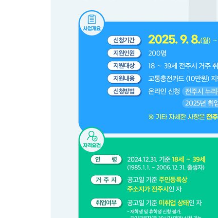
-2227초 전 >
백운산서 80년근 천종산삼 9뿌리 발견…감정가 1.3억원
1분 전 >
선재도서 해루질 나섰다 실종 60대, 닷새 만에 숨진 채 발견
42분 전 >
남자 농구, 나고야 아시안게임서 '홈팀' 일본과 한일전
52분 전 >
여수 오동도 해상서 모터보트 전복…1명 사망·1명 실종
1시간 전 >
극한폭염 한풀 꺾이지만…'낮 최고 35도' 무더위, 열대야 계속[다
날씨]
2시간 전 >
축구협회 "압수수색·성접대 논란 사과…쇄신의 기회로 삼겠다"
3시간 전 >
[속보]'압수수색·성접대 논란' 축구협회 "실망과 걱정 안겨드려 죄
6시간 전 >
'최고 37도' 폭염 지속…강원동해안 최대 150㎜ 비
8시간 전 >
[속보]뉴욕증시 상승 마감…S&P 0.6% 나스닥 1.3%↑