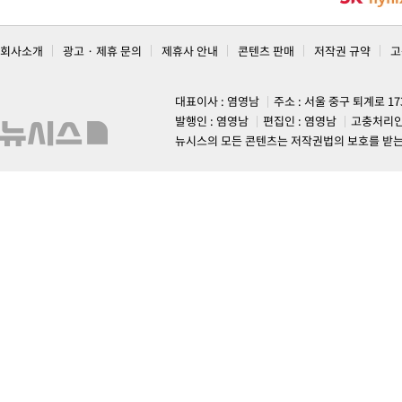
회사소개
광고 · 제휴 문의
제휴사 안내
콘텐츠 판매
저작권 규약
고
대표이사 : 염영남
주소 : 서울 중구 퇴계로 1
발행인 : 염영남
편집인 : 염영남
고충처리인
뉴시스의 모든 콘텐츠는 저작권법의 보호를 받는 바, 무