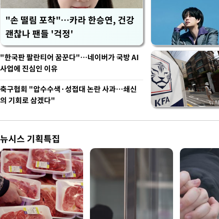
"손 떨림 포착"…카라 한승연, 건강
괜찮나 팬들 '걱정'
"한국판 팔란티어 꿈꾼다"…네이버가 국방 AI
사업에 진심인 이유
축구협회 "압수수색·성접대 논란 사과…쇄신
의 기회로 삼겠다"
뉴시스 기획특집