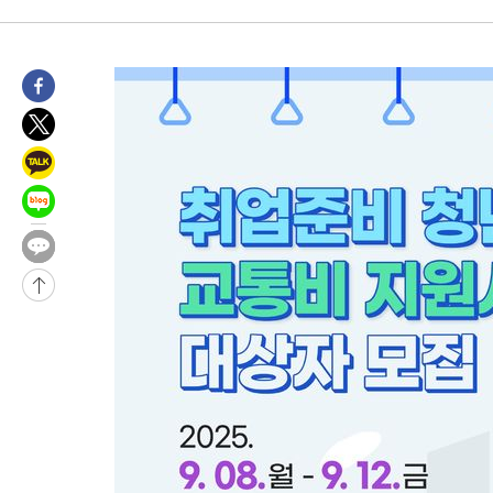
1시간 전 >
극한폭염 한풀 꺾이지만…'낮 최고 35도' 무더위, 열대야 계속[다
날씨]
2시간 전 >
축구협회 "압수수색·성접대 논란 사과…쇄신의 기회로 삼겠다"
3시간 전 >
[속보]'압수수색·성접대 논란' 축구협회 "실망과 걱정 안겨드려 죄
6시간 전 >
'최고 37도' 폭염 지속…강원동해안 최대 150㎜ 비
8시간 전 >
[속보]뉴욕증시 상승 마감…S&P 0.6% 나스닥 1.3%↑
-30629초 전 >
이란 "호르무즈 재개방 합의 근접…美 배상 선행돼야"
-21676초 전 >
[속보]與최고위원 제주·인천 순회경선…박선원·최민희·서미
한민수·김용 순
-21629초 전 >
[속보]김민석, 與 전대 당원투표 누적 득표율 45.42%로 1위…
청래 44.56%
-20911초 전 >
[속보]與 대표 경선 제주·인천 당원투표…金 47.75%·鄭
42.08%·宋 10.17%
-20445초 전 >
이강인 "아틀레티코 이적 기뻐…등번호 7번 의미보단 팀 위해 
것"
-20380초 전 >
[속보]與 당대표 경선, 제주·인천 권리당원 투표 김민석 승리
-14154초 전 >
낮 최고 35도 '무더위'…동해안 시간당 30㎜ '강한 비'[내일날
-13424초 전 >
[속보]이강인 "감독님이 원하는 마음 느꼈고, 많은 트로피 원해
틀레티코 이적"
-13206초 전 >
수도권 40도 육박 '펄펄'…동해안 일부 지역엔 호의주의보
-12175초 전 >
온열질환 사망자 3명 늘어…누적 환자 3000명 돌파
-6120초 전 >
강릉에 시간당 81.4㎜ 물폭탄…도로 잠기고 담벼락 붕괴