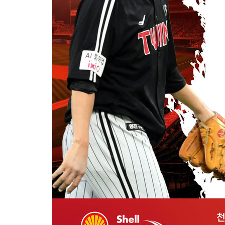
-2756초 전 >
[속보] 노원서 40.1도 관측…서울, 2018년 이후 첫 40도
2분 전 >
[속보]종합특검, '계엄 수용공간 확보' 신용해 前교정본부장 기소
21분 전 >
외신들도 주목한 韓축구 파문…"국민적 공분에 수사 재개"
21분 전 >
11시간 압수수색에 성접대 파문까지…'쑥대밭' 된 축구협회
38분 전 >
[속보]규제합리화위원회 부위원장에 김태유 서울대 공대 교수…이
후임