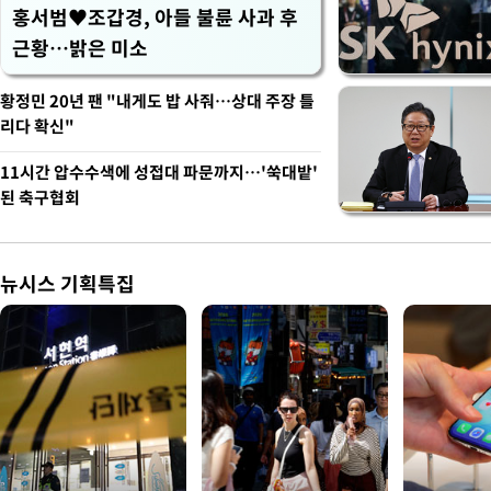
홍서범♥조갑경, 아들 불륜 사과 후
근황…밝은 미소
황정민 20년 팬 "내게도 밥 사줘…상대 주장 틀
리다 확신"
11시간 압수수색에 성접대 파문까지…'쑥대밭'
된 축구협회
뉴시스 기획특집