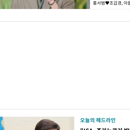
홍서범♥조갑경, 아들
오늘의 헤드라인