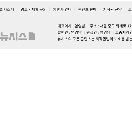
회사소개
광고 · 제휴 문의
제휴사 안내
콘텐츠 판매
저작권 규약
고
대표이사 : 염영남
주소 : 서울 중구 퇴계로 1
발행인 : 염영남
편집인 : 염영남
고충처리인
뉴시스의 모든 콘텐츠는 저작권법의 보호를 받는 바, 무