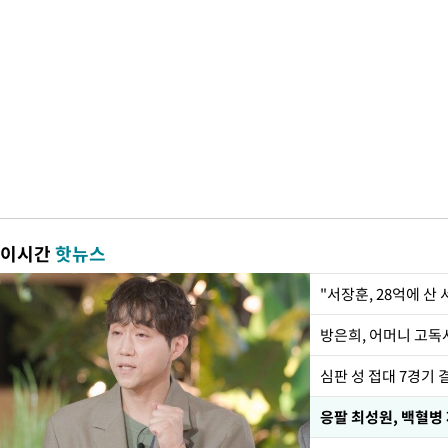
이시간
핫뉴스
"서장훈, 28억에 산
방은희, 어머니 고독사
심판 성 접대 7경기 
응팔 최성원, 백혈병