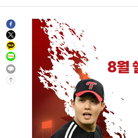
38분 전 >
[속보]규제합리화위원회 부위원장에 김태유 서울대 공대 교수…이
후임
-27784초 전 >
이강인, 폭염 속 AT마드리드 첫 훈련…80명 식사 대접까지(종
-24923초 전 >
미 사업체 일자리, 7월에 2.3만개 순감하고 그 전 2개월 10.3
하향수정 (2보)
-24371초 전 >
[속보] 미 사업체, 일자리 7월에 2.3만 개 줄어…실업률은 4.1
↓
-20234초 전 >
[속보]이 대통령 "부동산 공급 기존 사고방식 매달리지 말고 
실천"
-19319초 전 >
이란, "오만과 '중앙 단일 루트' 합의…북쪽 인바운드·남쪽 아
운드는 임시"
-10887초 전 >
"낮 기온 소폭 하락"…수도권 폭염중대경보, 폭염경보로 하향
-10851초 전 >
[속보]이 대통령, '호우피해' 안동·의성 관할 4개 면 특별재난
선포
-10814초 전 >
[단독]중수청 지원 검사들, 정원 초과 시 낮은 계급 임용…희망
갈 수도
-8785초 전 >
낮 최고 37도 찜통더위…곳곳 소나기·강원 많은 비[내일날씨]
-7091초 전 >
SK하이닉스, 용인·청주 팹에 54조 투자…"AI 메모리 수요 선제
응"
-3947초 전 >
여자배구 이재영·이다영 자매, 아제르바이잔 투란VC 입단
-3200초 전 >
외국인 심판 성 접대 7경기 들여다보니…한국 축구 '5승 2무'
-2934초 전 >
[속보]코스닥, 2.86포인트(0.36%) 내린 798.81마감
-2887초 전 >
[속보]코스피, 6200선 약보합…0.60% 내린 6258.77에 마쳐
-2867초 전 >
[속보]원·달러 환율, 7.7원 내린 1416.1원 마감