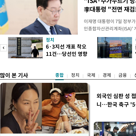
"ISA·주가누르기 
李대통령 "전면 재검
이재명 대통령이 7일 정부가
인종합자산관리계좌(ISA)' 
안'을 전면 재검토 할 것을 
정치
들과의 상황 점검 회의에서 I
6·3지선 개표 착오
지법안을 둘러싼 투자자들의 
11건…당선인 영향
았다. 이 자리에서 이 대통령
도
없어
많이 본 기사
종합
정치
국제
경제
금융
외국인 심판 성 
니…한국 축구 '5