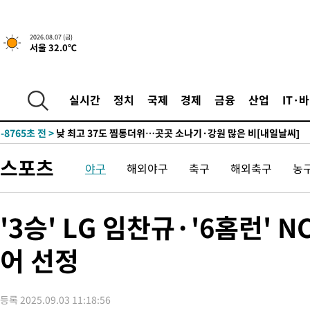
↓
-20214초 전 >
[속보]이 대통령 "부동산 공급 기존 사고방식 매달리지 말고 
실천"
-19299초 전 >
이란, "오만과 '중앙 단일 루트' 합의…북쪽 인바운드·남쪽 아
2026.08.07 (금)
서울 32.0℃
운드는 임시"
-10867초 전 >
"낮 기온 소폭 하락"…수도권 폭염중대경보, 폭염경보로 하향
-10831초 전 >
[속보]이 대통령, '호우피해' 안동·의성 관할 4개 면 특별재난
선포
-10794초 전 >
[단독]중수청 지원 검사들, 정원 초과 시 낮은 계급 임용…희망
실시간
정치
국제
경제
금융
산업
IT·
갈 수도
-8765초 전 >
낮 최고 37도 찜통더위…곳곳 소나기·강원 많은 비[내일날씨]
-7071초 전 >
SK하이닉스, 용인·청주 팹에 54조 투자…"AI 메모리 수요 선제
응"
-3927초 전 >
여자배구 이재영·이다영 자매, 아제르바이잔 투란VC 입단
스포츠
야구
해외야구
축구
해외축구
농
-3180초 전 >
외국인 심판 성 접대 7경기 들여다보니…한국 축구 '5승 2무'
-2914초 전 >
[속보]코스닥, 2.86포인트(0.36%) 내린 798.81마감
-2867초 전 >
[속보]코스피, 6200선 약보합…0.60% 내린 6258.77에 마쳐
'3승' LG 임찬규·'6홈런'
-2847초 전 >
[속보]원·달러 환율, 7.7원 내린 1416.1원 마감
어 선정
-2736초 전 >
[속보] 노원서 40.1도 관측…서울, 2018년 이후 첫 40도
2분 전 >
[속보]종합특검, '계엄 수용공간 확보' 신용해 前교정본부장 기소
21분 전 >
외신들도 주목한 韓축구 파문…"국민적 공분에 수사 재개"
등록 2025.09.03 11:18:56
22분 전 >
11시간 압수수색에 성접대 파문까지…'쑥대밭' 된 축구협회