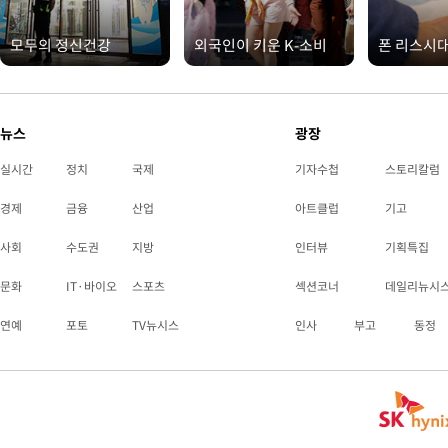
모두의 정신건강
외국인이 키운 K-소비
폰 리스시
뉴스
광장
실시간
정치
국제
기자수첩
스토리칼럼
경제
금융
산업
아트클럽
기고
사회
수도권
지방
인터뷰
기획특집
문화
IT·바이오
스포츠
섹션코너
데일리뉴시
연예
포토
TV뉴시스
인사
부고
동정