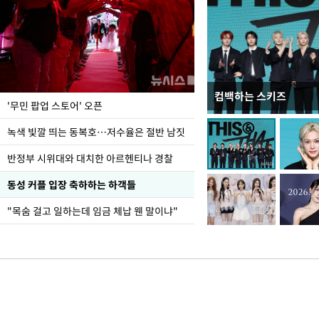
컴백하는 스키즈
지석천 뒤덮은 개구리
'무민 팝업 스토어' 오픈
녹색 빛깔 띄는 동복호…저수율은 절반 남짓
반정부 시위대와 대치한 아르헨티나 경찰
동성 커플 입장 축하하는 하객들
"목숨 걸고 일하는데 임금 체납 웬 말이냐"