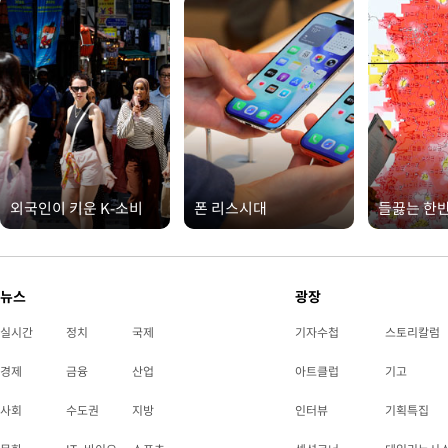
외국인이 키운 K-소비
폰 리스시대
들끓는 한
뉴스
광장
실시간
정치
국제
기자수첩
스토리칼럼
경제
금융
산업
아트클럽
기고
사회
수도권
지방
인터뷰
기획특집