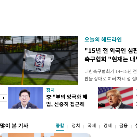
오늘의 헤드라인
"15년 전 외국인 심
축구협회 "현재는 내
대한축구협회가 14~15년 
판을 상대로 여러 차례 성 접
구계에 따르면 국회의 한 의원
정치
년 국제심판 10여 명에게 성
李 "부의 양극화 해
축구협회는 외국인 심판과 감
법, 신중히 접근해
수십만원에서 많게는 100만
야"
많이 본 기사
종합
정치
국제
경제
금융