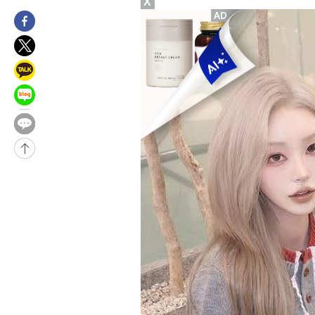
X
5시간 전 >
내일까지 39도 '펄펄'…기상청 "태풍 지나며 폭염 잠시 꺾인다"
-19584초 전 >
'월드컵 탈락 후폭풍' 축구협회…11시간 걸린 초유의 압수수색
합)
-19020초 전 >
[속보] 뉴욕증시, 혼조 출발…나스닥 0.3%↓, 다우 0.14%↑
-17813초 전 >
축구협회, 15년 전 심판 성 접대 파문에 "현재는 내부 지침 준수
-16498초 전 >
경찰, '홍명보는 2순위' 결론냈던 스포츠윤리센터도 압수수색
-2094초 전 >
[속보]합참 "北 발사체는 단거리탄도미사일…감시·경계태세 강
-1842초 전 >
日방위성, 北이 동해로 쏜 발사체는 탄도미사일 가능성
-272초 전 >
[속보] SKT, 에이닷 서비스 장애 발생…"원인 파악 중"
5분 전 >
[속보]합참 "북, 동해상으로 미상 발사체 발사"
15분 전 >
'낮 최고 39도' 불볕더위…한밤 열대야도 계속[내일날씨]
16분 전 >
[속보]7~9일 프로야구 3연전도 폭염 취소…11일 재개
21분 전 >
"韓 외환시장 개입 관측 배경엔 美의 대한국 무역적자 있어"
24분 전 >
'월드컵 탈락 후폭풍' 축구협회…초유의 압수수색에 '충격·당황'
27분 전 >
서울 낮 37.9도, 올여름 최고치 경신…영등포 순간 '40도'
34분 전 >
[속보]종합특검, 대검 추가 압수수색…내란 중요임무종사 혐의
1시간 전 >
[속보]코스닥, 800p 회복…0.26% 오른 801.67 마감