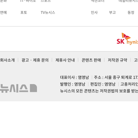
문화
IT·바이오
스포츠
섹션코너
데일리뉴시
연예
포토
TV뉴시스
인사
부고
동정
회사소개
광고 · 제휴 문의
제휴사 안내
콘텐츠 판매
저작권 규약
고
대표이사 : 염영남
주소 : 서울 중구 퇴계로 1
발행인 : 염영남
편집인 : 염영남
고충처리인
뉴시스의 모든 콘텐츠는 저작권법의 보호를 받는 바, 무