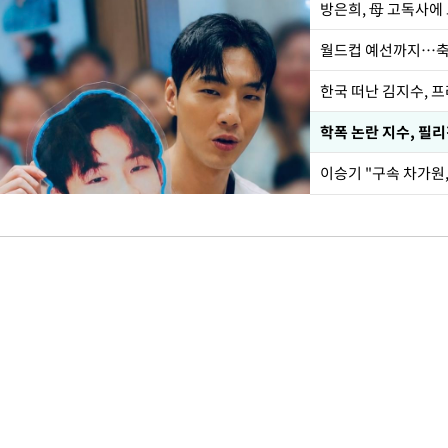
방은희, 母 고독사에 
월드컵 예선까지…축
한국 떠난 김지수, 
학폭 논란 지수, 필
이승기 "구속 차가원,