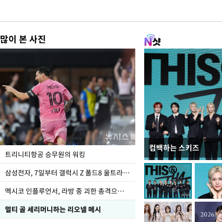
많이 본 사진
컴백하는 스키즈
입추 하루 앞둔 전남광
트리니티항공 승무원의 워킹
폭염
삼성전자, 7일부터 갤럭시 Z 폴드8 울트라·폴드8·플립8 출시
멕시코 인플루언서, 라방 중 괴한 총격으로 사망
멀티 골 세리머니하는 리오넬 메시