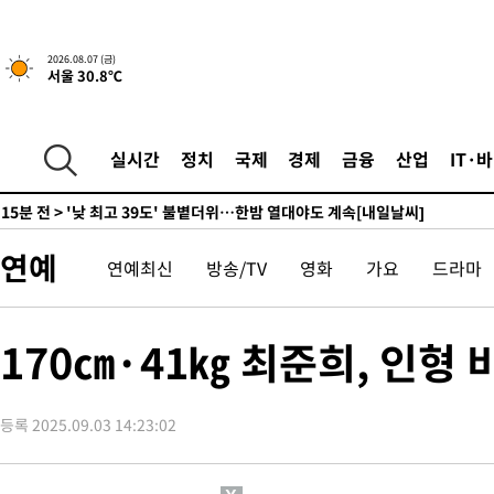
-16478초 전 >
경찰, '홍명보는 2순위' 결론냈던 스포츠윤리센터도 압수수색
-2074초 전 >
[속보]합참 "北 발사체는 단거리탄도미사일…감시·경계태세 강
2026.08.07 (금)
서울 30.8℃
-1822초 전 >
日방위성, 北이 동해로 쏜 발사체는 탄도미사일 가능성
-252초 전 >
[속보] SKT, 에이닷 서비스 장애 발생…"원인 파악 중"
5분 전 >
[속보]합참 "북, 동해상으로 미상 발사체 발사"
실시간
정치
국제
경제
금융
산업
IT·
15분 전 >
'낮 최고 39도' 불볕더위…한밤 열대야도 계속[내일날씨]
16분 전 >
[속보]7~9일 프로야구 3연전도 폭염 취소…11일 재개
22분 전 >
"韓 외환시장 개입 관측 배경엔 美의 대한국 무역적자 있어"
연예
연예최신
방송/TV
영화
가요
드라마
24분 전 >
'월드컵 탈락 후폭풍' 축구협회…초유의 압수수색에 '충격·당황'
27분 전 >
서울 낮 37.9도, 올여름 최고치 경신…영등포 순간 '40도'
34분 전 >
[속보]종합특검, 대검 추가 압수수색…내란 중요임무종사 혐의
170㎝·41㎏ 최준희, 인형 
1시간 전 >
[속보]코스닥, 800p 회복…0.26% 오른 801.67 마감
1시간 전 >
[속보]코스피, 301.88포인트(4.58%) 내린 6296.38 마감
등록 2025.09.03 14:23:02
1시간 전 >
[속보]원·달러 환율, 0.7원 내린 1423.8원 마감
2시간 전 >
"여기 떨어졌다"…다누리, 스페이스X 로켓 달 충돌 흔적 포착
3시간 전 >
손흥민, 5경기 연속골 실패…LAFC는 승부차기 끝 과달라하라 격파