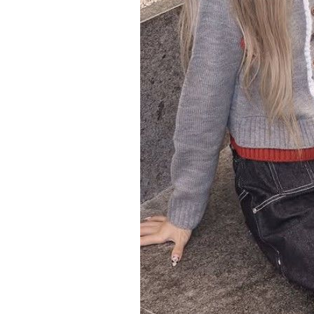
1시간 전 >
[속보]코스피, 301.88포인트(4.58%) 내린 6296.38 마감
1시간 전 >
[속보]원·달러 환율, 0.7원 내린 1423.8원 마감
2시간 전 >
"여기 떨어졌다"…다누리, 스페이스X 로켓 달 충돌 흔적 포착
3시간 전 >
손흥민, 5경기 연속골 실패…LAFC는 승부차기 끝 과달라하라 격파
5시간 전 >
내일까지 39도 '펄펄'…기상청 "태풍 지나며 폭염 잠시 꺾인다"