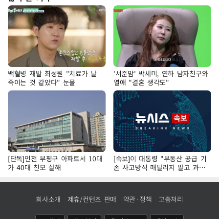
백혈병 재발 최성원 "치료가 날
'서준맘' 박세미, 연하 남자친구와
죽이는 것 같았다" 눈물
열애 "결혼 생각도"
[단독]인천 부평구 아파트서 10대
[속보]이 대통령 "부동산 공급 기
가 40대 친모 살해
존 사고방식 매달리지 말고 과감
히 실천"
회사소개
제휴/컨텐츠 판매
약관·정책
고충처리