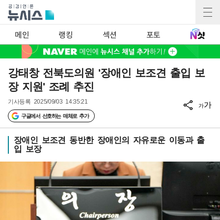
메인
랭킹
섹션
포토
강태창 전북도의원 '장애인 보조견 출입 보
장 지원' 조례 추진
기사등록
2025/09/03 14:35:21
가
가
구글에서 선호하는 매체로 추가
장애인 보조견 동반한 장애인의 자유로운 이동과 출
입 보장