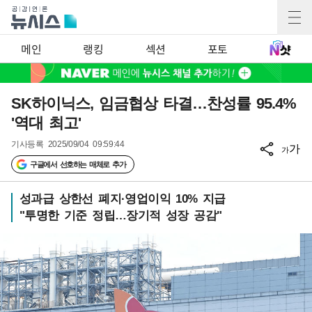
메인
랭킹
섹션
포토
SK하이닉스, 임금협상 타결…찬성률 95.4%
'역대 최고'
기사등록
2025/09/04 09:59:44
가
가
구글에서 선호하는 매체로 추가
성과급 상한선 폐지·영업이익 10% 지급
"투명한 기준 정립…장기적 성장 공감"