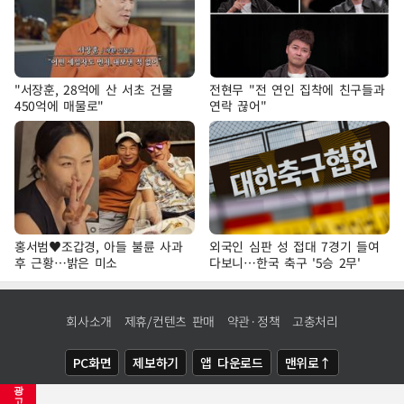
"서장훈, 28억에 산 서초 건물
전현무 "전 연인 집착에 친구들과
450억에 매물로"
연락 끊어"
홍서범♥조갑경, 아들 불륜 사과
외국인 심판 성 접대 7경기 들여
후 근황…밝은 미소
다보니…한국 축구 '5승 2무'
회사소개
제휴/컨텐츠 판매
약관·정책
고충처리
PC화면
제보하기
앱 다운로드
맨위로↑
광
COPYRIGHTⓒ
NEWSIS
ALL RIGHTS RESERVED.
고