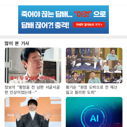
많이 본 기사
정보석 "황정음 전 남편 서글서글
황기순 "원정 도박으로 전 재산
한 인상이었는데…"
잃고 필리핀 도피"