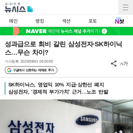
메인
랭킹
섹션
포토
성과급으로 희비 갈린 삼성전자·SK하이닉
스…무슨 차이?
기사등록
2025/09/03 06:00:00
가
가
구글에서 선호하는 매체로 추가
SK하이닉스, 영업익 10% 지급·상한선 폐지
삼성전자, '경제적 부가가치' 근거…노조 반발