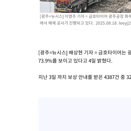
-3001초 전 >
[속보]코스닥, 800p 회복…0.26% 오른 801.67 마감
-2931초 전 >
[속보]코스피, 301.88포인트(4.58%) 내린 6296.38 마감
[광주=뉴시스] 이영주 기자 = 금호타이어 광주공장 화
에서 해체 공사가 진행되고 있다. 2025.08.18.
leeyj
-2796초 전 >
[속보]원·달러 환율, 0.7원 내린 1423.8원 마감
-395초 전 >
"여기 떨어졌다"…다누리, 스페이스X 로켓 달 충돌 흔적 포
42분 전 >
손흥민, 5경기 연속골 실패…LAFC는 승부차기 끝 과달라하라
2시간 전 >
내일까지 39도 '펄펄'…기상청 "태풍 지나며 폭염 잠시 꺾인
[광주=뉴시스] 배상현 기자 = 금호타이어는
73.9%를 보이고 있다고 4일 밝혔다.
지난 3일 까지 보상 안내를 받은 4387건 중 