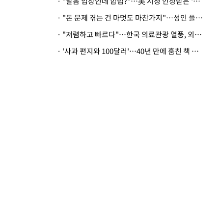
· "알몸 입장인데 합법?"…美 시청 인정받은 '누드' 레스토랑 화제
· "돈 문제 겪는 건 마멋도 마찬가지"…성인 플랫폼에 등장한 뜻밖의 스타
· "저렴하고 빠르다"…한국 의료관광 열풍, 외신도 주목
· '사과 편지와 100달러'…40년 만에 훔친 책 돌려준 美 절도범