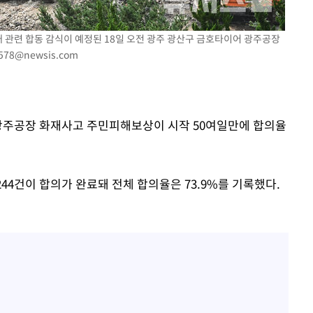
재 관련 합동 감식이 예정된 18일 오전 광주 광산구 금호타이어 광주공장
2578@newsis.com
착
 격파
다"
 광주공장 화재사고 주민피해보상이 시작 50여일만에 합의율
3244건이 합의가 완료돼 전체 합의율은 73.9%를 기록했다.