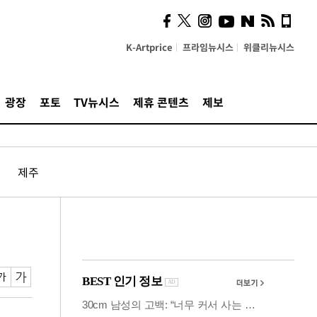
의견, 국토부·LH에 충실히
전달할 것"
K-Artprice
프라임뉴시스
위클리뉴시스
광장
포토
TV뉴시스
제휴 콘텐츠
제보
제주