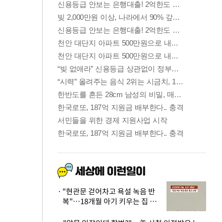
"현관문 걷어차고 욕설 녹음 반
복"…18개월 아기 키우는 집 뒤
흔든 '앞집의 비극'