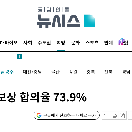
침 준수"
수수색
태세 강
IT·바이오
사회
수도권
지방
문화
스포츠
연예
전남광주
대전/충남
울산
강원
충북
전북
경남
"
·당황'
상 합의율 73.9%
혐의
구글에서 선호하는 매체로 추가
착