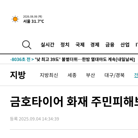
-26775초 전 >
축구협회, 15년 전 심판 성 접대 파문에 "현재는 내부 지
-25460초 전 >
경찰, '홍명보는 2순위' 결론냈던 스포츠윤리센터도 압
2026.08.06 (목)
서울 31.7℃
-11056초 전 >
[속보]합참 "北 발사체는 단거리탄도미사일…감시·경계
화"
-10804초 전 >
日방위성, 北이 동해로 쏜 발사체는 탄도미사일 가능성
-9234초 전 >
[속보] SKT, 에이닷 서비스 장애 발생…"원인 파악 중"
실시간
정치
국제
경제
금융
산업
-8640초 전 >
[속보]합참 "북, 동해상으로 미상 발사체 발사"
-8036초 전 >
'낮 최고 39도' 불볕더위…한밤 열대야도 계속[내일날씨]
-7995초 전 >
[속보]7~9일 프로야구 3연전도 폭염 취소…11일 재개
지방
지방최신
세종
부산
대구/경북
-7657초 전 >
"韓 외환시장 개입 관측 배경엔 美의 대한국 무역적자 있어
-7484초 전 >
'월드컵 탈락 후폭풍' 축구협회…초유의 압수수색에 '충격
-7324초 전 >
서울 낮 37.9도, 올여름 최고치 경신…영등포 순간 '40도'
금호타이어 화재 주민피해보
-6886초 전 >
[속보]종합특검, 대검 추가 압수수색…내란 중요임무종사 
-2981초 전 >
[속보]코스닥, 800p 회복…0.26% 오른 801.67 마감
등록 2025.09.04 14:34:39
-2911초 전 >
[속보]코스피, 301.88포인트(4.58%) 내린 6296.38 마감
-2776초 전 >
[속보]원·달러 환율, 0.7원 내린 1423.8원 마감
-375초 전 >
"여기 떨어졌다"…다누리, 스페이스X 로켓 달 충돌 흔적 포