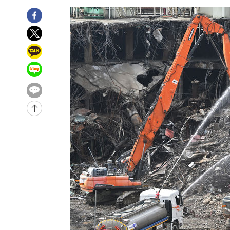
43분 전 >
손흥민, 5경기 연속골 실패…LAFC는 승부차기 끝 과달라하라
2시간 전 >
내일까지 39도 '펄펄'…기상청 "태풍 지나며 폭염 잠시 꺾인
-28566초 전 >
'월드컵 탈락 후폭풍' 축구협회…11시간 걸린 초유의 압
합)
-28002초 전 >
[속보] 뉴욕증시, 혼조 출발…나스닥 0.3%↓, 다우 0.1
-26795초 전 >
축구협회, 15년 전 심판 성 접대 파문에 "현재는 내부 지
-25480초 전 >
경찰, '홍명보는 2순위' 결론냈던 스포츠윤리센터도 압
-11076초 전 >
[속보]합참 "北 발사체는 단거리탄도미사일…감시·경계
화"
-10824초 전 >
日방위성, 北이 동해로 쏜 발사체는 탄도미사일 가능성
-9254초 전 >
[속보] SKT, 에이닷 서비스 장애 발생…"원인 파악 중"
-8660초 전 >
[속보]합참 "북, 동해상으로 미상 발사체 발사"
-8056초 전 >
'낮 최고 39도' 불볕더위…한밤 열대야도 계속[내일날씨]
-8015초 전 >
[속보]7~9일 프로야구 3연전도 폭염 취소…11일 재개
-7677초 전 >
"韓 외환시장 개입 관측 배경엔 美의 대한국 무역적자 있어
-7504초 전 >
'월드컵 탈락 후폭풍' 축구협회…초유의 압수수색에 '충격
-7344초 전 >
서울 낮 37.9도, 올여름 최고치 경신…영등포 순간 '40도'
-6906초 전 >
[속보]종합특검, 대검 추가 압수수색…내란 중요임무종사 