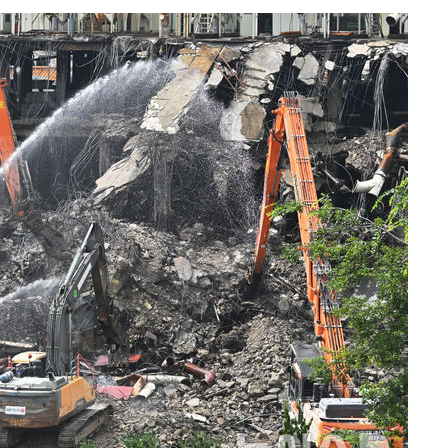
 격파
다"
수수색(종
4%↑
침 준수"
수수색
태세 강
"
·당황'
혐의