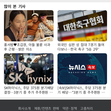
많이 본 기사
홍서범♥조갑경, 아들 불륜 사과
외국인 심판 성 접대 7경기 들여
후 근황…밝은 미소
다보니…한국 축구 '5승 2무'
SK하이닉스, 주당 375원 분기배당
[속보]SK하이닉스, 주당 375원 분
결정…3분기 중 추가 주주환원 발
기 배당…"3분기 중 주주환원 방
표
안 확정"
회사소개
제휴/컨텐츠 판매
약관·정책
고충처리