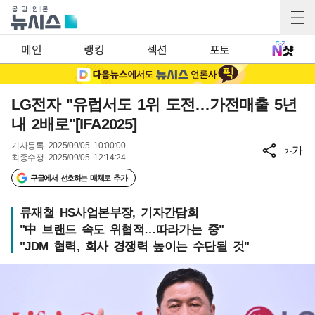
메인
랭킹
섹션
포토
LG전자 "유럽서도 1위 도전…가전매출 5년
내 2배로"[IFA2025]
기사등록
2025/09/05 10:00:00
가
가
최종수정
2025/09/05 12:14:24
구글에서 선호하는 매체로 추가
류재철 HS사업본부장, 기자간담회
"中 브랜드 속도 위협적…따라가는 중"
"JDM 협력, 회사 경쟁력 높이는 수단될 것"