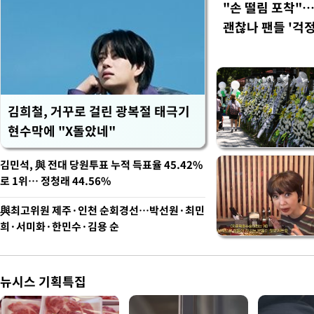
"손 떨림 포착"
괜찮나 팬들 '걱정
김희철, 거꾸로 걸린 광복절 태극기
현수막에 "X돌았네"
김민석, 與 전대 당원투표 누적 득표율 45.42%
로 1위… 정청래 44.56%
與최고위원 제주·인천 순회경선…박선원·최민
희·서미화·한민수·김용 순
뉴시스 기획특집