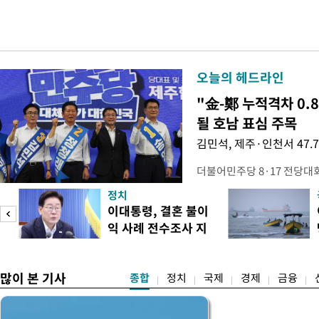
오늘의 헤드라인
"金-鄭 누적격차 0.
될 호남 표심 주목
김민석, 제주·인천서 47.
더불어민주당 8·17 전당대
보가 8일 제주·인천 지역 순
정치
다. 앞서 정청래 후보 우세
이대통령, 결혼 불이
·울산·경남 경선에서 1승 1
익 사례 전수조사 지
제주·인천 경선에서 이기며 '
시
만 두 후보 간 누적 득표율 차
많이 본 기사
종합
정치
국제
경제
금융