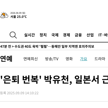
래 44.56%
-4878초 전 >
[속보]與 대표 경선 제주·인천 당원투표…金 47.75%·鄭 42.0
宋 10.17%
-4412초 전 >
이강인 "아틀레티코 이적 기뻐…등번호 7번 의미보단 팀 위해 뛸
2026.08.09 (일)
서울 25.0℃
-4347초 전 >
[속보]與 당대표 경선, 제주·인천 권리당원 투표 김민석 승리
31분 전 >
낮 최고 35도 '무더위'…동해안 시간당 30㎜ '강한 비'[내일날씨]
43분 전 >
[속보]이강인 "감독님이 원하는 마음 느꼈고, 많은 트로피 원해 아
실시간
정치
국제
경제
금융
산업
IT·
코 이적"
47분 전 >
수도권 40도 육박 '펄펄'…동해안 일부 지역엔 호의주의보
1시간 전 >
온열질환 사망자 3명 늘어…누적 환자 3000명 돌파
2시간 전 >
강릉에 시간당 81.4㎜ 물폭탄…도로 잠기고 담벼락 붕괴
연예
연예최신
방송/TV
영화
가요
드라마
3시간 전 >
백운산서 80년근 천종산삼 9뿌리 발견…감정가 1.3억원
4시간 전 >
선재도서 해루질 나섰다 실종 60대, 닷새 만에 숨진 채 발견
5시간 전 >
남자 농구, 나고야 아시안게임서 '홈팀' 일본과 한일전
'은퇴 번복' 박유천, 일본서
5시간 전 >
여수 오동도 해상서 모터보트 전복…1명 사망·1명 실종
6시간 전 >
극한폭염 한풀 꺾이지만…'낮 최고 35도' 무더위, 열대야 계속[다
날씨]
등록 2025.09.09 14:10:22
7시간 전 >
축구협회 "압수수색·성접대 논란 사과…쇄신의 기회로 삼겠다"
7시간 전 >
[속보]'압수수색·성접대 논란' 축구협회 "실망과 걱정 안겨드려 죄
10시간 전 >
'최고 37도' 폭염 지속…강원동해안 최대 150㎜ 비