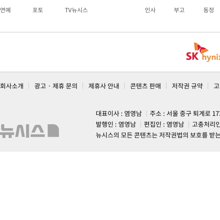
연예
포토
TV뉴시스
인사
부고
동정
회사소개
광고 · 제휴 문의
제휴사 안내
콘텐츠 판매
저작권 규약
고
대표이사 : 염영남
주소 : 서울 중구 퇴계로 1
발행인 : 염영남
편집인 : 염영남
고충처리인
뉴시스의 모든 콘텐츠는 저작권법의 보호를 받는 바, 무