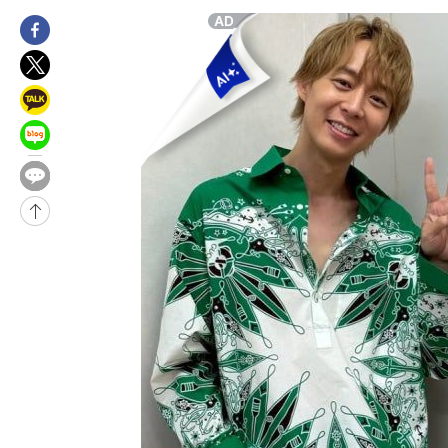
12시간 전 >
[속보]뉴욕증시 상승 마감…S&P 0.6% 나스닥 1.3%↑
-14616초 전 >
이란 "호르무즈 재개방 합의 근접…美 배상 선행돼야"
-5663초 전 >
[속보]與최고위원 제주·인천 순회경선…박선원·최민희·서미화
민수·김용 순
-5616초 전 >
[속보]김민석, 與 전대 당원투표 누적 득표율 45.42%로 1위… 
래 44.56%
-4898초 전 >
[속보]與 대표 경선 제주·인천 당원투표…金 47.75%·鄭 42.0
宋 10.17%
-4432초 전 >
이강인 "아틀레티코 이적 기뻐…등번호 7번 의미보단 팀 위해 뛸
-4367초 전 >
[속보]與 당대표 경선, 제주·인천 권리당원 투표 김민석 승리
30분 전 >
낮 최고 35도 '무더위'…동해안 시간당 30㎜ '강한 비'[내일날씨]
43분 전 >
[속보]이강인 "감독님이 원하는 마음 느꼈고, 많은 트로피 원해 아
코 이적"
46분 전 >
수도권 40도 육박 '펄펄'…동해안 일부 지역엔 호의주의보
1시간 전 >
온열질환 사망자 3명 늘어…누적 환자 3000명 돌파
2시간 전 >
강릉에 시간당 81.4㎜ 물폭탄…도로 잠기고 담벼락 붕괴
3시간 전 >
백운산서 80년근 천종산삼 9뿌리 발견…감정가 1.3억원
4시간 전 >
선재도서 해루질 나섰다 실종 60대, 닷새 만에 숨진 채 발견
5시간 전 >
남자 농구, 나고야 아시안게임서 '홈팀' 일본과 한일전
5시간 전 >
여수 오동도 해상서 모터보트 전복…1명 사망·1명 실종