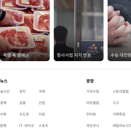
폭염 속 경제는
형사사법 지각 변동
수능 대전
뉴스
광장
실시간
정치
국제
기자수첩
스토리칼럼
경제
금융
산업
아트클럽
기고
사회
수도권
지방
인터뷰
기획특집
문화
IT·바이오
스포츠
섹션코너
데일리뉴시