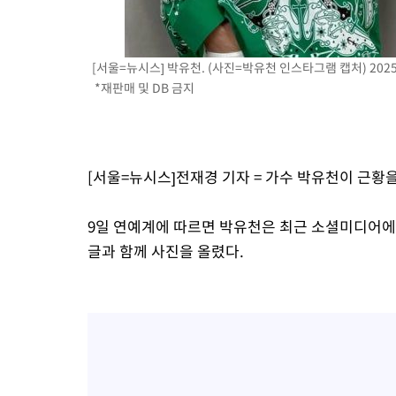
6시간 전 >
극한폭염 한풀 꺾이지만…'낮 최고 35도' 무더위, 열대야 계속[다
날씨]
7시간 전 >
축구협회 "압수수색·성접대 논란 사과…쇄신의 기회로 삼겠다"
[서울=뉴시스] 박유천. (사진=박유천 인스타그램 캡처) 2025.
7시간 전 >
[속보]'압수수색·성접대 논란' 축구협회 "실망과 걱정 안겨드려 죄
*재판매 및 DB 금지
10시간 전 >
'최고 37도' 폭염 지속…강원동해안 최대 150㎜ 비
12시간 전 >
[속보]뉴욕증시 상승 마감…S&P 0.6% 나스닥 1.3%↑
[서울=뉴시스]전재경 기자 = 가수 박유천이 근황
9일 연예계에 따르면 박유천은 최근 소셜미디어에
글과 함께 사진을 올렸다.