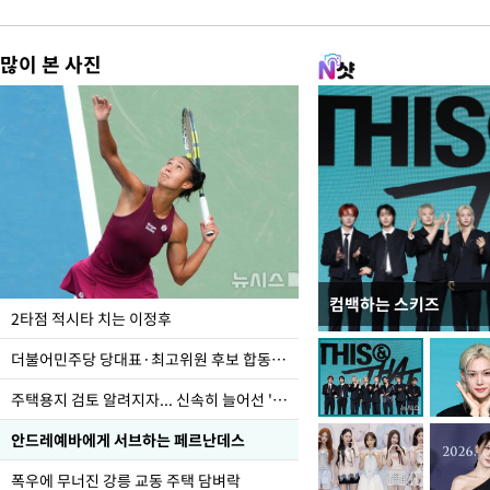
많이 본 사진
컴백하는 스키즈
이번주 국회에는 무슨 일
2타점 적시타 치는 이정후
더불어민주당 당대표·최고위원 후보 합동연설회
주택용지 검토 알려지자... 신속히 늘어선 '근조화환'
안드레예바에게 서브하는 페르난데스
폭우에 무너진 강릉 교동 주택 담벼락