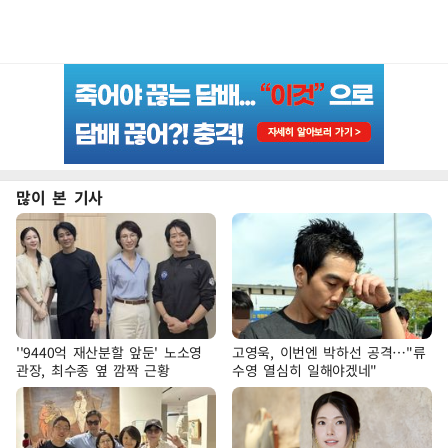
많이 본 기사
''9440억 재산분할 앞둔' 노소영
고영욱, 이번엔 박하선 공격…"류
관장, 최수종 옆 깜짝 근황
수영 열심히 일해야겠네"