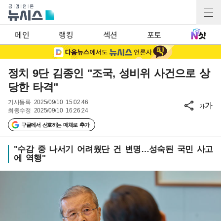
메인
랭킹
섹션
포토
정치 9단 김종인 "조국, 성비위 사건으로 상
당한 타격"
기사등록
2025/09/10 15:02:46
가
가
최종수정
2025/09/10 16:26:24
구글에서 선호하는 매체로 추가
"수감 중 나서기 어려웠단 건 변명…성숙된 국민 사고
에 역행"