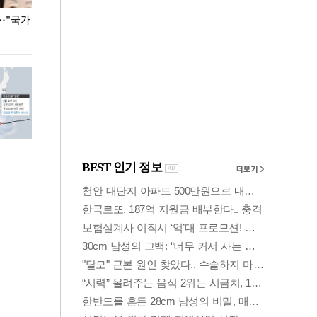
…"국가
홈플러스, 67개 점포 가오픈… 13일 정식 개장
오세훈 서울시장,
환경 점검