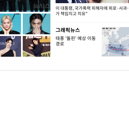
개구리밥
이 대통령, 국가폭력 피해자에 위로·사과
가 책임지고 치유"
그래픽뉴스
태풍 '돌핀' 예상 이동
경로