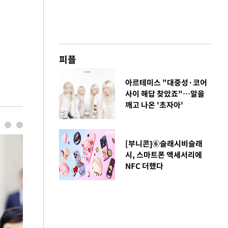
피플
아르테미스 "대중성·코어
사이 해답 찾았죠"…알을
깨고 나온 '초자아'
[부니콘]⑥슬래시비슬래
시, 스마트폰 액세서리에
NFC 더했다