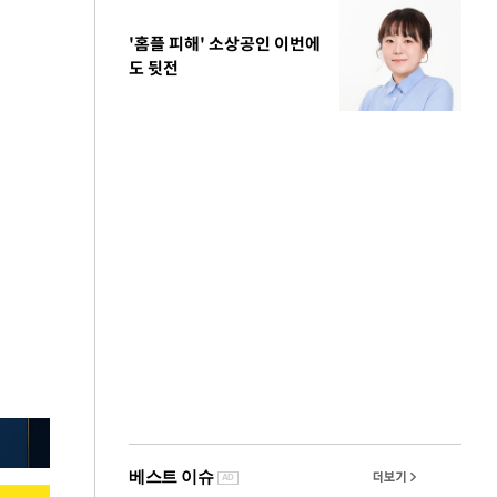
'홈플 피해' 소상공인 이번에
도 뒷전