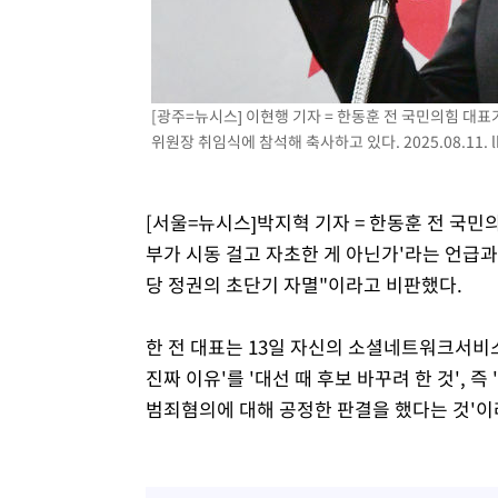
-22824초 전 >
[속보]원·달러 환율, 7.7원 내린 1416.1원 마감
-22713초 전 >
[속보] 노원서 40.1도 관측…서울, 2018년 이후 첫 40도
-19803초 전 >
[속보]종합특검, '계엄 수용공간 확보' 신용해 前교정본
[광주=뉴시스] 이현행 기자 = 한동훈 전 국민의힘 대
-18676초 전 >
외신들도 주목한 韓축구 파문…"국민적 공분에 수사 재개
위원장 취임식에 참석해 축사하고 있다. 2025.08.11.
-18647초 전 >
11시간 압수수색에 성접대 파문까지…'쑥대밭' 된 축구
-17669초 전 >
[속보]규제합리화위원회 부위원장에 김태유 서울대 공대
병태 후임
-14027초 전 >
[속보]국힘 윤리위, '돌려차기 발언' 진종오·서범수 징계
[서울=뉴시스]박지혁 기자 = 한동훈 전 국
-9352초 전 >
[속보] 7월 중국 수출 23.9%↑ 수입 27.5%↑…무역총액 
부가 시동 걸고 자초한 게 아닌가'라는 언급
-6512초 전 >
[속보]'채상병 순직 책임' 임성근, 항소심도 징역 3년
당 정권의 초단기 자멸"이라고 비판했다.
-6378초 전 >
[속보]종합특검, '관저이전 봐주기 감사' 유병호 구속기소
-2978초 전 >
민주 콩고 에볼라환자 4천명 돌파, 4053명 발생 1850명 
한 전 대표는 13일 자신의 소셜네트워크서비스
진짜 이유'를 '대선 때 후보 바꾸려 한 것', 
범죄혐의에 대해 공정한 판결을 했다는 것'이