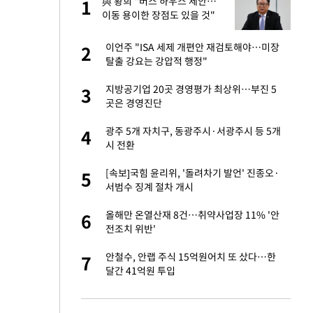
건물
與 황희 "버스 하우스 제안…
1
1
이동 용이한 장점도 있을 것"
련 직접 해봤습니
이언주 "ISA 세제 개편안 재검토해야…미장
2
2
'완벽 소화'
탈출 강요는 강압적 행정"
친구들과 연락 끊어"
지방공기업 20곳 경영평가 최상위…부진 5
3
3
곳은 경영진단
·국가대표 병행하더
광주 5개 자치구, 동광주시·서광주시 등 5개
4
4
시 전환
용객 제한을" vs
[속보]국힘 윤리위, '돌려차기 발언' 진종오·
5
5
"
서범수 징계 절차 개시
75원 분기 배
올해만 온열산재 8건…취약사업장 11% '안
6
6
방안 확정"
전조치 위반'
하 주택은 보유·양도
안철수, 안랩 주식 15억원어치 또 샀다…한
7
7
달간 41억원 투입