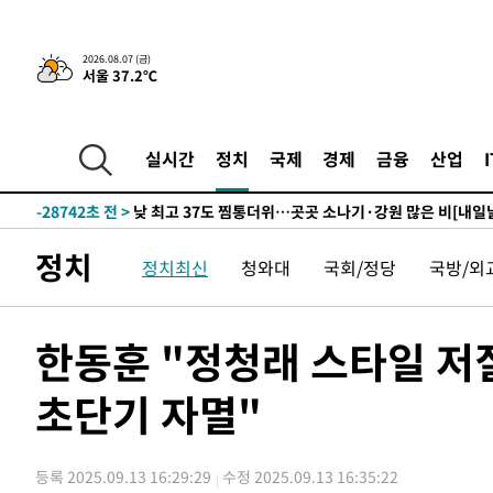
2026.08.07 (금)
서울 37.2℃
-2978초 전 >
민주 콩고 에볼라환자 4천명 돌파, 4053명 발생 1850명 
-30844초 전 >
"낮 기온 소폭 하락"…수도권 폭염중대경보, 폭염경보로
-30808초 전 >
[속보]이 대통령, '호우피해' 안동·의성 관할 4개 면 특
실시간
정치
국제
경제
금융
산업
선포
-30771초 전 >
[단독]중수청 지원 검사들, 정원 초과 시 낮은 계급 임용
갈 수도
-28742초 전 >
낮 최고 37도 찜통더위…곳곳 소나기·강원 많은 비[내일
-27048초 전 >
SK하이닉스, 용인·청주 팹에 54조 투자…"AI 메모리 수
정치
정치최신
청와대
국회/정당
국방/외
응"
-23904초 전 >
여자배구 이재영·이다영 자매, 아제르바이잔 투란VC 입
-23157초 전 >
외국인 심판 성 접대 7경기 들여다보니…한국 축구 '5승 2
-22891초 전 >
[속보]코스닥, 2.86포인트(0.36%) 내린 798.81마감
한동훈 "정청래 스타일 저
-22844초 전 >
[속보]코스피, 6200선 약보합…0.60% 내린 6258.77에
초단기 자멸"
-22824초 전 >
[속보]원·달러 환율, 7.7원 내린 1416.1원 마감
-22713초 전 >
[속보] 노원서 40.1도 관측…서울, 2018년 이후 첫 40도
-19803초 전 >
[속보]종합특검, '계엄 수용공간 확보' 신용해 前교정본
등록 2025.09.13 16:29:29
수정 2025.09.13 16:35:22
-18676초 전 >
외신들도 주목한 韓축구 파문…"국민적 공분에 수사 재개