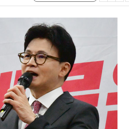
협회
 교수…이
 절차 개시
25.3%↑
사망
 하향
별재난지역
…희망지 못
날씨]
요 선제 대
단
무'
 마쳐