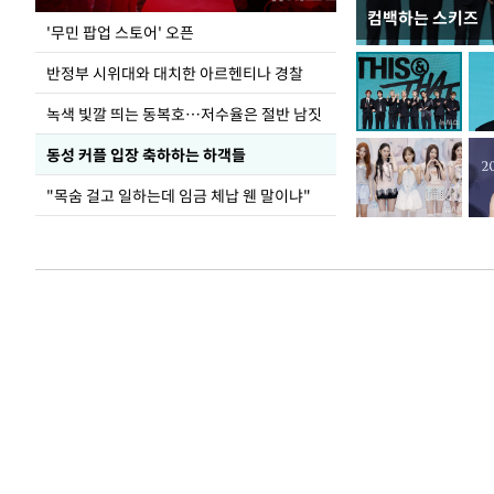
컴백하는 스키즈
지석천 뒤덮은 
'무민 팝업 스토어' 오픈
반정부 시위대와 대치한 아르헨티나 경찰
녹색 빛깔 띄는 동복호…저수율은 절반 남짓
동성 커플 입장 축하하는 하객들
"목숨 걸고 일하는데 임금 체납 웬 말이냐"