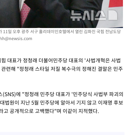
"서장훈, 28억에 산 서초 
1
450억에 매물로"
"여군 지원 막힌 UDT 훈
2
부장 기소
다"…707 출신 女유튜버 
표가 11일 오후 광주 서구 홀리데이인호텔에서 열린 김화진 국힘 전남도당
"
lhh@newsis.com
전현무 "전 연인 집착에 
3
협회
 교수…이
박찬민 딸 박민하, 배우
4
 절차 개시
민의힘 대표가 정청래 더불어민주당 대표의 '사법개혁은 사법
니…여유로운 근황 공개
25.3%↑
과 관련해 "정청래 스타일 저질 복수극의 정해진 결말은 민주
"한강수영장, 문신 노출 이
5
"출입 막는 건 명백한 차별
사망
[속보]SK하이닉스, 주당 3
6
(SNS)에 "정청래 민주당 대표가 '민주당식 사법부 파괴의
당…"3분기 중 주주환원 
즉 '대법원이 지난 5월 민주당에 알아서 기지 않고 이재명 후보
라고 공개적으로 고백했다"며 이같이 지적했다.
구윤철 "실거주 30억 이
7
세 모두 완화"