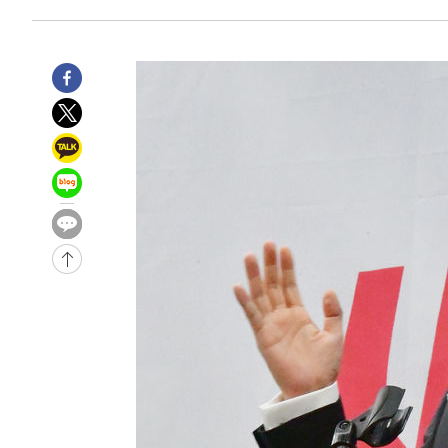
-18647초 전 >
11시간 압수수색에 성접대 파문까지…'쑥대밭' 된 축구
-17669초 전 >
[속보]규제합리화위원회 부위원장에 김태유 서울대 공대
병태 후임
-14027초 전 >
[속보]국힘 윤리위, '돌려차기 발언' 진종오·서범수 징계
-9352초 전 >
[속보] 7월 중국 수출 23.9%↑ 수입 27.5%↑…무역총액 
-6512초 전 >
[속보]'채상병 순직 책임' 임성근, 항소심도 징역 3년
-6378초 전 >
[속보]종합특검, '관저이전 봐주기 감사' 유병호 구속기소
-2978초 전 >
민주 콩고 에볼라환자 4천명 돌파, 4053명 발생 1850명 
-30844초 전 >
"낮 기온 소폭 하락"…수도권 폭염중대경보, 폭염경보로
-30808초 전 >
[속보]이 대통령, '호우피해' 안동·의성 관할 4개 면 특
선포
-30771초 전 >
[단독]중수청 지원 검사들, 정원 초과 시 낮은 계급 임용
갈 수도
-28742초 전 >
낮 최고 37도 찜통더위…곳곳 소나기·강원 많은 비[내일
-27048초 전 >
SK하이닉스, 용인·청주 팹에 54조 투자…"AI 메모리 수
응"
-23904초 전 >
여자배구 이재영·이다영 자매, 아제르바이잔 투란VC 입
-23157초 전 >
외국인 심판 성 접대 7경기 들여다보니…한국 축구 '5승 2
-22891초 전 >
[속보]코스닥, 2.86포인트(0.36%) 내린 798.81마감
-22844초 전 >
[속보]코스피, 6200선 약보합…0.60% 내린 6258.77에