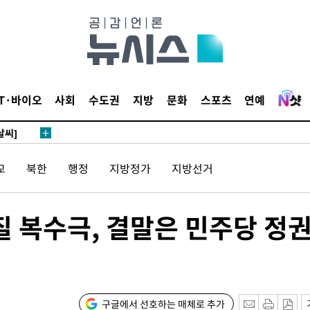
사망
 하향
별재난지역
IT·바이오
사회
수도권
지방
문화
스포츠
연예
…희망지 못
날씨]
요 선제 대
교
북한
행정
지방정가
지방선거
단
무'
질 복수극, 결말은 민주당 정
 마쳐
부장 기소
구글에서 선호하는 매체로 추가
"