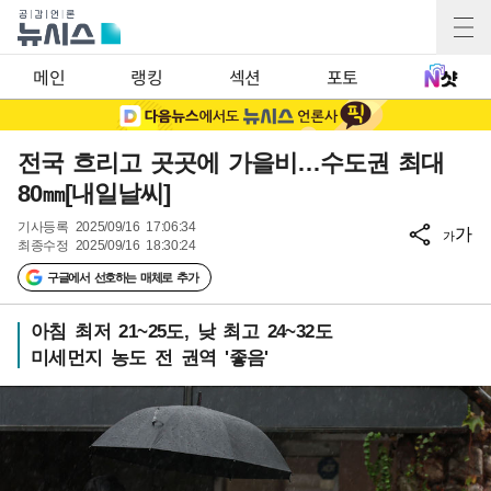
메인
랭킹
섹션
포토
전국 흐리고 곳곳에 가을비…수도권 최대
80㎜[내일날씨]
기사등록
2025/09/16 17:06:34
가
가
최종수정
2025/09/16 18:30:24
구글에서 선호하는 매체로 추가
아침 최저 21~25도, 낮 최고 24~32도
미세먼지 농도 전 권역 '좋음'