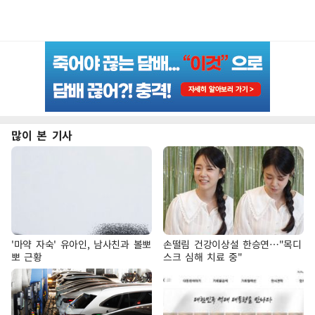
많이 본 기사
'마약 자숙' 유아인, 남사친과 볼뽀
손떨림 건강이상설 한승연…"목디
뽀 근황
스크 심해 치료 중"