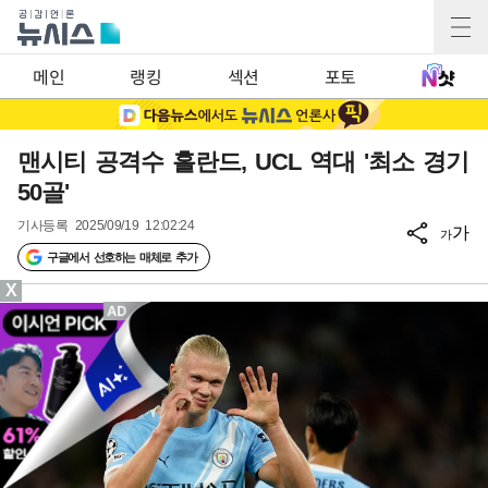
메인
랭킹
섹션
포토
맨시티 공격수 홀란드, UCL 역대 '최소 경기
50골'
기사등록
2025/09/19 12:02:24
가
가
구글에서 선호하는 매체로 추가
X