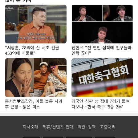
"서장훈, 28억에 산 서초 건물
전현무 "전 연인 집착에 친구들과
450억에 매물로"
연락 끊어"
홍서범♥조갑경, 아들 불륜 사과
외국인 심판 성 접대 7경기 들여
후 근황…밝은 미소
다보니…한국 축구 '5승 2무'
회사소개
제휴/컨텐츠 판매
약관·정책
고충처리