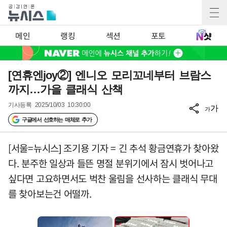
메인
랭킹
섹션
포토
[연휴엔joy②] 엔니오 모리꼬네부터 브람스
까지…가을 클래식 산책
기사등록
2025/10/03 10:30:00
가
가
구글에서 선호하는 매체로 추가
[서울=뉴시스] 조기용 기자 = 긴 추석 황금연휴가 찾아왔
다. 분주한 일상과 들뜬 명절 분위기에서 잠시 벗어나고
싶다면 고요하면서도 벅찬 울림을 선사하는 클래식 무대
를 찾아보는건 어떨까.