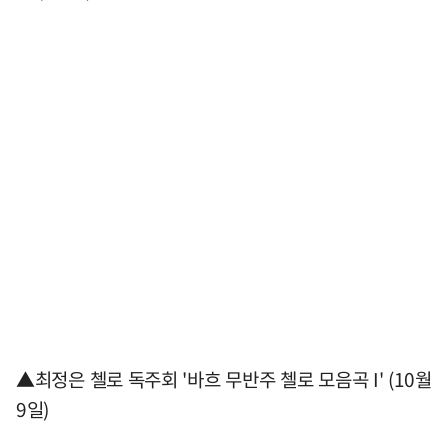
▲최정은 첼로 독주회 '바흐 무반주 첼로 모음곡 I' (10월
9일)