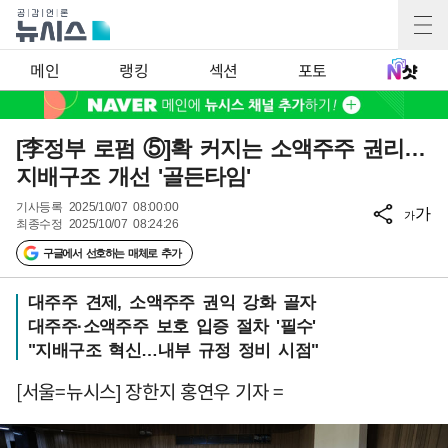
메인
랭킹
섹션
포토
[李정부 로펌 ⑤]확 커지는 소액주주 권리…
지배구조 개선 '골든타임'
기사등록
2025/10/07 08:00:00
가
가
최종수정
2025/10/07 08:24:26
구글에서 선호하는 매체로 추가
대주주 견제, 소액주주 권익 강화 골자
대주주·소액주주 보호 입증 절차 '필수'
"지배구조 혁신…내부 규정 정비 시점"
[서울=뉴시스] 장한지 홍연우 기자 =