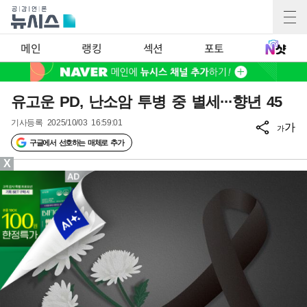
메인
랭킹
섹션
포토
유고운 PD, 난소암 투병 중 별세···향년 45
기사등록
2025/10/03 16:59:01
가
가
구글에서 선호하는 매체로 추가
X