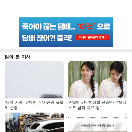
많이 본 기사
'마약 자숙' 유아인, 남사친과 볼뽀
손떨림 건강이상설 한승연…"목디
뽀 근황
스크 심해 치료 중"