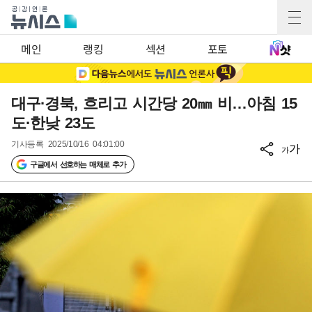
메인
랭킹
섹션
포토
대구·경북, 흐리고 시간당 20㎜ 비…아침 15
도·한낮 23도
기사등록
2025/10/16 04:01:00
가
가
구글에서 선호하는 매체로 추가