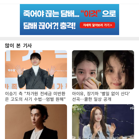
많이 본 기사
이승기 측 "차가원 전세금 미반환
아이유, 장기하 '별일 없이 산다'
은 고도의 사기 수법…엄벌 원해"
선곡…쿨한 일상 공개