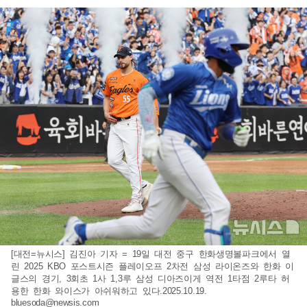
[대전=뉴시스] 김진아 기자 = 19일 대전 중구 한화생명볼파크에서 열
린 2025 KBO 포스트시즌 플레이오프 2차전 삼성 라이온즈와 한화 이
글스의 경기, 3회초 1사 1,3루 삼성 디아즈이게 역전 1타점 2루타 허
용한 한화 와이스가 아쉬워하고 있다.2025.10.19.
bluesoda@newsis.com