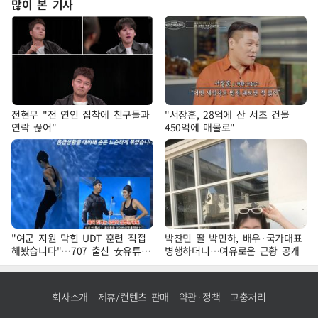
많이 본 기사
전현무 "전 연인 집착에 친구들과
"서장훈, 28억에 산 서초 건물
연락 끊어"
450억에 매물로"
"여군 지원 막힌 UDT 훈련 직접
박찬민 딸 박민하, 배우·국가대표
해봤습니다"…707 출신 女유튜버
병행하더니…여유로운 근황 공개
'완벽 소화'
회사소개
제휴/컨텐츠 판매
약관·정책
고충처리