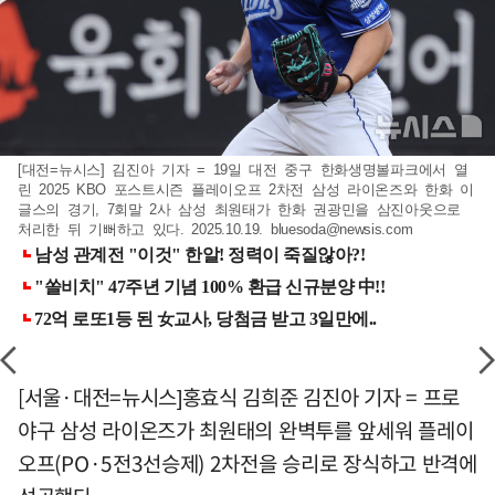
[대전=뉴시스] 김진아 기자 = 19일 대전 중구 한화생명볼파크에서 열
린 2025 KBO 포스트시즌 플레이오프 2차전 삼성 라이온즈와 한화 이
글스의 경기, 7회말 2사 삼성 최원태가 한화 권광민을 삼진아웃으로
처리한 뒤 기뻐하고 있다. 2025.10.19.
bluesoda@newsis.com
[서울·대전=뉴시스]홍효식 김희준 김진아 기자 = 프로
야구 삼성 라이온즈가 최원태의 완벽투를 앞세워 플레이
오프(PO·5전3선승제) 2차전을 승리로 장식하고 반격에