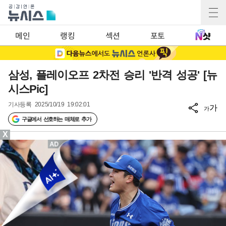
메인
랭킹
섹션
포토
삼성, 플레이오프 2차전 승리 '반격 성공' [뉴
시스Pic]
기사등록
2025/10/19 19:02:01
가
가
구글에서 선호하는 매체로 추가
X