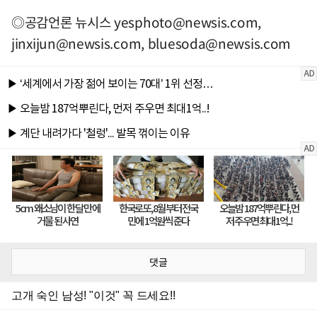
◎공감언론 뉴시스
yesphoto@newsis.com
,
jinxijun@newsis.com
,
bluesoda@newsis.com
댓글