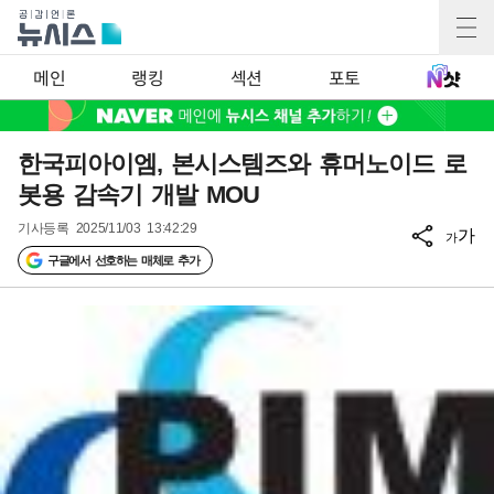
메인
랭킹
섹션
포토
한국피아이엠, 본시스템즈와 휴머노이드 로
봇용 감속기 개발 MOU
기사등록
2025/11/03 13:42:29
가
가
구글에서 선호하는 매체로 추가