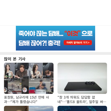
많이 본 기사
표창원, 남규리에 15년 만에 사
"창 3개 띄워도 답답함 없
과…"제가 틀렸습니다"
네"…'폴드8 울트라', 일주일 써보
니