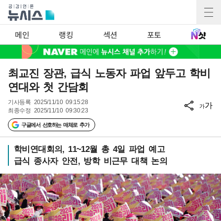
메인
랭킹
섹션
포토
최교진 장관, 급식 노동자 파업 앞두고 학비
연대와 첫 간담회
기사등록
2025/11/10 09:15:28
가
가
최종수정
2025/11/10 09:30:23
구글에서 선호하는 매체로 추가
학비연대회의, 11~12월 총 4일 파업 예고
급식 종사자 안전, 방학 비근무 대책 논의