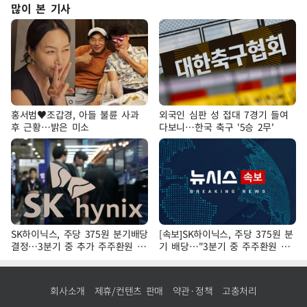
많이 본 기사
홍서범♥조갑경, 아들 불륜 사과
외국인 심판 성 접대 7경기 들여
후 근황…밝은 미소
다보니…한국 축구 '5승 2무'
SK하이닉스, 주당 375원 분기배당
[속보]SK하이닉스, 주당 375원 분
결정…3분기 중 추가 주주환원 발
기 배당…"3분기 중 주주환원 방
표
안 확정"
회사소개
제휴/컨텐츠 판매
약관·정책
고충처리