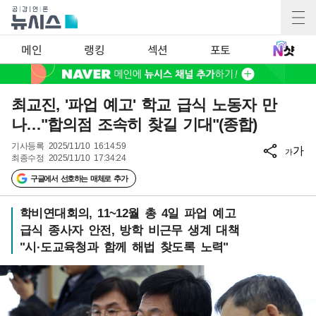
메인
랭킹
섹션
포토
최교진, '파업 예고' 학교 급식 노동자 만
나…"합의점 조속히 찾길 기대"(종합)
기사등록
2025/11/10 16:14:59
가
가
최종수정
2025/11/10 17:34:24
구글에서 선호하는 매체로 추가
학비연대회의, 11~12월 총 4일 파업 예고
급식 종사자 안전, 방학 비근무 생계 대책
"시·도교육청과 함께 해법 찾도록 노력"