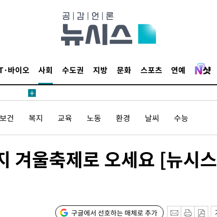
 절차 개시
액
IT·바이오
사회
수도권
지방
문화
스포츠
연예
 사망
/보건
복지
교육
노동
환경
날씨
수능
 CDC
 압수수색
지 겨울축제로 오세요 [뉴시스
위 등 9곳
출발
구글에서 선호하는 매체로 추가
개장