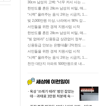
옥상 '쓰레기 테러' 범인 잡았는
데…과태료 3만원 처분에 숙박업
주 허탈