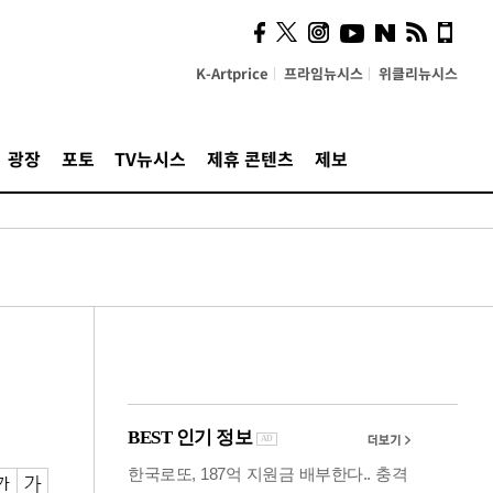
시, 스마트폰 액세서리에
NFC 더했다
K-Artprice
프라임뉴시스
위클리뉴시스
광장
포토
TV뉴시스
제휴 콘텐츠
제보