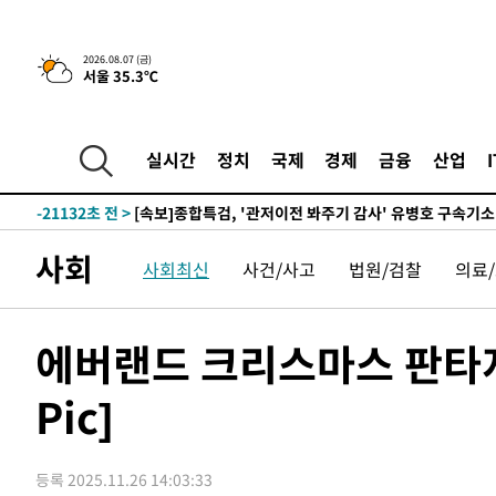
2026.08.07 (금)
서울 35.3℃
-68초 전 >
[속보] 뉴욕증시, 일제 하락 마감…나스닥 0.06%↓
-28781초 전 >
[속보]국힘 윤리위, '돌려차기 발언' 진종오·서범수 징계
-24106초 전 >
[속보] 7월 중국 수출 23.9%↑ 수입 27.5%↑…무역총
실시간
정치
국제
경제
금융
산업
25.3%↑
-21266초 전 >
[속보]'채상병 순직 책임' 임성근, 항소심도 징역 3년
-21132초 전 >
[속보]종합특검, '관저이전 봐주기 감사' 유병호 구속기소
-17732초 전 >
민주 콩고 에볼라환자 4천명 돌파, 4053명 발생 1850명
사회
사회최신
사건/사고
법원/검찰
의료
-16982초 전 >
[속보]'300억원대 사기 혐의' 차가원 대표 구속 송치
-16176초 전 >
"미 전국적 살모네라 식중독 원인은 멕시코산 할라피뇨"--
-14689초 전 >
[속보]경찰·노동부, HL만도 평택사업장 끼임 사망 관련
에버랜드 크리스마스 판타
-14570초 전 >
[속보]합수본, '투표율 허위 입력' 중앙·서울·경기도 선관
압수수색
Pic]
-14325초 전 >
[속보]원·달러 환율, 오전 9시 1423.8원
-14121초 전 >
[속보]삼성전자·SK하이닉스 동반 강보합…1%대 상승 
-14107초 전 >
[속보]코스닥, 5.95포인트(0.74%) 상승한 807.62개장
등록 2025.11.26 14:03:33
-14075초 전 >
[속보]코스피, 6300선 재탈환…1.09% 오른 6365.07 