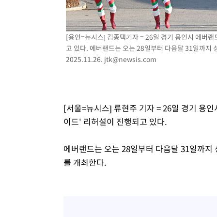
-14121초 전 >
[속보]삼성전자·SK하이닉스 동반 강보합…1%대 상승 
-14107초 전 >
[속보]코스닥, 5.95포인트(0.74%) 상승한 807.62개장
[용인=뉴시스] 김종택기자 = 26일 경기 용인시 에버랜
-14075초 전 >
[속보]코스피, 6300선 재탈환…1.09% 오른 6365.07 
고 있다. 에버랜드는 오는 28일부터 다음달 31일까지
-11240초 전 >
시리아 다마스쿠스 교외에서 미니버스 폭발.. 14명 부상, 
2025.11.26.
jtk@newsis.com
태
-10538초 전 >
입추에도 극한더위…서울 낮 39도 '폭염중대경보'
-5502초 전 >
이란, 호르무즈서 "적국 목표물들"과 대치로 남부 케슘섬
례 큰 폭발음
-4217초 전 >
[속보]美, 폴리실리콘 수입 규제…파생제품 15% 관세, 12
효
-2368초 전 >
[속보]트럼프, 美 원정출산 금지 행정명령 서명
[서울=뉴시스] 류현주 기자 = 26일 경기 용
-68초 전 >
[속보] 뉴욕증시, 일제 하락 마감…나스닥 0.06%↓
이드' 리허설이 진행되고 있다.
에버랜드는 오는 28일부터 다음달 31일까지
를 개최한다.