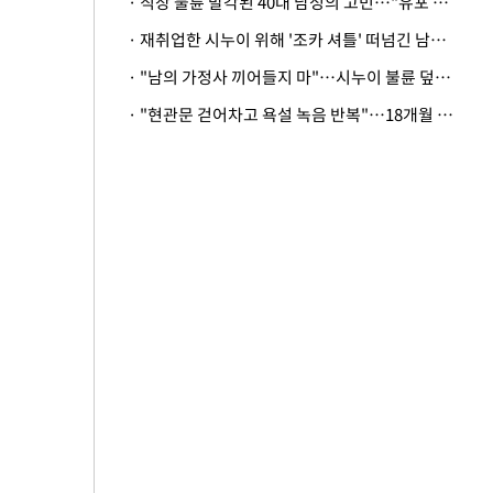
· 직장 불륜 발각된 40대 남성의 고민…"유포 동료 명예훼손·협박죄 고소 가능할까"
· 재취업한 시누이 위해 '조카 셔틀' 떠넘긴 남편…아내 "난 못한다"
· "남의 가정사 끼어들지 마"…시누이 불륜 덮으려는 남편에 억울한 아내
· "현관문 걷어차고 욕설 녹음 반복"…18개월 아기 키우는 집 뒤흔든 '앞집의 비극'