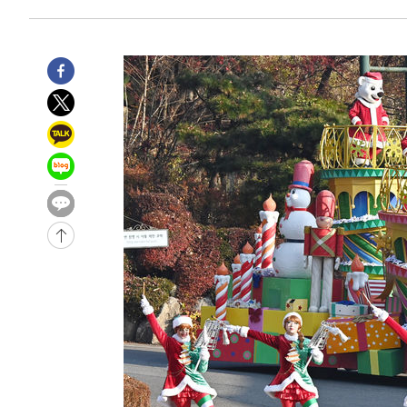
-11240초 전 >
시리아 다마스쿠스 교외에서 미니버스 폭발.. 14명 부상, 
태
-10538초 전 >
입추에도 극한더위…서울 낮 39도 '폭염중대경보'
-5502초 전 >
이란, 호르무즈서 "적국 목표물들"과 대치로 남부 케슘섬
례 큰 폭발음
-4217초 전 >
[속보]美, 폴리실리콘 수입 규제…파생제품 15% 관세, 12
효
-2368초 전 >
[속보]트럼프, 美 원정출산 금지 행정명령 서명
-68초 전 >
[속보] 뉴욕증시, 일제 하락 마감…나스닥 0.06%↓
-28781초 전 >
[속보]국힘 윤리위, '돌려차기 발언' 진종오·서범수 징계
-24106초 전 >
[속보] 7월 중국 수출 23.9%↑ 수입 27.5%↑…무역총
25.3%↑
-21266초 전 >
[속보]'채상병 순직 책임' 임성근, 항소심도 징역 3년
-21132초 전 >
[속보]종합특검, '관저이전 봐주기 감사' 유병호 구속기소
-17732초 전 >
민주 콩고 에볼라환자 4천명 돌파, 4053명 발생 1850명
-16982초 전 >
[속보]'300억원대 사기 혐의' 차가원 대표 구속 송치
-16176초 전 >
"미 전국적 살모네라 식중독 원인은 멕시코산 할라피뇨"--
-14689초 전 >
[속보]경찰·노동부, HL만도 평택사업장 끼임 사망 관련
-14570초 전 >
[속보]합수본, '투표율 허위 입력' 중앙·서울·경기도 선관
압수수색
-14325초 전 >
[속보]원·달러 환율, 오전 9시 1423.8원