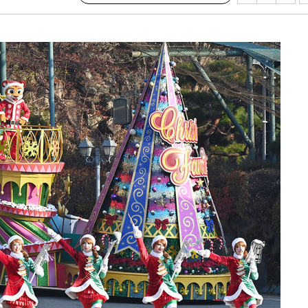
3명은 중
에서 두차
0일 후 발
 절차 개시
액
 사망
 CDC
 압수수색
위 등 9곳