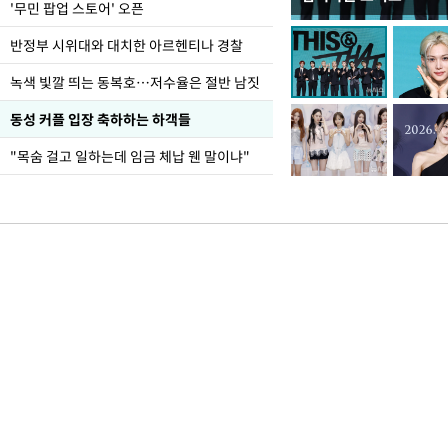
지석천 뒤덮은 개구리
'무민 팝업 스토어' 오픈
반정부 시위대와 대치한 아르헨티나 경찰
녹색 빛깔 띄는 동복호…저수율은 절반 남짓
동성 커플 입장 축하하는 하객들
"목숨 걸고 일하는데 임금 체납 웬 말이냐"