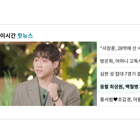
이시간
핫뉴스
"서장훈, 28억에 산
방은희, 어머니 고독사
심판 성 접대 7경기 
응팔 최성원, 백혈병
홍서범♥조갑경, 아들