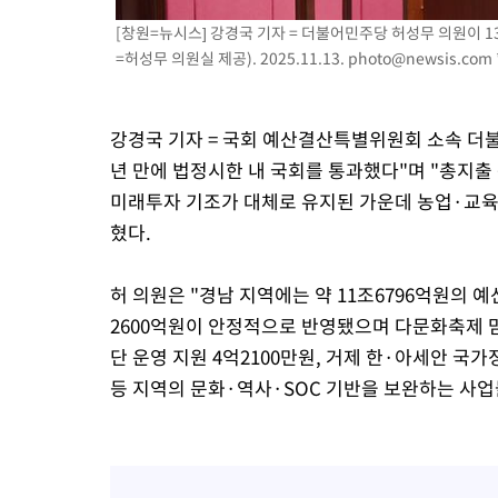
-16868초 전 >
[속보]원·달러 환율, 7.7원 내린 1416.1원 마감
[창원=뉴시스] 강경국 기자 = 더불어민주당 허성무 의원이 
-16757초 전 >
[속보] 노원서 40.1도 관측…서울, 2018년 이후 첫 40도
=허성무 의원실 제공). 2025.11.13.
photo@newsis.com
-13847초 전 >
[속보]종합특검, '계엄 수용공간 확보' 신용해 前교정본부장 기
-12720초 전 >
외신들도 주목한 韓축구 파문…"국민적 공분에 수사 재개"
강경국 기자 = 국회 예산결산특별위원회 소속 더불
-12691초 전 >
11시간 압수수색에 성접대 파문까지…'쑥대밭' 된 축구협회
년 만에 법정시한 내 국회를 통과했다"며 "총지출 
-11713초 전 >
[속보]규제합리화위원회 부위원장에 김태유 서울대 공대 교수
미래투자 기조가 대체로 유지된 가운데 농업·교육·
병태 후임
-8071초 전 >
[속보]국힘 윤리위, '돌려차기 발언' 진종오·서범수 징계 절차 
혔다.
-3396초 전 >
[속보] 7월 중국 수출 23.9%↑ 수입 27.5%↑…무역총액 25.
-556초 전 >
[속보]'채상병 순직 책임' 임성근, 항소심도 징역 3년
허 의원은 "경남 지역에는 약 11조6796억원의 
-422초 전 >
[속보]종합특검, '관저이전 봐주기 감사' 유병호 구속기소
2600억원이 안정적으로 반영됐으며 다문화축제 맘프
49분 전 >
민주 콩고 에볼라환자 4천명 돌파, 4053명 발생 1850명 사망
단 운영 지원 4억2100만원, 거제 한·아세안 국가
등 지역의 문화·역사·SOC 기반을 보완하는 사