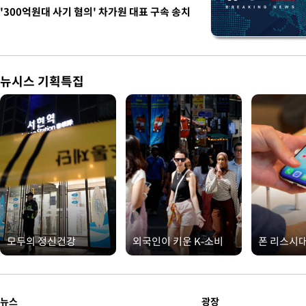
'300억원대 사기 혐의' 차가원 대표 구속 송치
뉴시스 기획특집
모두의 정신건강
외국인이 키운 K-소비
폰 리스시
뉴스
광장