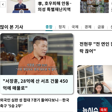
후속 조치 태스크포스(TF)'
李, 호우피해 안동·
우선 올해 하반기 인사에 
의성 특별재난지역
하던 수사감찰 기능을 인권
도
선포
많이 본 기사
종합
정치
국제
경제
금융
전현무 "전 연인
락 끊어"
"서장훈, 28억에 산 서초 건물 450
억에 매물로"
외국인 심판 성 접대 7경기 들여다보니…한국
축구 '5승 2무'