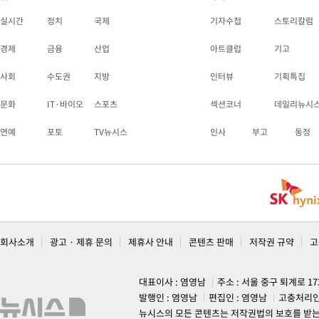
실시간
정치
국제
기자수첩
스토리칼럼
경제
금융
산업
아트클럽
기고
사회
수도권
지방
인터뷰
기획특집
문화
IT·바이오
스포츠
섹션코너
데일리뉴시
연예
포토
TV뉴시스
인사
부고
동정
회사소개
광고 · 제휴 문의
제휴사 안내
콘텐츠 판매
저작권 규약
고
대표이사 : 염영남
주소 : 서울 중구 퇴계로 1
발행인 : 염영남
편집인 : 염영남
고충처리인
뉴시스의 모든 콘텐츠는 저작권법의 보호를 받는 바, 무