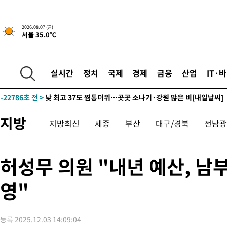
2026.08.07 (금)
서울 35.0℃
49분 전 >
민주 콩고 에볼라환자 4천명 돌파, 4053명 발생 1850명 사망
-24888초 전 >
"낮 기온 소폭 하락"…수도권 폭염중대경보, 폭염경보로 하향
-24852초 전 >
[속보]이 대통령, '호우피해' 안동·의성 관할 4개 면 특별재난
실시간
정치
국제
경제
금융
산업
IT·
선포
-24815초 전 >
[단독]중수청 지원 검사들, 정원 초과 시 낮은 계급 임용…희망
갈 수도
-22786초 전 >
낮 최고 37도 찜통더위…곳곳 소나기·강원 많은 비[내일날씨]
-21092초 전 >
SK하이닉스, 용인·청주 팹에 54조 투자…"AI 메모리 수요 선
지방
지방최신
세종
부산
대구/경북
전남광
응"
-17948초 전 >
여자배구 이재영·이다영 자매, 아제르바이잔 투란VC 입단
-17201초 전 >
외국인 심판 성 접대 7경기 들여다보니…한국 축구 '5승 2무'
-16935초 전 >
[속보]코스닥, 2.86포인트(0.36%) 내린 798.81마감
허성무 의원 "내년 예산, 
-16888초 전 >
[속보]코스피, 6200선 약보합…0.60% 내린 6258.77에 마쳐
영"
-16868초 전 >
[속보]원·달러 환율, 7.7원 내린 1416.1원 마감
-16757초 전 >
[속보] 노원서 40.1도 관측…서울, 2018년 이후 첫 40도
-13847초 전 >
[속보]종합특검, '계엄 수용공간 확보' 신용해 前교정본부장 기
등록 2025.12.03 14:09:04
-12720초 전 >
외신들도 주목한 韓축구 파문…"국민적 공분에 수사 재개"