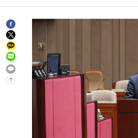
-12691초 전 >
11시간 압수수색에 성접대 파문까지…'쑥대밭' 된 축구협회
-11713초 전 >
[속보]규제합리화위원회 부위원장에 김태유 서울대 공대 교수
병태 후임
-8071초 전 >
[속보]국힘 윤리위, '돌려차기 발언' 진종오·서범수 징계 절차 
-3396초 전 >
[속보] 7월 중국 수출 23.9%↑ 수입 27.5%↑…무역총액 25.
-556초 전 >
[속보]'채상병 순직 책임' 임성근, 항소심도 징역 3년
-422초 전 >
[속보]종합특검, '관저이전 봐주기 감사' 유병호 구속기소
49분 전 >
민주 콩고 에볼라환자 4천명 돌파, 4053명 발생 1850명 사망
-24888초 전 >
"낮 기온 소폭 하락"…수도권 폭염중대경보, 폭염경보로 하향
-24852초 전 >
[속보]이 대통령, '호우피해' 안동·의성 관할 4개 면 특별재난
선포
-24815초 전 >
[단독]중수청 지원 검사들, 정원 초과 시 낮은 계급 임용…희망
갈 수도
-22786초 전 >
낮 최고 37도 찜통더위…곳곳 소나기·강원 많은 비[내일날씨]
-21092초 전 >
SK하이닉스, 용인·청주 팹에 54조 투자…"AI 메모리 수요 선
응"
-17948초 전 >
여자배구 이재영·이다영 자매, 아제르바이잔 투란VC 입단
-17201초 전 >
외국인 심판 성 접대 7경기 들여다보니…한국 축구 '5승 2무'
-16935초 전 >
[속보]코스닥, 2.86포인트(0.36%) 내린 798.81마감
-16888초 전 >
[속보]코스피, 6200선 약보합…0.60% 내린 6258.77에 마쳐