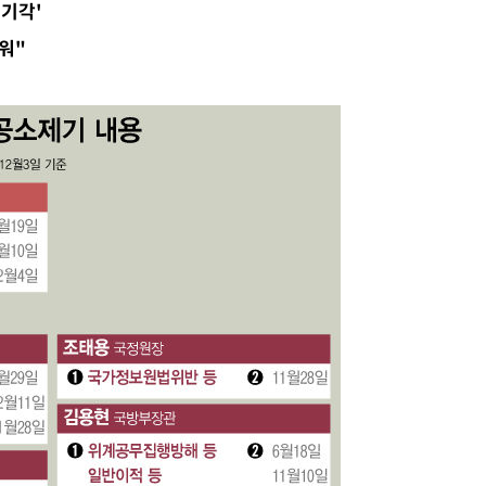
기각'
.3%↑
워"
말고 과감히
쪽 아웃바
 하향
별재난지역
…희망지 못
날씨]
요 선제 대
단
무'
 마쳐
장 기소