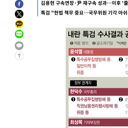
김용현 구속연장·尹 재구속 성과…이후 '줄
43분 전 >
[속보] 7월 중국 수출 23.9%↑ 수입 27.5%↑…무역총액 25
특검 "헌법 책무 중요…국무위원 기각 아쉬
1시간 전 >
[속보]'채상병 순직 책임' 임성근, 항소심도 징역 3년
-28240초 전 >
[속보]이 대통령 "부동산 공급 기존 사고방식 매달리지 
실천"
-27325초 전 >
이란, "오만과 '중앙 단일 루트' 합의…북쪽 인바운드·남
운드는 임시"
-18893초 전 >
"낮 기온 소폭 하락"…수도권 폭염중대경보, 폭염경보로
-18857초 전 >
[속보]이 대통령, '호우피해' 안동·의성 관할 4개 면 특
선포
-18820초 전 >
[단독]중수청 지원 검사들, 정원 초과 시 낮은 계급 임용
갈 수도
-16791초 전 >
낮 최고 37도 찜통더위…곳곳 소나기·강원 많은 비[내일
-15097초 전 >
SK하이닉스, 용인·청주 팹에 54조 투자…"AI 메모리 수
응"
-11953초 전 >
여자배구 이재영·이다영 자매, 아제르바이잔 투란VC 입
-11206초 전 >
외국인 심판 성 접대 7경기 들여다보니…한국 축구 '5승 2
-10940초 전 >
[속보]코스닥, 2.86포인트(0.36%) 내린 798.81마감
-10893초 전 >
[속보]코스피, 6200선 약보합…0.60% 내린 6258.77에
-10873초 전 >
[속보]원·달러 환율, 7.7원 내린 1416.1원 마감
-10762초 전 >
[속보] 노원서 40.1도 관측…서울, 2018년 이후 첫 40도
-7852초 전 >
[속보]종합특검, '계엄 수용공간 확보' 신용해 前교정본부