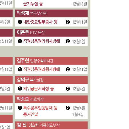
회
교수…이병
절차 개시
.3%↑