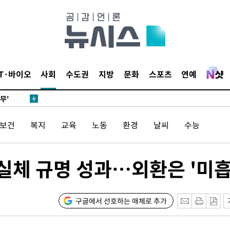
 하향
별재난지역
…희망지 못
날씨]
요 선제 대
IT·바이오
사회
수도권
지방
문화
스포츠
연예
단
무'
/보건
복지
교육
노동
환경
날씨
수능
 마쳐
실체 규명 성과…외환은 '미흡
장 기소
회
구글에서 선호하는 매체로 추가
교수…이병
절차 개시