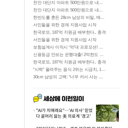
"AI가 치매래요"…'AI 의사' 믿었
다 골머리 앓는 美 의료계 '경고'