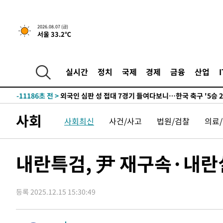
운드는 임시"
-18873초 전 >
"낮 기온 소폭 하락"…수도권 폭염중대경보, 폭염경보로
-18837초 전 >
[속보]이 대통령, '호우피해' 안동·의성 관할 4개 면 특
2026.08.07 (금)
서울 33.2℃
선포
-18800초 전 >
[단독]중수청 지원 검사들, 정원 초과 시 낮은 계급 임용
갈 수도
-16771초 전 >
낮 최고 37도 찜통더위…곳곳 소나기·강원 많은 비[내일
-15077초 전 >
SK하이닉스, 용인·청주 팹에 54조 투자…"AI 메모리 수
실시간
정치
국제
경제
금융
산업
응"
-11933초 전 >
여자배구 이재영·이다영 자매, 아제르바이잔 투란VC 입
-11186초 전 >
외국인 심판 성 접대 7경기 들여다보니…한국 축구 '5승 2
-10920초 전 >
[속보]코스닥, 2.86포인트(0.36%) 내린 798.81마감
사회
사회최신
사건/사고
법원/검찰
의료
-10873초 전 >
[속보]코스피, 6200선 약보합…0.60% 내린 6258.77에
-10853초 전 >
[속보]원·달러 환율, 7.7원 내린 1416.1원 마감
-10742초 전 >
[속보] 노원서 40.1도 관측…서울, 2018년 이후 첫 40도
내란특검, 尹 재구속·내란
-7832초 전 >
[속보]종합특검, '계엄 수용공간 확보' 신용해 前교정본부
-6705초 전 >
외신들도 주목한 韓축구 파문…"국민적 공분에 수사 재개"
등록 2025.12.15 15:30:49
-6676초 전 >
11시간 압수수색에 성접대 파문까지…'쑥대밭' 된 축구협
-5698초 전 >
[속보]규제합리화위원회 부위원장에 김태유 서울대 공대 
태 후임
-2056초 전 >
[속보]국힘 윤리위, '돌려차기 발언' 진종오·서범수 징계 