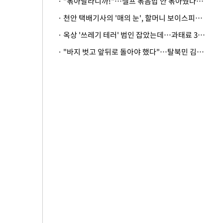
· "볶아달라니까!"…셀프 볶음밥 안 볶아줬다고 사장 폭행한 손님
· 천안 택배기사의 '매의 눈', 할머니 보이스피싱 피해 막아
· 옥상 '쓰레기 테러' 범인 잡았는데…과태료 3만원 처분에 숙박업주 허탈
· "바지 벗고 앞뒤로 돌아야 했다"…탈북민 김서아, 기쁨조 검사 수치심 회상