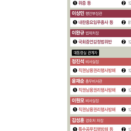
-6725초 전 >
외신들도 주목한 韓축구 파문…"국민적 공분에 수사 재개"
-6696초 전 >
11시간 압수수색에 성접대 파문까지…'쑥대밭' 된 축구협
-5718초 전 >
[속보]규제합리화위원회 부위원장에 김태유 서울대 공대 
태 후임
-2076초 전 >
[속보]국힘 윤리위, '돌려차기 발언' 진종오·서범수 징계 
43분 전 >
[속보] 7월 중국 수출 23.9%↑ 수입 27.5%↑…무역총액 25
1시간 전 >
[속보]'채상병 순직 책임' 임성근, 항소심도 징역 3년