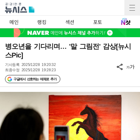
메인
랭킹
섹션
포토
병오년을 기다리며… '말 그림전' 감상[뉴시
스Pic]
기사등록
2025/12/28 19:20:32
가
가
최종수정
2025/12/28 19:28:23
구글에서 선호하는 매체로 추가