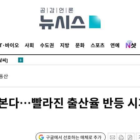
말고 과감히
쪽 아웃바
 하향
별재난지역
…희망지 못
IT·바이오
사회
수도권
지방
문화
스포츠
연예
날씨]
 선제 대
동산
무'
마쳐
넘본다…빨라진 출산율 반등 
장 기소
구글에서 선호하는 매체로 추가