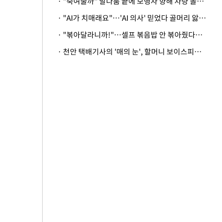
· "죽여줄까" 말다툼 끝에 보행자 향해 차량 돌진…50대 여성 중상
· "AI가 치매래요"…'AI 의사' 믿었다 골머리 앓는 美 의료계 '경고'
· "볶아달라니까!"…셀프 볶음밥 안 볶아줬다고 사장 폭행한 손님
· 천안 택배기사의 '매의 눈', 할머니 보이스피싱 피해 막아