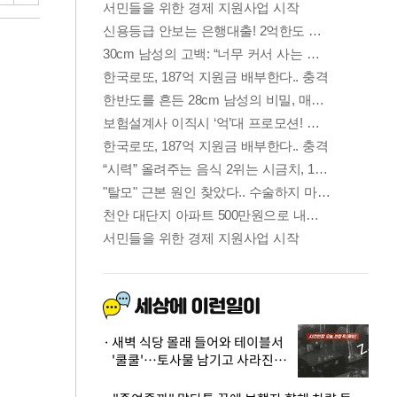
새벽 식당 몰래 들어와 테이블서
'쿨쿨'…토사물 남기고 사라진 남
성