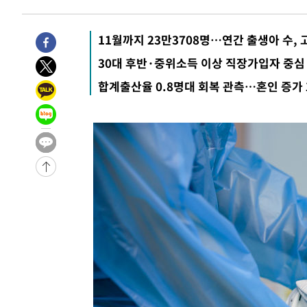
12분 전 >
[속보]규제합리화위원회 부위원장에 김태유 서울대 공대 교
후임
-29324초 전 >
이강인, 폭염 속 AT마드리드 첫 훈련…80명 식사 대접까
11월까지 23만3708명…연간 출생아 수,
-26463초 전 >
미 사업체 일자리, 7월에 2.3만개 순감하고 그 전 2개월 1
30대 후반·중위소득 이상 직장가입자 중심
하향수정 (2보)
-25911초 전 >
[속보] 미 사업체, 일자리 7월에 2.3만 개 줄어…실업률은
합계출산율 0.8명대 회복 관측…혼인 증가
↓
-21774초 전 >
[속보]이 대통령 "부동산 공급 기존 사고방식 매달리지 
실천"
-20859초 전 >
이란, "오만과 '중앙 단일 루트' 합의…북쪽 인바운드·남
운드는 임시"
-12427초 전 >
"낮 기온 소폭 하락"…수도권 폭염중대경보, 폭염경보로
-12391초 전 >
[속보]이 대통령, '호우피해' 안동·의성 관할 4개 면 특
선포
-12354초 전 >
[단독]중수청 지원 검사들, 정원 초과 시 낮은 계급 임용
갈 수도
-10325초 전 >
낮 최고 37도 찜통더위…곳곳 소나기·강원 많은 비[내일
-8631초 전 >
SK하이닉스, 용인·청주 팹에 54조 투자…"AI 메모리 수요
응"
-5487초 전 >
여자배구 이재영·이다영 자매, 아제르바이잔 투란VC 입단
-4740초 전 >
외국인 심판 성 접대 7경기 들여다보니…한국 축구 '5승 2
-4474초 전 >
[속보]코스닥, 2.86포인트(0.36%) 내린 798.81마감
-4427초 전 >
[속보]코스피, 6200선 약보합…0.60% 내린 6258.77에 
-4407초 전 >
[속보]원·달러 환율, 7.7원 내린 1416.1원 마감