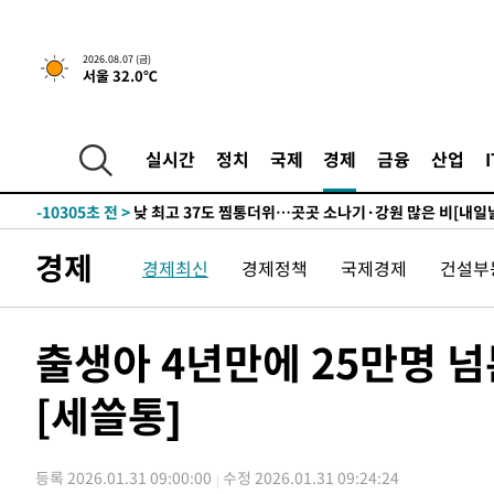
↓
-21754초 전 >
[속보]이 대통령 "부동산 공급 기존 사고방식 매달리지 
실천"
-20839초 전 >
이란, "오만과 '중앙 단일 루트' 합의…북쪽 인바운드·남
2026.08.07 (금)
서울 32.0℃
운드는 임시"
-12407초 전 >
"낮 기온 소폭 하락"…수도권 폭염중대경보, 폭염경보로
-12371초 전 >
[속보]이 대통령, '호우피해' 안동·의성 관할 4개 면 특
선포
-12334초 전 >
[단독]중수청 지원 검사들, 정원 초과 시 낮은 계급 임용
실시간
정치
국제
경제
금융
산업
갈 수도
-10305초 전 >
낮 최고 37도 찜통더위…곳곳 소나기·강원 많은 비[내일
-8611초 전 >
SK하이닉스, 용인·청주 팹에 54조 투자…"AI 메모리 수요
응"
-5467초 전 >
여자배구 이재영·이다영 자매, 아제르바이잔 투란VC 입단
경제
경제최신
경제정책
국제경제
건설부
-4720초 전 >
외국인 심판 성 접대 7경기 들여다보니…한국 축구 '5승 2
-4454초 전 >
[속보]코스닥, 2.86포인트(0.36%) 내린 798.81마감
-4407초 전 >
[속보]코스피, 6200선 약보합…0.60% 내린 6258.77에 
출생아 4년만에 25만명 
-4387초 전 >
[속보]원·달러 환율, 7.7원 내린 1416.1원 마감
[세쓸통]
-4276초 전 >
[속보] 노원서 40.1도 관측…서울, 2018년 이후 첫 40도
-1366초 전 >
[속보]종합특검, '계엄 수용공간 확보' 신용해 前교정본부
-239초 전 >
외신들도 주목한 韓축구 파문…"국민적 공분에 수사 재개"
등록 2026.01.31 09:00:00
수정 2026.01.31 09:24:24
-210초 전 >
11시간 압수수색에 성접대 파문까지…'쑥대밭' 된 축구협회