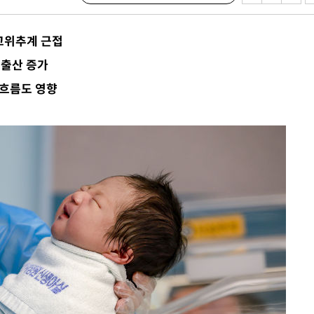
수…이병태
지(종합)
 고위추계 근접
0.3만개
 출산 증가
 4.1%로
 흐름도 영향
말고 과감히
쪽 아웃바
 하향
별재난지역
…희망지 못
날씨]
 선제 대
무'
마쳐