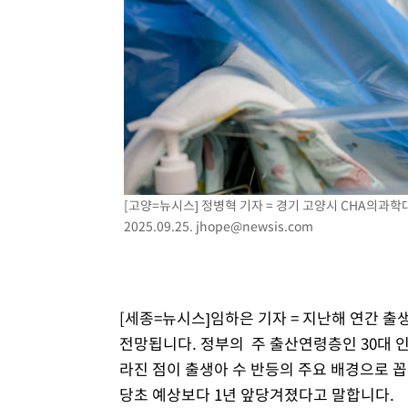
-4296초 전 >
[속보] 노원서 40.1도 관측…서울, 2018년 이후 첫 40도
-1386초 전 >
[속보]종합특검, '계엄 수용공간 확보' 신용해 前교정본부
-259초 전 >
외신들도 주목한 韓축구 파문…"국민적 공분에 수사 재개"
-230초 전 >
11시간 압수수색에 성접대 파문까지…'쑥대밭' 된 축구협회
12분 전 >
[속보]규제합리화위원회 부위원장에 김태유 서울대 공대 교
후임
[고양=뉴시스] 정병혁 기자 = 경기 고양시 CHA의
2025.09.25.
jhope@newsis.com
[세종=뉴시스]임하은 기자 = 지난해 연간 출생
전망됩니다. 정부의 주 출산연령층인 30대 
라진 점이 출생아 수 반등의 주요 배경으로 
당초 예상보다 1년 앞당겨졌다고 말합니다.