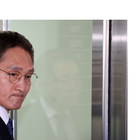
25.3%↑
말고 과감히
쪽 아웃바
 하향
별재난지역
…희망지 못
날씨]
요 선제 대
단
무'
 마쳐
부장 기소