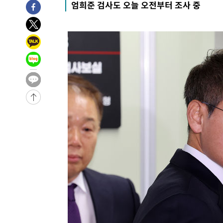
엄희준 검사도 오늘 오전부터 조사 중
-1050초 전 >
[속보] 7월 중국 수출 23.9%↑ 수입 27.5%↑…무역총액 
29분 전 >
[속보]'채상병 순직 책임' 임성근, 항소심도 징역 3년
-31909초 전 >
[속보]이 대통령 "부동산 공급 기존 사고방식 매달리지 
실천"
-30994초 전 >
이란, "오만과 '중앙 단일 루트' 합의…북쪽 인바운드·남
운드는 임시"
-22562초 전 >
"낮 기온 소폭 하락"…수도권 폭염중대경보, 폭염경보로
-22526초 전 >
[속보]이 대통령, '호우피해' 안동·의성 관할 4개 면 특
선포
-22489초 전 >
[단독]중수청 지원 검사들, 정원 초과 시 낮은 계급 임용
갈 수도
-20460초 전 >
낮 최고 37도 찜통더위…곳곳 소나기·강원 많은 비[내일
-18766초 전 >
SK하이닉스, 용인·청주 팹에 54조 투자…"AI 메모리 수
응"
-15622초 전 >
여자배구 이재영·이다영 자매, 아제르바이잔 투란VC 입
-14875초 전 >
외국인 심판 성 접대 7경기 들여다보니…한국 축구 '5승 2
-14609초 전 >
[속보]코스닥, 2.86포인트(0.36%) 내린 798.81마감
-14562초 전 >
[속보]코스피, 6200선 약보합…0.60% 내린 6258.77에
-14542초 전 >
[속보]원·달러 환율, 7.7원 내린 1416.1원 마감
-14431초 전 >
[속보] 노원서 40.1도 관측…서울, 2018년 이후 첫 40도
-11521초 전 >
[속보]종합특검, '계엄 수용공간 확보' 신용해 前교정본