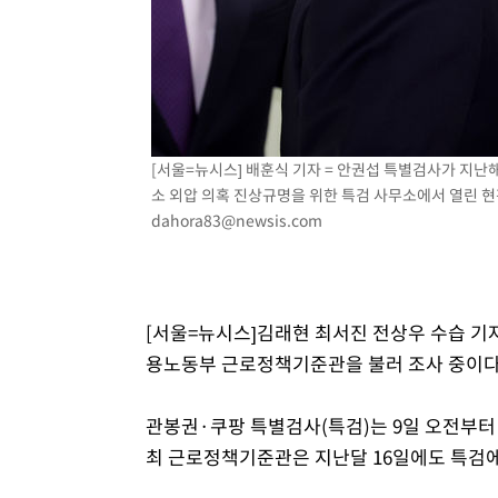
-10394초 전 >
외신들도 주목한 韓축구 파문…"국민적 공분에 수사 재개
-10365초 전 >
11시간 압수수색에 성접대 파문까지…'쑥대밭' 된 축구
-9387초 전 >
[속보]규제합리화위원회 부위원장에 김태유 서울대 공대 
태 후임
-5745초 전 >
[속보]국힘 윤리위, '돌려차기 발언' 진종오·서범수 징계 
-1070초 전 >
[속보] 7월 중국 수출 23.9%↑ 수입 27.5%↑…무역총액 
[서울=뉴시스] 배훈식 기자 = 안권섭 특별검사가 지난해
29분 전 >
[속보]'채상병 순직 책임' 임성근, 항소심도 징역 3년
소 외압 의혹 진상규명을 위한 특검 사무소에서 열린 현판
dahora83@newsis.com
[서울=뉴시스]김래현 최서진 전상우 수습 기자
용노동부 근로정책기준관을 불러 조사 중이다
관봉권·쿠팡 특별검사(특검)는 9일 오전부터
최 근로정책기준관은 지난달 16일에도 특검에