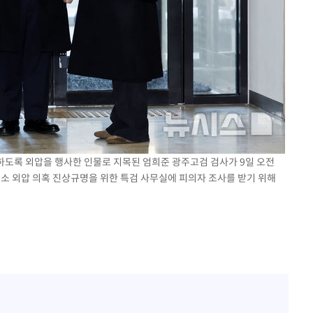
분하도록 외압을 행사한 인물로 지목된 엄희준 광주고검 검사가 9일 오전
기소 외압 의혹 진상규명을 위한 특검 사무실에 피의자 조사를 받기 위해