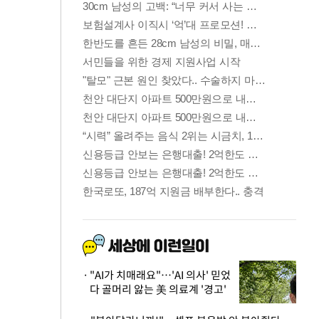
"AI가 치매래요"…'AI 의사' 믿었
다 골머리 앓는 美 의료계 '경고'