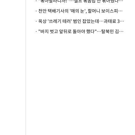
· "볶아달라니까!"…셀프 볶음밥 안 볶아줬다고 사장 폭행한 손님
· 천안 택배기사의 '매의 눈', 할머니 보이스피싱 피해 막아
· 옥상 '쓰레기 테러' 범인 잡았는데…과태료 3만원 처분에 숙박업주 허탈
· "바지 벗고 앞뒤로 돌아야 했다"…탈북민 김서아, 기쁨조 검사 수치심 회상