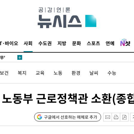
 하향
별재난지역
…희망지 못
날씨]
요 선제 대
IT·바이오
사회
수도권
지방
문화
스포츠
연예
단
무'
/보건
복지
교육
노동
환경
날씨
수능
 마쳐
' 노동부 근로정책관 소환(종합
부장 기소
"
협회
구글에서 선호하는 매체로 추가
교수…이병
절차 개시