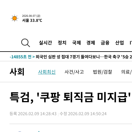
운드는 임시"
-22542초 전 >
"낮 기온 소폭 하락"…수도권 폭염중대경보, 폭염경보로
-22506초 전 >
[속보]이 대통령, '호우피해' 안동·의성 관할 4개 면 특
2026.08.07 (금)
서울 33.8℃
선포
-22469초 전 >
[단독]중수청 지원 검사들, 정원 초과 시 낮은 계급 임용
갈 수도
-20440초 전 >
낮 최고 37도 찜통더위…곳곳 소나기·강원 많은 비[내일
-18746초 전 >
SK하이닉스, 용인·청주 팹에 54조 투자…"AI 메모리 수
실시간
정치
국제
경제
금융
산업
응"
-15602초 전 >
여자배구 이재영·이다영 자매, 아제르바이잔 투란VC 입
-14855초 전 >
외국인 심판 성 접대 7경기 들여다보니…한국 축구 '5승 2
-14589초 전 >
[속보]코스닥, 2.86포인트(0.36%) 내린 798.81마감
사회
사회최신
사건/사고
법원/검찰
의료
-14542초 전 >
[속보]코스피, 6200선 약보합…0.60% 내린 6258.77에
-14522초 전 >
[속보]원·달러 환율, 7.7원 내린 1416.1원 마감
-14411초 전 >
[속보] 노원서 40.1도 관측…서울, 2018년 이후 첫 40도
특검, '쿠팡 퇴직금 미지급
-11501초 전 >
[속보]종합특검, '계엄 수용공간 확보' 신용해 前교정본
-10374초 전 >
외신들도 주목한 韓축구 파문…"국민적 공분에 수사 재개
-10345초 전 >
11시간 압수수색에 성접대 파문까지…'쑥대밭' 된 축구
등록 2026.02.09 14:28:43
수정 2026.02.09 14:50:24
-9367초 전 >
[속보]규제합리화위원회 부위원장에 김태유 서울대 공대 
태 후임
-5725초 전 >
[속보]국힘 윤리위, '돌려차기 발언' 진종오·서범수 징계 