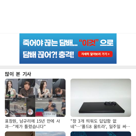
많이 본 기사
표창원, 남규리에 15년 만에 사
"창 3개 띄워도 답답함 없
과…"제가 틀렸습니다"
네"…'폴드8 울트라', 일주일 써보
니