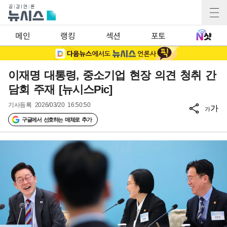
메인
랭킹
섹션
포토
이재명 대통령, 중소기업 현장 의견 청취 간
담회 주재 [뉴시스Pic]
기사등록
2026/03/20 16:50:50
가
가
구글에서 선호하는 매체로 추가