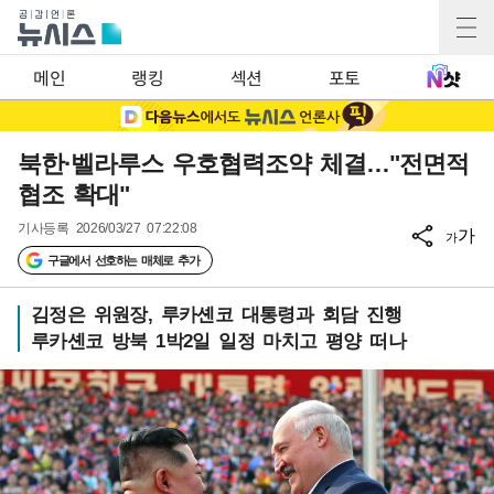
메인
랭킹
섹션
포토
북한·벨라루스 우호협력조약 체결…"전면적
협조 확대"
기사등록
2026/03/27 07:22:08
가
가
구글에서 선호하는 매체로 추가
김정은 위원장, 루카셴코 대통령과 회담 진행
루카셴코 방북 1박2일 일정 마치고 평양 떠나