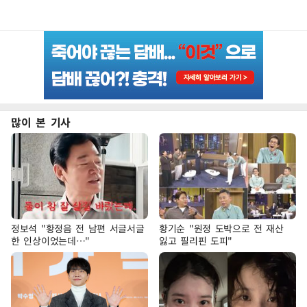
많이 본 기사
정보석 "황정음 전 남편 서글서글
황기순 "원정 도박으로 전 재산
한 인상이었는데…"
잃고 필리핀 도피"