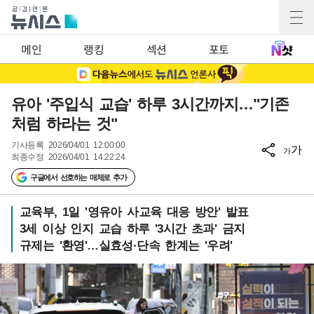
메인
랭킹
섹션
포토
유아 '주입식 교습' 하루 3시간까지…"기존
처럼 하라는 것"
기사등록
2026/04/01 12:00:00
가
가
최종수정
2026/04/01 14:22:24
구글에서 선호하는 매체로 추가
교육부, 1일 '영유아 사교육 대응 방안' 발표
3세 이상 인지 교습 하루 '3시간 초과' 금지
규제는 '환영'…실효성·단속 한계는 '우려'