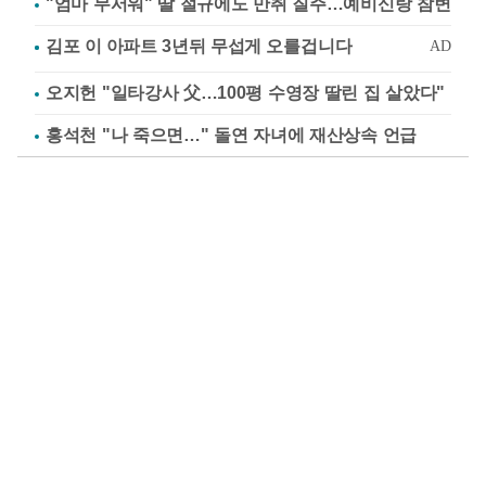
"엄마 무서워" 딸 절규에도 만취 질주…예비신랑 참변
오지헌 "일타강사 父…100평 수영장 딸린 집 살았다"
홍석천 "나 죽으면…" 돌연 자녀에 재산상속 언급