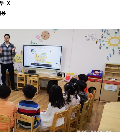
 'X'
 격파
허용
다"
수수색(종
4%↑
침 준수"
수수색
태세 강
"
·당황'
혐의