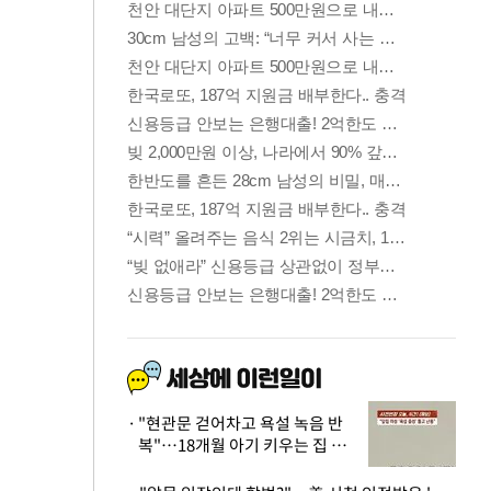
"현관문 걷어차고 욕설 녹음 반
복"…18개월 아기 키우는 집 뒤
흔든 '앞집의 비극'