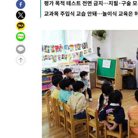
평가 목적 테스트 전면 금지…지필·구술 모두
47분 전 >
손흥민, 5경기 연속골 실패…LAFC는 승부차기 끝 과달라하라
교과목 주입식 교습 안돼…놀이식 교육은 
2시간 전 >
내일까지 39도 '펄펄'…기상청 "태풍 지나며 폭염 잠시 꺾인
-28308초 전 >
'월드컵 탈락 후폭풍' 축구협회…11시간 걸린 초유의 압
합)
-27744초 전 >
[속보] 뉴욕증시, 혼조 출발…나스닥 0.3%↓, 다우 0.1
-26537초 전 >
축구협회, 15년 전 심판 성 접대 파문에 "현재는 내부 지
-25222초 전 >
경찰, '홍명보는 2순위' 결론냈던 스포츠윤리센터도 압
-10818초 전 >
[속보]합참 "北 발사체는 단거리탄도미사일…감시·경계
화"
-10566초 전 >
日방위성, 北이 동해로 쏜 발사체는 탄도미사일 가능성
-8996초 전 >
[속보] SKT, 에이닷 서비스 장애 발생…"원인 파악 중"
-8402초 전 >
[속보]합참 "북, 동해상으로 미상 발사체 발사"
-7798초 전 >
'낮 최고 39도' 불볕더위…한밤 열대야도 계속[내일날씨]
-7757초 전 >
[속보]7~9일 프로야구 3연전도 폭염 취소…11일 재개
-7419초 전 >
"韓 외환시장 개입 관측 배경엔 美의 대한국 무역적자 있어
-7246초 전 >
'월드컵 탈락 후폭풍' 축구협회…초유의 압수수색에 '충격
-7086초 전 >
서울 낮 37.9도, 올여름 최고치 경신…영등포 순간 '40도'
-6648초 전 >
[속보]종합특검, 대검 추가 압수수색…내란 중요임무종사 