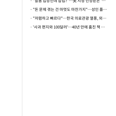
· "알몸 입장인데 합법?"…美 시청 인정받은 '누드' 레스토랑 화제
· "돈 문제 겪는 건 마멋도 마찬가지"…성인 플랫폼에 등장한 뜻밖의 스타
· "저렴하고 빠르다"…한국 의료관광 열풍, 외신도 주목
· '사과 편지와 100달러'…40년 만에 훔친 책 돌려준 美 절도범