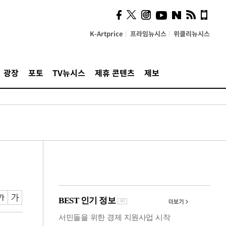
의견, 국토부·LH에 충실히
전달할 것"
K-Artprice
프라임뉴시스
위클리뉴시스
광장
포토
TV뉴시스
제휴 콘텐츠
제보