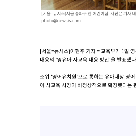
-2743초 전 >
[속보]코스닥, 800p 회복…0.26% 오른 801.67 마감
[서울=뉴시스]서울 송파구 한 어린이집. 사진은 기사 내용과
-2673초 전 >
[속보]코스피, 301.88포인트(4.58%) 내린 6296.38 마감
photo@newsis.com
-2538초 전 >
[속보]원·달러 환율, 0.7원 내린 1423.8원 마감
-137초 전 >
"여기 떨어졌다"…다누리, 스페이스X 로켓 달 충돌 흔적 포
46분 전 >
손흥민, 5경기 연속골 실패…LAFC는 승부차기 끝 과달라하라
2시간 전 >
내일까지 39도 '펄펄'…기상청 "태풍 지나며 폭염 잠시 꺾인
[서울=뉴시스]이현주 기자 = 교육부가 1일 
내용의 '영유아 사교육 대응 방안'을 발표했다
소위 '영어유치원'으로 통하는 유아대상 영어학
아 사교육 시장이 비정상적으로 확장됐다는 