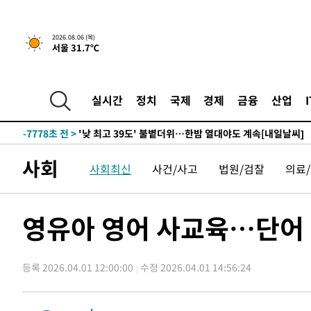
-26517초 전 >
축구협회, 15년 전 심판 성 접대 파문에 "현재는 내부 지
-25202초 전 >
경찰, '홍명보는 2순위' 결론냈던 스포츠윤리센터도 압
2026.08.06 (목)
서울 31.7℃
-10798초 전 >
[속보]합참 "北 발사체는 단거리탄도미사일…감시·경계
화"
-10546초 전 >
日방위성, 北이 동해로 쏜 발사체는 탄도미사일 가능성
-8976초 전 >
[속보] SKT, 에이닷 서비스 장애 발생…"원인 파악 중"
실시간
정치
국제
경제
금융
산업
-8382초 전 >
[속보]합참 "북, 동해상으로 미상 발사체 발사"
-7778초 전 >
'낮 최고 39도' 불볕더위…한밤 열대야도 계속[내일날씨]
-7737초 전 >
[속보]7~9일 프로야구 3연전도 폭염 취소…11일 재개
사회
사회최신
사건/사고
법원/검찰
의료
-7399초 전 >
"韓 외환시장 개입 관측 배경엔 美의 대한국 무역적자 있어
-7226초 전 >
'월드컵 탈락 후폭풍' 축구협회…초유의 압수수색에 '충격
-7066초 전 >
서울 낮 37.9도, 올여름 최고치 경신…영등포 순간 '40도'
영유아 영어 사교육…단어 암기
-6628초 전 >
[속보]종합특검, 대검 추가 압수수색…내란 중요임무종사 
-2723초 전 >
[속보]코스닥, 800p 회복…0.26% 오른 801.67 마감
등록 2026.04.01 12:00:00
수정 2026.04.01 14:56:24
-2653초 전 >
[속보]코스피, 301.88포인트(4.58%) 내린 6296.38 마감
-2518초 전 >
[속보]원·달러 환율, 0.7원 내린 1423.8원 마감
-117초 전 >
"여기 떨어졌다"…다누리, 스페이스X 로켓 달 충돌 흔적 포