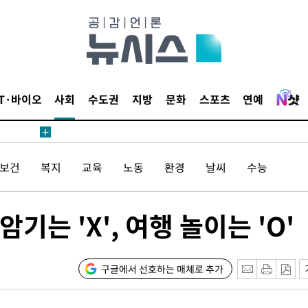
침 준수"
수수색
태세 강
IT·바이오
사회
수도권
지방
문화
스포츠
연예
/보건
복지
교육
노동
환경
날씨
수능
"
·당황'
는 'X', 여행 놀이는 'O'
혐의
구글에서 선호하는 매체로 추가
착