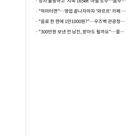
· 정차 불응하고 '시속 165㎞' 아찔 도주…음주운전자 체포
· "하마터면"…영업 끝나자마자 '와르르' 카페 테라스 덮친 대리석 외벽
· "음료 한 캔에 1만1000원?"…우즈벡 관광청까지 나섰다, 유튜버 폭로 후폭풍
· "300만원 보낸 전 남친, 받아도 될까요"…결혼 앞둔 예비신부의 뜻밖 고충