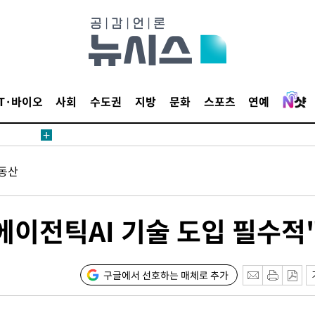
해 불가피"
등 압수수
월 중 예
IT·바이오
사회
수도권
지방
문화
스포츠
연예
장
동산
 구축
에이전틱AI 기술 도입 필수적
 마감 다
어려워" 취
무부 대변인
구글에서 선호하는 매체로 추가
 위협"
 수용할까