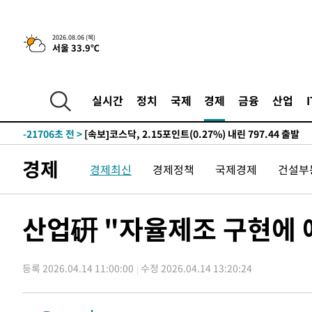
-28429초 전 >
[속보]산업장관 "李정부, 원전 반대 안해…안정 전력 위
-27126초 전 >
[속보]경찰, '홍명보 선임 논란' 대한축구협회·축구회관 
2026.08.06 (목)
서울 33.9℃
색
-26513초 전 >
[속보]산업장관 "美무역법 제301조 과잉생산 결과 발표 8
상
-26306초 전 >
[속보]코스피 매도사이드카 발동…4%대 급락
-25578초 전 >
[속보]전남광주 초대 시민추천 부시장에 백승주·윤난실
실시간
정치
국제
경제
금융
산업
-23139초 전 >
서울 열대야 15일째 지속…비공식 '초열대야' 30도 넘어
-21706초 전 >
[속보]코스닥, 2.15포인트(0.27%) 내린 797.44 출발
-21689초 전 >
[속보]코스피, 119.51포인트(1.81%) 내린 6478.75 개
경제
경제최신
경제정책
국제경제
건설부
-18136초 전 >
6월 경상수지 497.3억 달러…두 달 연속 사상 최대
-18087초 전 >
서울 낮 39도 '폭염중대경보'…40도 관측 가능성도
-15449초 전 >
미 워싱턴주 스포캔 시의 통제불능 3개 산불, 방화선 일부
산업硏 "자율제조 구현에 
-7622초 전 >
[속보] 호르무즈 해협 이란-오만 협상 기대속 뉴욕증시 혼조
우 0.49%↑
-5977초 전 >
[속보] 이란 대통령 "지금 최고지도자와 소통하기가 매우 
임 3년 인터뷰
등록 2026.04.14 11:00:00
수정 2026.04.14 13:20:24
2시간 전 >
[속보] "이란-오만, 호르무즈 해협 통행 항로 합의" 이란 외
-31951초 전 >
트럼프, 한국계 진보 주지사 후보 맹공…"공산주의가 최대
-31929초 전 >
"美간섭에 합의 지연"…트럼프, '이란 호르무즈 통제권'