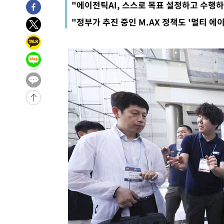
"에이전틱AI, 스스로 목표 설정하고 수행
-28449초 전 >
[속보]산업장관 "李정부, 원전 반대 안해…안정 전력 위
"정부가 추진 중인 M.AX 정책도 '멀티 에
-27146초 전 >
[속보]경찰, '홍명보 선임 논란' 대한축구협회·축구회관 
색
-26533초 전 >
[속보]산업장관 "美무역법 제301조 과잉생산 결과 발표 8
상
-26326초 전 >
[속보]코스피 매도사이드카 발동…4%대 급락
-25598초 전 >
[속보]전남광주 초대 시민추천 부시장에 백승주·윤난실
-23159초 전 >
서울 열대야 15일째 지속…비공식 '초열대야' 30도 넘어
-21726초 전 >
[속보]코스닥, 2.15포인트(0.27%) 내린 797.44 출발
-21709초 전 >
[속보]코스피, 119.51포인트(1.81%) 내린 6478.75 개
-18156초 전 >
6월 경상수지 497.3억 달러…두 달 연속 사상 최대
-18107초 전 >
서울 낮 39도 '폭염중대경보'…40도 관측 가능성도
-15469초 전 >
미 워싱턴주 스포캔 시의 통제불능 3개 산불, 방화선 일부
-7642초 전 >
[속보] 호르무즈 해협 이란-오만 협상 기대속 뉴욕증시 혼조
우 0.49%↑
-5997초 전 >
[속보] 이란 대통령 "지금 최고지도자와 소통하기가 매우 
임 3년 인터뷰
2시간 전 >
[속보] "이란-오만, 호르무즈 해협 통행 항로 합의" 이란 외