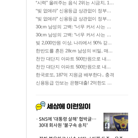
SNS에 '대통령 살해' 협박글…
30대 회사원 '불구속 송치'