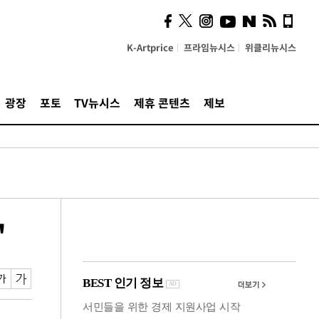
계…'고급 가요'의 주체적
영토
K-Artprice
프라임뉴시스
위클리뉴시스
광장
포토
TV뉴시스
제휴 콘텐츠
제보
"