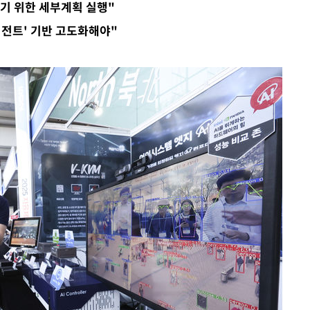
하기 위한 세부계획 실행"
해 불가피"
이전트' 기반 고도화해야"
등 압수수
월 중 예
장
 구축
 마감 다
어려워" 취
무부 대변인