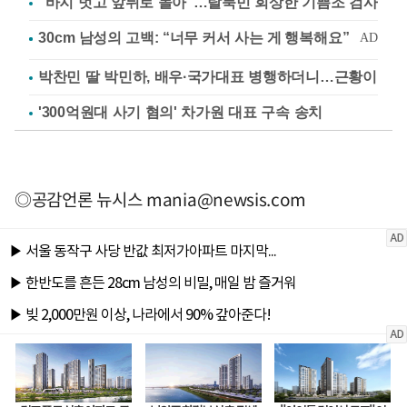
"바지 벗고 앞뒤로 돌아"…탈북민 회상한 기쁨조 검사
박찬민 딸 박민하, 배우·국가대표 병행하더니…근황이
'300억원대 사기 혐의' 차가원 대표 구속 송치
◎공감언론 뉴시스
mania@newsis.com