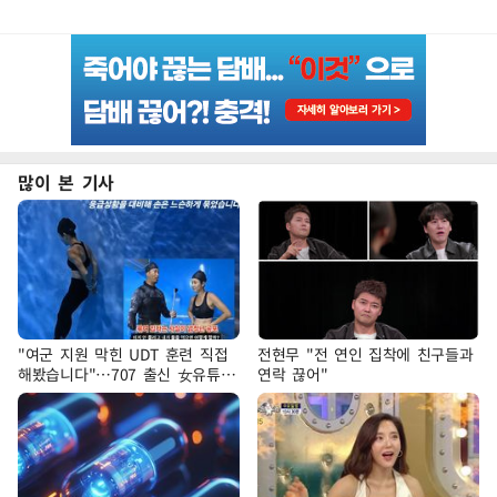
많이 본 기사
"여군 지원 막힌 UDT 훈련 직접
전현무 "전 연인 집착에 친구들과
해봤습니다"…707 출신 女유튜버
연락 끊어"
'완벽 소화'