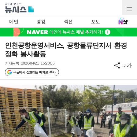
메인
랭킹
섹션
포토
인천공항운영서비스, 공항물류단지서 환경
정화 봉사활동
기사등록
2026/04/21 15:20:05
가
가
구글에서 선호하는 매체로 추가