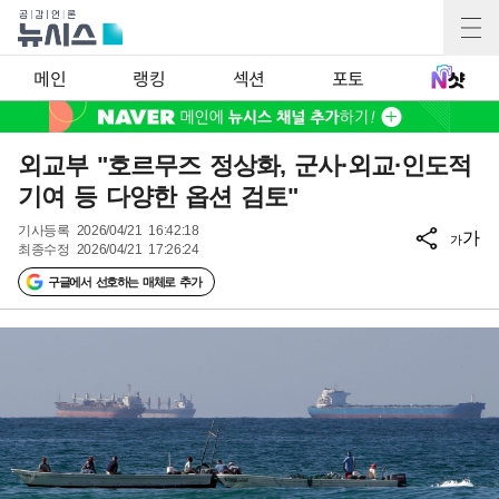
메인
랭킹
섹션
포토
외교부 "호르무즈 정상화, 군사·외교·인도적
기여 등 다양한 옵션 검토"
기사등록
2026/04/21 16:42:18
가
가
최종수정
2026/04/21 17:26:24
구글에서 선호하는 매체로 추가