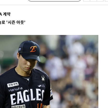
 격파
다"
A 계약
수수색(종
4%↑
로 '시즌 아웃'
침 준수"
수수색
세 강화"
"
·당황'
혐의