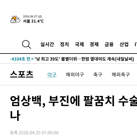
-22843초 전 >
축구협회, 15년 전 심판 성 접대 파문에 "현재는 내부 지
-21528초 전 >
경찰, '홍명보는 2순위' 결론냈던 스포츠윤리센터도 압
2026.08.07 (금)
-7124초 전 >
[속보]합참 "北 발사체는 단거리탄도미사일…감시·경계태
서울 31.4℃
-6872초 전 >
日방위성, 北이 동해로 쏜 발사체는 탄도미사일 가능성
-5302초 전 >
[속보] SKT, 에이닷 서비스 장애 발생…"원인 파악 중"
실시간
정치
국제
경제
금융
산업
-4708초 전 >
[속보]합참 "북, 동해상으로 미상 발사체 발사"
-4104초 전 >
'낮 최고 39도' 불볕더위…한밤 열대야도 계속[내일날씨]
-4063초 전 >
[속보]7~9일 프로야구 3연전도 폭염 취소…11일 재개
-3725초 전 >
"韓 외환시장 개입 관측 배경엔 美의 대한국 무역적자 있어
스포츠
야구
해외야구
축구
해외축구
-3552초 전 >
'월드컵 탈락 후폭풍' 축구협회…초유의 압수수색에 '충격
-3392초 전 >
서울 낮 37.9도, 올여름 최고치 경신…영등포 순간 '40도'
엄상백, 부진에 팔꿈치 수술
-2954초 전 >
[속보]종합특검, 대검 추가 압수수색…내란 중요임무종사 
15분 전 >
[속보]코스닥, 800p 회복…0.26% 오른 801.67 마감
나
17분 전 >
[속보]코스피, 301.88포인트(4.58%) 내린 6296.38 마감
19분 전 >
[속보]원·달러 환율, 0.7원 내린 1423.8원 마감
59분 전 >
"여기 떨어졌다"…다누리, 스페이스X 로켓 달 충돌 흔적 포착
등록 2026.04.25 07:00:00