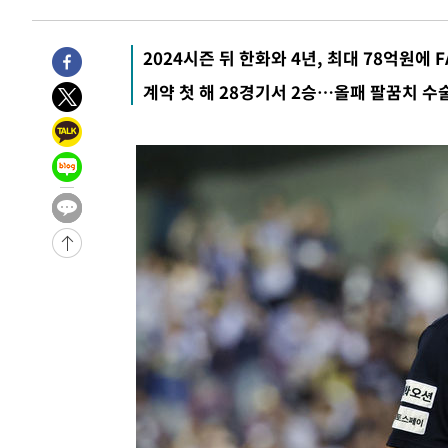
1시간 전 >
손흥민, 5경기 연속골 실패…LAFC는 승부차기 끝 과달라하라
3시간 전 >
내일까지 39도 '펄펄'…기상청 "태풍 지나며 폭염 잠시 꺾인
2024시즌 뒤 한화와 4년, 최대 78억원에 F
-24634초 전 >
'월드컵 탈락 후폭풍' 축구협회…11시간 걸린 초유의 압
합)
-24070초 전 >
[속보] 뉴욕증시, 혼조 출발…나스닥 0.3%↓, 다우 0.1
계약 첫 해 28경기서 2승…올패 팔꿈치 수술
-22863초 전 >
축구협회, 15년 전 심판 성 접대 파문에 "현재는 내부 지
-21548초 전 >
경찰, '홍명보는 2순위' 결론냈던 스포츠윤리센터도 압
-7144초 전 >
[속보]합참 "北 발사체는 단거리탄도미사일…감시·경계태
-6892초 전 >
日방위성, 北이 동해로 쏜 발사체는 탄도미사일 가능성
-5322초 전 >
[속보] SKT, 에이닷 서비스 장애 발생…"원인 파악 중"
-4728초 전 >
[속보]합참 "북, 동해상으로 미상 발사체 발사"
-4124초 전 >
'낮 최고 39도' 불볕더위…한밤 열대야도 계속[내일날씨]
-4083초 전 >
[속보]7~9일 프로야구 3연전도 폭염 취소…11일 재개
-3745초 전 >
"韓 외환시장 개입 관측 배경엔 美의 대한국 무역적자 있어
-3572초 전 >
'월드컵 탈락 후폭풍' 축구협회…초유의 압수수색에 '충격
-3412초 전 >
서울 낮 37.9도, 올여름 최고치 경신…영등포 순간 '40도'
-2974초 전 >
[속보]종합특검, 대검 추가 압수수색…내란 중요임무종사 