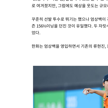
로 여겨졌지만, 그럼에도 예상을 웃도는 규모
꾸준히 선발 투수로 뛰기는 했으나 엄상백이 규정
즌 156⅔이닝을 던진 것이 유일했다. 두 자릿수 
었다.
한화는 엄상백을 영입하면서 기존의 류현진,