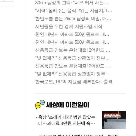
옥상 '쓰레기 테러' 범인 잡았는
데…과태료 3만원 처분에 숙박업
주 허탈