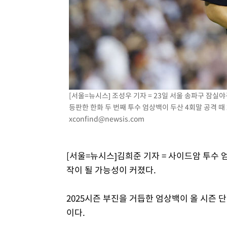
15분 전 >
[속보]코스닥, 800p 회복…0.26% 오른 801.67 마감
16분 전 >
[속보]코스피, 301.88포인트(4.58%) 내린 6296.38 마감
18분 전 >
[속보]원·달러 환율, 0.7원 내린 1423.8원 마감
58분 전 >
"여기 떨어졌다"…다누리, 스페이스X 로켓 달 충돌 흔적 포착
1시간 전 >
손흥민, 5경기 연속골 실패…LAFC는 승부차기 끝 과달라하라
3시간 전 >
내일까지 39도 '펄펄'…기상청 "태풍 지나며 폭염 잠시 꺾인
[서울=뉴시스] 조성우 기자 = 23일 서울 송파구 잠실야
등판한 한화 두 번째 투수 엄상백이 두산 4회말 공격 때 2
xconfind@newsis.com
[서울=뉴시스]김희준 기자 = 사이드암 투수
작이 될 가능성이 커졌다.
2025시즌 부진을 거듭한 엄상백이 올 시즌 
이다.