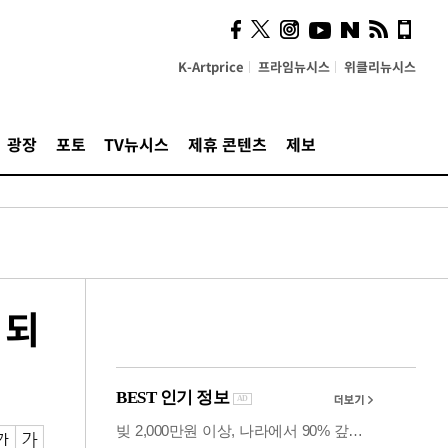
의견, 국토부·LH에 충실히
전달할 것"
K-Artprice
프라임뉴시스
위클리뉴시스
광장
포토
TV뉴시스
제휴 콘텐츠
제보
 되