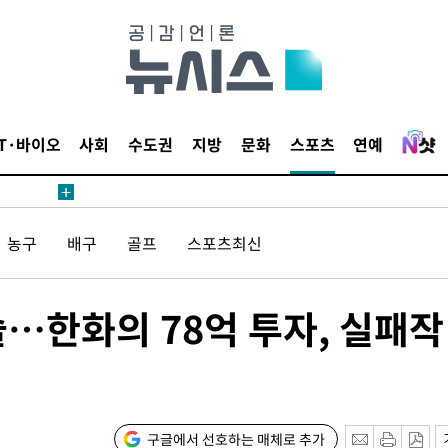
침 준수"
수수색
세 강화"
IT·바이오
사회
수도권
지방
문화
스포츠
연예
"
농구
배구
골프
스포츠최신
·당황'
…한화의 78억 투자, 실패작
혐의
구글에서 선호하는 매체로 추가