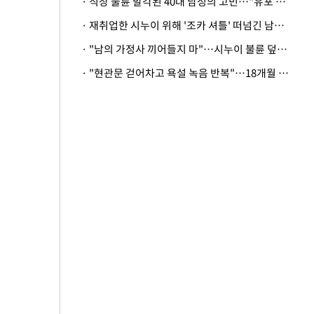
· 직장 불륜 발각된 40대 남성의 고민…"유포 동료 명예훼손·협박죄 고소 가능할까"
· 재취업한 시누이 위해 '조카 셔틀' 떠넘긴 남편…아내 "난 못한다"
· "남의 가정사 끼어들지 마"…시누이 불륜 덮으려는 남편에 억울한 아내
· "현관문 걷어차고 욕설 녹음 반복"…18개월 아기 키우는 집 뒤흔든 '앞집의 비극'