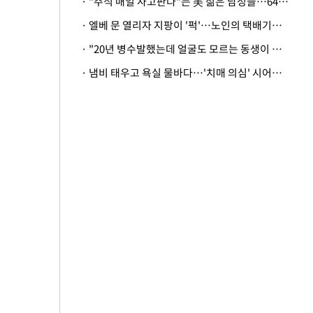
· "주식 매일 사고판다"는 美 젊은 남성들…64%가 "나는 인생의 패배자“
· 엘베 문 열리자 지팡이 '퍽'…노인의 택배기사 폭행 이유
· "20년 병수발했는데 얼굴도 모르는 동생이 유산 절반을"…배다른 형제 상속권 있을까
· 냄비 태우고 욕실 물바다…'치매 의심' 시어머니 검사 권유했다가 '날벼락'