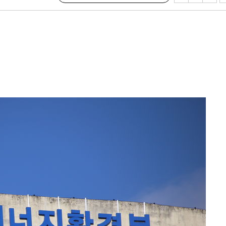
견
계속[다음
겠다"
겨드려 죄