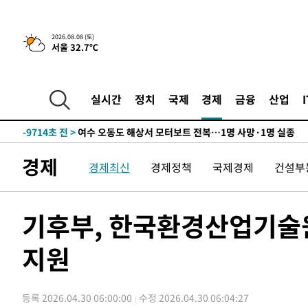
틀레티코 이적"
-26073초 전 >
수도권 40도 육박 '펄펄'…동해안 일부 지역엔 호의주의
-25042초 전 >
온열질환 사망자 3명 늘어…누적 환자 3000명 돌파
2026.08.08 (토)
서울 32.7℃
-18987초 전 >
강릉에 시간당 81.4㎜ 물폭탄…도로 잠기고 담벼락 붕괴
-15094초 전 >
백운산서 80년근 천종산삼 9뿌리 발견…감정가 1.3억원
-12804초 전 >
선재도서 해루질 나섰다 실종 60대, 닷새 만에 숨진 채 발
실시간
정치
국제
경제
금융
산업
-10338초 전 >
남자 농구, 나고야 아시안게임서 '홈팀' 일본과 한일전
-9714초 전 >
여수 오동도 해상서 모터보트 전복…1명 사망·1명 실종
-5941초 전 >
극한폭염 한풀 꺾이지만…'낮 최고 35도' 무더위, 열대야 
경제
경제최신
경제정책
국제경제
건설부
주 날씨]
-2959초 전 >
축구협회 "압수수색·성접대 논란 사과…쇄신의 기회로 삼
-1476초 전 >
[속보]'압수수색·성접대 논란' 축구협회 "실망과 걱정 안
송"
2시간 전 >
'최고 37도' 폭염 지속…강원동해안 최대 150㎜ 비
기후부, 한국환경산업기술
4시간 전 >
[속보]뉴욕증시 상승 마감…S&P 0.6% 나스닥 1.3%↑
지원
-27041초 전 >
낮 최고 35도 '무더위'…동해안 시간당 30㎜ '강한 비'[
-26311초 전 >
[속보]이강인 "감독님이 원하는 마음 느꼈고, 많은 트로피
틀레티코 이적"
-26093초 전 >
수도권 40도 육박 '펄펄'…동해안 일부 지역엔 호의주의
등록 2026.04.30 06:00:00
수정 2026.04.30 06:04:27
-25062초 전 >
온열질환 사망자 3명 늘어…누적 환자 3000명 돌파