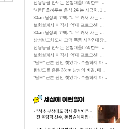
"척추 부상에도 검사 못 받아"…
전 올림픽 선수, 美봅슬레이협회
상대 소송