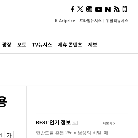
사이 해답 찾았죠"…알을
깨고 나온 '초자아'
K-Artprice
프라임뉴시스
위클리뉴시스
광장
포토
TV뉴시스
제휴 콘텐츠
제보
용