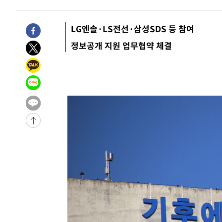
-19007초 전 >
강릉에 시간당 81.4㎜ 물폭탄…도로 잠기고 담벼락 붕괴
-15114초 전 >
백운산서 80년근 천종산삼 9뿌리 발견…감정가 1.3억원
LG엔솔·LS전선·삼성SDS 등 참여
-12824초 전 >
선재도서 해루질 나섰다 실종 60대, 닷새 만에 숨진 채 발
정보공개 지원 업무협약 체결
-10358초 전 >
남자 농구, 나고야 아시안게임서 '홈팀' 일본과 한일전
-9734초 전 >
여수 오동도 해상서 모터보트 전복…1명 사망·1명 실종
-5961초 전 >
극한폭염 한풀 꺾이지만…'낮 최고 35도' 무더위, 열대야 
주 날씨]
-2979초 전 >
축구협회 "압수수색·성접대 논란 사과…쇄신의 기회로 삼
-1496초 전 >
[속보]'압수수색·성접대 논란' 축구협회 "실망과 걱정 안
송"
2시간 전 >
'최고 37도' 폭염 지속…강원동해안 최대 150㎜ 비
4시간 전 >
[속보]뉴욕증시 상승 마감…S&P 0.6% 나스닥 1.3%↑