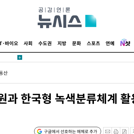
보
견
IT·바이오
사회
수도권
지방
문화
스포츠
연예
계속[다음
동산
겠다"
겨드려 죄
원과 한국형 녹색분류체계 활
내일날씨]
 원해 아
보
구글에서 선호하는 매체로 추가