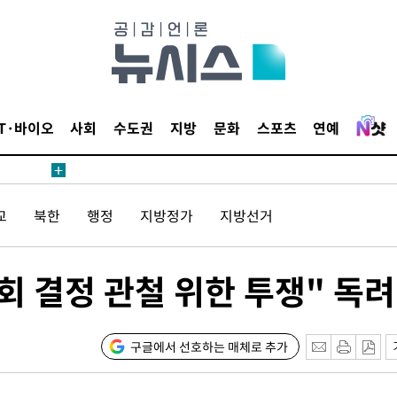
내일날씨]
 원해 아
IT·바이오
사회
수도권
지방
문화
스포츠
연예
보
교
북한
행정
지방정가
지방선거
견
대회 결정 관철 위한 투쟁" 독려
계속[다음
겠다"
구글에서 선호하는 매체로 추가
드려 죄송"