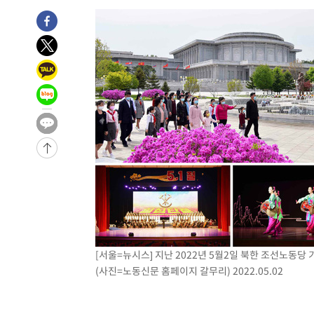
4시간 전 >
[속보]뉴욕증시 상승 마감…S&P 0.6% 나스닥 1.3%↑
-26282초 전 >
낮 최고 35도 '무더위'…동해안 시간당 30㎜ '강한 비'[
-25552초 전 >
[속보]이강인 "감독님이 원하는 마음 느꼈고, 많은 트로피
틀레티코 이적"
-25334초 전 >
수도권 40도 육박 '펄펄'…동해안 일부 지역엔 호의주의
-24303초 전 >
온열질환 사망자 3명 늘어…누적 환자 3000명 돌파
-18248초 전 >
강릉에 시간당 81.4㎜ 물폭탄…도로 잠기고 담벼락 붕괴
-14355초 전 >
백운산서 80년근 천종산삼 9뿌리 발견…감정가 1.3억원
-12065초 전 >
선재도서 해루질 나섰다 실종 60대, 닷새 만에 숨진 채 발
-9599초 전 >
남자 농구, 나고야 아시안게임서 '홈팀' 일본과 한일전
-8975초 전 >
여수 오동도 해상서 모터보트 전복…1명 사망·1명 실종
-5202초 전 >
극한폭염 한풀 꺾이지만…'낮 최고 35도' 무더위, 열대야 
주 날씨]
-2220초 전 >
축구협회 "압수수색·성접대 논란 사과…쇄신의 기회로 삼
-737초 전 >
[속보]'압수수색·성접대 논란' 축구협회 "실망과 걱정 안겨
[서울=뉴시스] 지난 2022년 5월2일 북한 조선노동당
(사진=노동신문 홈페이지 갈무리) 2022.05.02
2시간 전 >
'최고 37도' 폭염 지속…강원동해안 최대 150㎜ 비
4시간 전 >
[속보]뉴욕증시 상승 마감…S&P 0.6% 나스닥 1.3%↑