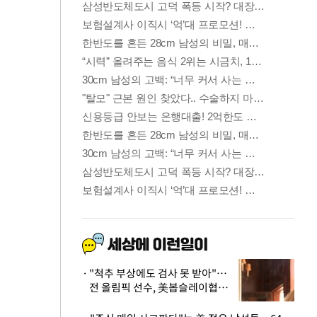
"척추 부상에도 검사 못 받아"…
전 올림픽 선수, 美봅슬레이협회
상대 소송