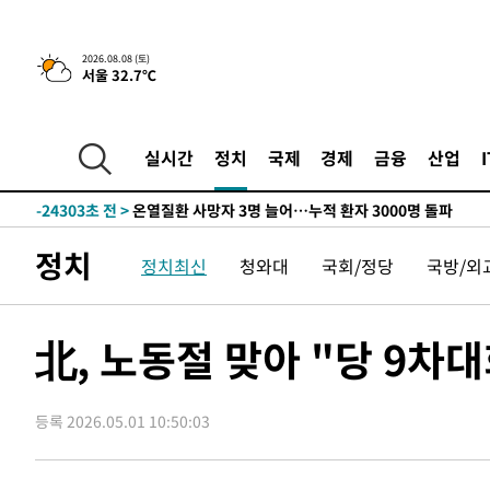
2026.08.08 (토)
서울 32.7℃
4시간 전 >
[속보]뉴욕증시 상승 마감…S&P 0.6% 나스닥 1.3%↑
-26282초 전 >
낮 최고 35도 '무더위'…동해안 시간당 30㎜ '강한 비'[
-25552초 전 >
[속보]이강인 "감독님이 원하는 마음 느꼈고, 많은 트로피
실시간
정치
국제
경제
금융
산업
틀레티코 이적"
-25334초 전 >
수도권 40도 육박 '펄펄'…동해안 일부 지역엔 호의주의
-24303초 전 >
온열질환 사망자 3명 늘어…누적 환자 3000명 돌파
-18248초 전 >
강릉에 시간당 81.4㎜ 물폭탄…도로 잠기고 담벼락 붕괴
정치
정치최신
청와대
국회/정당
국방/외
-14355초 전 >
백운산서 80년근 천종산삼 9뿌리 발견…감정가 1.3억원
-12065초 전 >
선재도서 해루질 나섰다 실종 60대, 닷새 만에 숨진 채 발
-9599초 전 >
남자 농구, 나고야 아시안게임서 '홈팀' 일본과 한일전
北, 노동절 맞아 "당 9차
-8975초 전 >
여수 오동도 해상서 모터보트 전복…1명 사망·1명 실종
-5202초 전 >
극한폭염 한풀 꺾이지만…'낮 최고 35도' 무더위, 열대야 
주 날씨]
등록 2026.05.01 10:50:03
-2220초 전 >
축구협회 "압수수색·성접대 논란 사과…쇄신의 기회로 삼
-737초 전 >
[속보]'압수수색·성접대 논란' 축구협회 "실망과 걱정 안겨
2시간 전 >
'최고 37도' 폭염 지속…강원동해안 최대 150㎜ 비