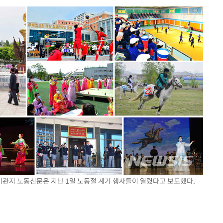
내일날씨]
 원해 아
보
견
계속[다음
겠다"
드려 죄송"
 기관지 노동신문은 지난 1일 노동절 계기 행사들이 열렸다고 보도했다.