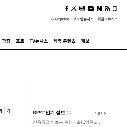
사이 해답 찾았죠"…알을
깨고 나온 '초자아'
K-Artprice
프라임뉴시스
위클리뉴시스
광장
포토
TV뉴시스
제휴 콘텐츠
제보