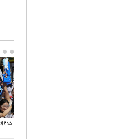
 바캉스
용산어린이정원 앞 즐비한 근조화환, 왜?
이번주 국회에는 