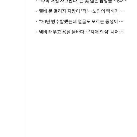
· "주식 매일 사고판다"는 美 젊은 남성들…64%가 "나는 인생의 패배자“
· 엘베 문 열리자 지팡이 '퍽'…노인의 택배기사 폭행 이유
· "20년 병수발했는데 얼굴도 모르는 동생이 유산 절반을"…배다른 형제 상속권 있을까
· 냄비 태우고 욕실 물바다…'치매 의심' 시어머니 검사 권유했다가 '날벼락'