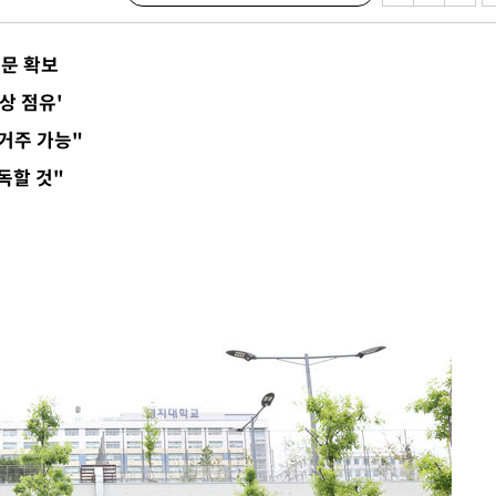
문 확보
상 점유'
·서미화·
 거주 가능"
1위… 정
독할 것"
鄭
위해 뛸
승리
내일날씨]
 원해 아