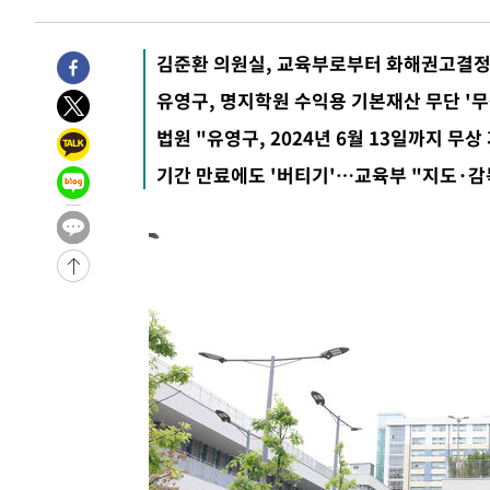
7시간 전 >
'최고 37도' 폭염 지속…강원동해안 최대 150㎜ 비
9시간 전 >
[속보]뉴욕증시 상승 마감…S&P 0.6% 나스닥 1.3%↑
김준환 의원실, 교육부로부터 화해권고결정
-27238초 전 >
이란 "호르무즈 재개방 합의 근접…美 배상 선행돼야"
유영구, 명지학원 수익용 기본재산 무단 '무
-18285초 전 >
[속보]與최고위원 제주·인천 순회경선…박선원·최민희
법원 "유영구, 2024년 6월 13일까지 무상
한민수·김용 순
-18238초 전 >
[속보]김민석, 與 전대 당원투표 누적 득표율 45.42%로 
기간 만료에도 '버티기'…교육부 "지도·감
청래 44.56%
-17520초 전 >
[속보]與 대표 경선 제주·인천 당원투표…金 47.75%·
42.08%·宋 10.17%
-17054초 전 >
이강인 "아틀레티코 이적 기뻐…등번호 7번 의미보단 팀 
것"
-16989초 전 >
[속보]與 당대표 경선, 제주·인천 권리당원 투표 김민석 
-10763초 전 >
낮 최고 35도 '무더위'…동해안 시간당 30㎜ '강한 비'[
-10033초 전 >
[속보]이강인 "감독님이 원하는 마음 느꼈고, 많은 트로피
틀레티코 이적"
-9815초 전 >
수도권 40도 육박 '펄펄'…동해안 일부 지역엔 호의주의보
-8784초 전 >
온열질환 사망자 3명 늘어…누적 환자 3000명 돌파
-2729초 전 >
강릉에 시간당 81.4㎜ 물폭탄…도로 잠기고 담벼락 붕괴
19분 전 >
백운산서 80년근 천종산삼 9뿌리 발견…감정가 1.3억원
57분 전 >
선재도서 해루질 나섰다 실종 60대, 닷새 만에 숨진 채 발견
1시간 전 >
남자 농구, 나고야 아시안게임서 '홈팀' 일본과 한일전