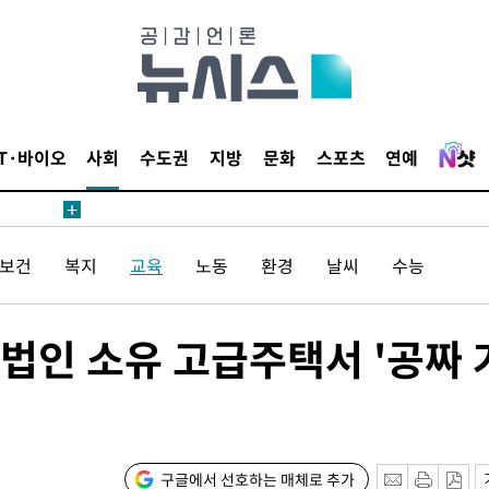
1위… 정
鄭
위해 뛸
승리
내일날씨]
IT·바이오
사회
수도권
지방
문화
스포츠
연예
 원해 아
/보건
복지
교육
노동
환경
날씨
수능
 법인 소유 고급주택서 '공짜 
속[다음주
다"
구글에서 선호하는 매체로 추가
려 죄송"