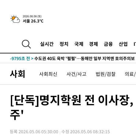
한민수·김용 순
-18218초 전 >
[속보]김민석, 與 전대 당원투표 누적 득표율 45.42%로 
청래 44.56%
-17500초 전 >
[속보]與 대표 경선 제주·인천 당원투표…金 47.75%·
2026.08.08 (토)
서울 26.3℃
42.08%·宋 10.17%
-17034초 전 >
이강인 "아틀레티코 이적 기뻐…등번호 7번 의미보단 팀 
것"
-16969초 전 >
[속보]與 당대표 경선, 제주·인천 권리당원 투표 김민석 
-10743초 전 >
낮 최고 35도 '무더위'…동해안 시간당 30㎜ '강한 비'[
실시간
정치
국제
경제
금융
산업
-10013초 전 >
[속보]이강인 "감독님이 원하는 마음 느꼈고, 많은 트로피
틀레티코 이적"
-9795초 전 >
수도권 40도 육박 '펄펄'…동해안 일부 지역엔 호의주의보
-8764초 전 >
온열질환 사망자 3명 늘어…누적 환자 3000명 돌파
사회
사회최신
사건/사고
법원/검찰
의료
-2709초 전 >
강릉에 시간당 81.4㎜ 물폭탄…도로 잠기고 담벼락 붕괴
19분 전 >
백운산서 80년근 천종산삼 9뿌리 발견…감정가 1.3억원
57분 전 >
선재도서 해루질 나섰다 실종 60대, 닷새 만에 숨진 채 발견
[단독]명지학원 전 이사장,
1시간 전 >
남자 농구, 나고야 아시안게임서 '홈팀' 일본과 한일전
주'
1시간 전 >
여수 오동도 해상서 모터보트 전복…1명 사망·1명 실종
2시간 전 >
극한폭염 한풀 꺾이지만…'낮 최고 35도' 무더위, 열대야 계
날씨]
3시간 전 >
축구협회 "압수수색·성접대 논란 사과…쇄신의 기회로 삼겠
등록 2026.05.06 05:30:00
수정 2026.05.06 08:32:15
4시간 전 >
[속보]'압수수색·성접대 논란' 축구협회 "실망과 걱정 안겨드