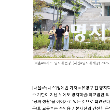
1시간 전 >
여수 오동도 해상서 모터보트 전복…1명 사망·1명 실종
2시간 전 >
극한폭염 한풀 꺾이지만…'낮 최고 35도' 무더위, 열대야 계
날씨]
3시간 전 >
축구협회 "압수수색·성접대 논란 사과…쇄신의 기회로 삼겠
4시간 전 >
[속보]'압수수색·성접대 논란' 축구협회 "실망과 걱정 안겨드
7시간 전 >
'최고 37도' 폭염 지속…강원동해안 최대 150㎜ 비
9시간 전 >
[속보]뉴욕증시 상승 마감…S&P 0.6% 나스닥 1.3%↑
[서울=뉴시스] 명지대 전경. (사진=명지대 제공) 2026.0
[서울=뉴시스]정예빈 기자 = 유영구 전 명지
주 기한이 지난 뒤에도 명지학원(학교법인)의
'공짜 생활'을 이어가고 있는 것으로 확인됐다
운데, 교육부는 수익용 기본재산의 건전한 운