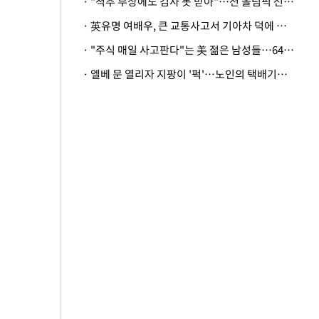
· "척추 부상에도 검사 못 받아"…전 올림픽 선수, 美봅슬레이협회 상대 소송
· 英유명 여배우, 큰 교통사고서 기아차 덕에 살았다
· "주식 매일 사고판다"는 美 젊은 남성들…64%가 "나는 인생의 패배자“
· 엘베 문 열리자 지팡이 '퍽'…노인의 택배기사 폭행 이유