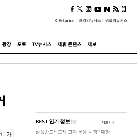
사이 해답 찾았죠"…알을
깨고 나온 '초자아'
K-Artprice
프라임뉴시스
위클리뉴시스
광장
포토
TV뉴시스
제휴 콘텐츠
제보
거