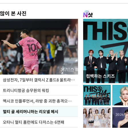
많이 본 사진
컴백하는 스키즈
입추 하루 앞둔 전남광
삼성전자, 7일부터 갤럭시 Z 폴드8 울트라·폴드8·플립8 출시
폭염
트리니티항공 승무원의 워킹
멕시코 인플루언서, 라방 중 괴한 총격으로 사망
멀티 골 세리머니하는 리오넬 메시
오타니 멀티 홈런에도 다저스는 6연패