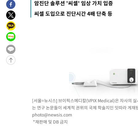
암진단 솔루션 '씨셀' 임상 가치 입증
1시간 전 >
[속보]경찰, '홍명보 선임 논란' 대한축구협회·축구회관 등 압수수
씨셀 도입으로 진단시간 4배 단축 등
-19143초 전 >
[속보]합참 "北 발사체는 단거리탄도미사일…감시·경계태세 
화"
-18891초 전 >
日방위성, 北이 동해로 쏜 발사체는 탄도미사일 가능성
-17321초 전 >
[속보] SKT, 에이닷 서비스 장애 발생…"원인 파악 중"
-16727초 전 >
[속보]합참 "북, 동해상으로 미상 발사체 발사"
-16123초 전 >
'낮 최고 39도' 불볕더위…한밤 열대야도 계속[내일날씨]
-16082초 전 >
[속보]7~9일 프로야구 3연전도 폭염 취소…11일 재개
-15744초 전 >
"韓 외환시장 개입 관측 배경엔 美의 대한국 무역적자 있어"
-15571초 전 >
'월드컵 탈락 후폭풍' 축구협회…초유의 압수수색에 '충격·당황
-15411초 전 >
서울 낮 37.9도, 올여름 최고치 경신…영등포 순간 '40도'
-14973초 전 >
[속보]종합특검, 대검 추가 압수수색…내란 중요임무종사 혐의
[서울=뉴시스] 브이픽스메디칼(VPIX Medical)은 자사의 
-11068초 전 >
[속보]코스닥, 800p 회복…0.26% 오른 801.67 마감
는 연구 논문들이 세계적 권위의 국제 학술지인 잇따라 게재됐다고
-10998초 전 >
[속보]코스피, 301.88포인트(4.58%) 내린 6296.38 마감
photo@newsis.com
-10863초 전 >
[속보]원·달러 환율, 0.7원 내린 1423.8원 마감
*재판매 및 DB 금지
-8462초 전 >
"여기 떨어졌다"…다누리, 스페이스X 로켓 달 충돌 흔적 포착
-5507초 전 >
손흥민, 5경기 연속골 실패…LAFC는 승부차기 끝 과달라하라 