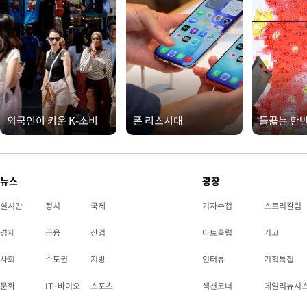
외국인이 키운 K-소비
폰 리스시대
들끓는 한
뉴스
광장
실시간
정치
국제
기자수첩
스토리칼럼
경제
금융
산업
아트클럽
기고
사회
수도권
지방
인터뷰
기획특집
문화
IT·바이오
스포츠
섹션코너
데일리뉴시