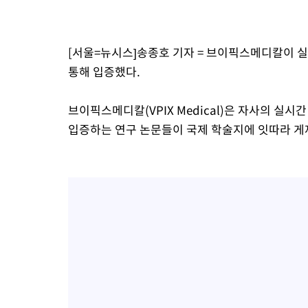
31분 전 >
내일까지 39도 '펄펄'…기상청 "태풍 지나며 폭염 잠시 꺾인다"
37분 전 >
트럼프, 한국계 진보 주지사 후보 맹공…"공산주의가 최대 위협"
[서울=뉴시스]송종호 기자 = 브이픽스메디칼이 
37분 전 >
"美간섭에 합의 지연"…트럼프, '이란 호르무즈 통제권' 수용할까
통해 입증했다.
1시간 전 >
[속보]산업장관 "李정부, 원전 반대 안해…안정 전력 위해 불가피"
1시간 전 >
[속보]경찰, '홍명보 선임 논란' 대한축구협회·축구회관 등 압수수
브이픽스메디칼(VPIX Medical)은 자사의 실시간
입증하는 연구 논문들이 국제 학술지에 잇따라 게