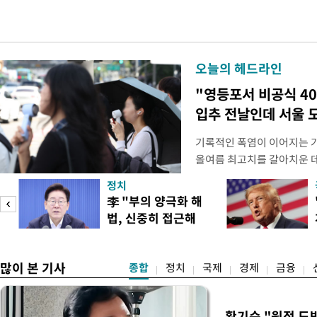
오늘의 헤드라인
"영등포서 비공식 4
입추 전날인데 서울 
기록적인 폭염이 이어지는 
올여름 최고치를 갈아치운 데
시15분 39.9도까지 치솟으
정치
청에 따르면 이날 오후 4시
李 "부의 양극화 해
관측(ASOS) 기준 37.9도
법, 신중히 접근해
했다. 관측 이래 역대 5위에
이
야"
많이 본 기사
종합
정치
국제
경제
금융
황기순 "원정 도