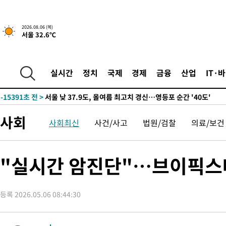
-16707초 전 >
[속보]합참 "북, 동해상으로 미상 발사체 발사"
-16103초 전 >
'낮 최고 39도' 불볕더위…한밤 열대야도 계속[내일날씨]
2026.08.06 (목)
서울 32.6℃
-16062초 전 >
[속보]7~9일 프로야구 3연전도 폭염 취소…11일 재개
-15724초 전 >
"韓 외환시장 개입 관측 배경엔 美의 대한국 무역적자 있어"
-15551초 전 >
'월드컵 탈락 후폭풍' 축구협회…초유의 압수수색에 '충격·당황
실시간
정치
국제
경제
금융
산업
IT·
-15391초 전 >
서울 낮 37.9도, 올여름 최고치 경신…영등포 순간 '40도'
-14953초 전 >
[속보]종합특검, 대검 추가 압수수색…내란 중요임무종사 혐의
-11048초 전 >
[속보]코스닥, 800p 회복…0.26% 오른 801.67 마감
사회
사회최신
사건/사고
법원/검찰
의료/보건
-10978초 전 >
[속보]코스피, 301.88포인트(4.58%) 내린 6296.38 마감
-10843초 전 >
[속보]원·달러 환율, 0.7원 내린 1423.8원 마감
-8442초 전 >
"여기 떨어졌다"…다누리, 스페이스X 로켓 달 충돌 흔적 포착
"실시간 암진단"…브이픽스
-5487초 전 >
손흥민, 5경기 연속골 실패…LAFC는 승부차기 끝 과달라하라 
31분 전 >
내일까지 39도 '펄펄'…기상청 "태풍 지나며 폭염 잠시 꺾인다"
등록 2026.05.06 08:44:30
37분 전 >
트럼프, 한국계 진보 주지사 후보 맹공…"공산주의가 최대 위협"
38분 전 >
"美간섭에 합의 지연"…트럼프, '이란 호르무즈 통제권' 수용할까
1시간 전 >
[속보]산업장관 "李정부, 원전 반대 안해…안정 전력 위해 불가피"