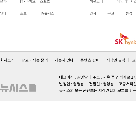
문화
IT·바이오
스포츠
섹션코너
데일리뉴시
연예
포토
TV뉴시스
인사
부고
동정
회사소개
광고 · 제휴 문의
제휴사 안내
콘텐츠 판매
저작권 규약
고
대표이사 : 염영남
주소 : 서울 중구 퇴계로 1
발행인 : 염영남
편집인 : 염영남
고충처리인
뉴시스의 모든 콘텐츠는 저작권법의 보호를 받는 바, 무