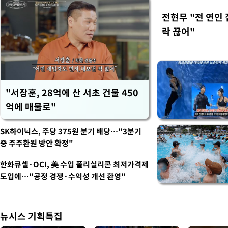
전현무 "전 연인
락 끊어"
"서장훈, 28억에 산 서초 건물 450
억에 매물로"
SK하이닉스, 주당 375원 분기 배당…"3분기
중 주주환원 방안 확정"
한화큐셀·OCI, 美 수입 폴리실리콘 최저가격제
도입에…"공정 경쟁·수익성 개선 환영"
뉴시스 기획특집