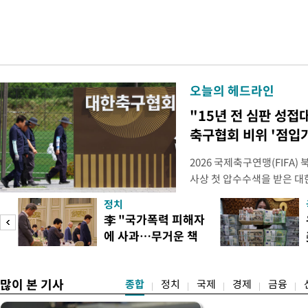
오늘의 헤드라인
"15년 전 심판 성접
축구협회 비위 '점입
2026 국제축구연맹(FIFA
사상 첫 압수수색을 받은 
거지면서 그야말로 쑥대밭이 
정치
심판 성 접대 파문까지 파
李 "국가폭력 피해자
돌이킬 수 없는 지경까지 이르
에 사과…무거운 책
홍명보 전 감독을 국가대표
도
임감"
많이 본 기사
종합
정치
국제
경제
금융