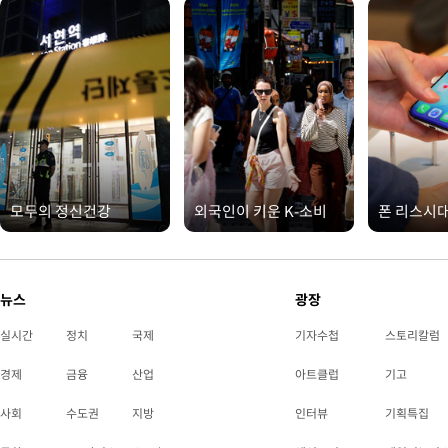
모두의 정신건강
외국인이 키운 K-소비
폰 리스시
뉴스
광장
실시간
정치
국제
기자수첩
스토리칼럼
경제
금융
산업
아트클럽
기고
사회
수도권
지방
인터뷰
기획특집