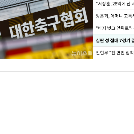
"서장훈, 28억에 산
방은희, 어머니 고독사
"바지 벗고 앞뒤로"
심판 성 접대 7경기 
전현무 "전 연인 집