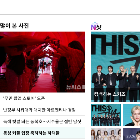
많이 본 사진
컴백하는 스키즈
지석천 뒤덮은 개구리
'무민 팝업 스토어' 오픈
반정부 시위대와 대치한 아르헨티나 경찰
녹색 빛깔 띄는 동복호…저수율은 절반 남짓
동성 커플 입장 축하하는 하객들