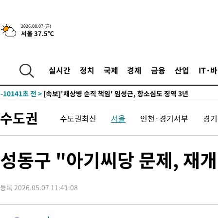
-23432초 전 >
[속보]종합특검, '계엄 수용공간 확보' 신용해 前교정본부장 기
-22305초 전 >
외신들도 주목한 韓축구 파문…"국민적 공분에 수사 재개"
2026.08.07 (금)
서울 37.5℃
-22276초 전 >
11시간 압수수색에 성접대 파문까지…'쑥대밭' 된 축구협회
-21298초 전 >
[속보]규제합리화위원회 부위원장에 김태유 서울대 공대 교수
병태 후임
-17656초 전 >
[속보]국힘 윤리위, '돌려차기 발언' 진종오·서범수 징계 절차 
실시간
정치
국제
경제
금융
산업
IT·
-12981초 전 >
[속보] 7월 중국 수출 23.9%↑ 수입 27.5%↑…무역총액
25.3%↑
-10141초 전 >
[속보]'채상병 순직 책임' 임성근, 항소심도 징역 3년
-10007초 전 >
[속보]종합특검, '관저이전 봐주기 감사' 유병호 구속기소
수도권
수도권최신
서울
인천·경기서부
경기
-6607초 전 >
민주 콩고 에볼라환자 4천명 돌파, 4053명 발생 1850명 사망
-5857초 전 >
[속보]'300억원대 사기 혐의' 차가원 대표 구속 송치
-5051초 전 >
"미 전국적 살모네라 식중독 원인은 멕시코산 할라피뇨"-- CDC
성동구 "아기씨당 문제, 재
-3564초 전 >
[속보]경찰·노동부, HL만도 평택사업장 끼임 사망 관련 압수수
-3445초 전 >
[속보]합수본, '투표율 허위 입력' 중앙·서울·경기도 선관위 등 
압수수색
등록 2026.05.07 11:41:08
-30717초 전 >
SK하이닉스, 용인·청주 팹에 54조 투자…"AI 메모리 수요 선
응"
-27573초 전 >
여자배구 이재영·이다영 자매, 아제르바이잔 투란VC 입단
-26826초 전 >
외국인 심판 성 접대 7경기 들여다보니…한국 축구 '5승 2무'