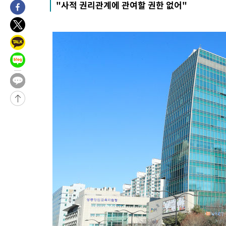
"사적 권리관계에 관여할 권한 없어"
-26560초 전 >
[속보]코스닥, 2.86포인트(0.36%) 내린 798.81마감
-26513초 전 >
[속보]코스피, 6200선 약보합…0.60% 내린 6258.77에 마쳐
-26493초 전 >
[속보]원·달러 환율, 7.7원 내린 1416.1원 마감
-26382초 전 >
[속보] 노원서 40.1도 관측…서울, 2018년 이후 첫 40도
-23472초 전 >
[속보]종합특검, '계엄 수용공간 확보' 신용해 前교정본부장 기
-22345초 전 >
외신들도 주목한 韓축구 파문…"국민적 공분에 수사 재개"
-22316초 전 >
11시간 압수수색에 성접대 파문까지…'쑥대밭' 된 축구협회
-21338초 전 >
[속보]규제합리화위원회 부위원장에 김태유 서울대 공대 교수
병태 후임
-17696초 전 >
[속보]국힘 윤리위, '돌려차기 발언' 진종오·서범수 징계 절차 
-13021초 전 >
[속보] 7월 중국 수출 23.9%↑ 수입 27.5%↑…무역총액
25.3%↑
-10181초 전 >
[속보]'채상병 순직 책임' 임성근, 항소심도 징역 3년
-10047초 전 >
[속보]종합특검, '관저이전 봐주기 감사' 유병호 구속기소
-6647초 전 >
민주 콩고 에볼라환자 4천명 돌파, 4053명 발생 1850명 사망
-5897초 전 >
[속보]'300억원대 사기 혐의' 차가원 대표 구속 송치
-5091초 전 >
"미 전국적 살모네라 식중독 원인은 멕시코산 할라피뇨"-- CDC
-3604초 전 >
[속보]경찰·노동부, HL만도 평택사업장 끼임 사망 관련 압수수