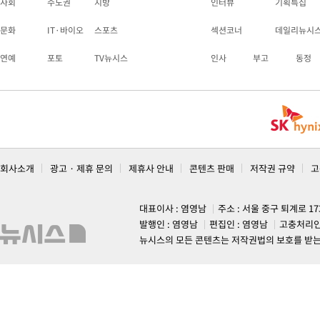
사회
수도권
지방
인터뷰
기획특집
문화
IT·바이오
스포츠
섹션코너
데일리뉴시
연예
포토
TV뉴시스
인사
부고
동정
회사소개
광고 · 제휴 문의
제휴사 안내
콘텐츠 판매
저작권 규약
고
대표이사 : 염영남
주소 : 서울 중구 퇴계로 1
발행인 : 염영남
편집인 : 염영남
고충처리인
뉴시스의 모든 콘텐츠는 저작권법의 보호를 받는 바, 무