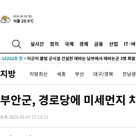
-10378초 전 >
“美 이란전 무기 소진…북한과 분쟁시 주한 미군 취약해질 수 
2026.08.09 (일)
서울 29.9℃
-24979초 전 >
'여긴 20도, 저긴 50도'…열화상 카메라로 본 폭염 저감시설 '
차'
-24450초 전 >
콜롬비아 신임 우파 대통령 취임 하루만에 차량폭탄 폭발 사건
-18044초 전 >
튀르키예 외무장관, "메카 3국 방위협정은 이란이 목표 아냐 "
실시간
정치
국제
경제
금융
산업
IT·
-15252초 전 >
이군이 불법 군시설 건설한 레바논 남부에서 레바논군 3명 폭
부상
-12370초 전 >
[속보]美중부 사령관, 이스라엘 긴급방문 다중화된 전선 상황 
-10434초 전 >
美 국방부, 켄달 전 공군장관 보안허가 취소…“에어포스원 기
지방
지방최신
세종
부산
대구/경북
전남광
보, 언론 누출”
-10403초 전 >
‘축구의 신’ 아르헨티나 축구 선수 메시의 부친 지병 별세
-10378초 전 >
“美 이란전 무기 소진…북한과 분쟁시 주한 미군 취약해질 수 
-24979초 전 >
'여긴 20도, 저긴 50도'…열화상 카메라로 본 폭염 저감시설 '
부안군, 경로당에 미세먼지 차
차'
-24450초 전 >
콜롬비아 신임 우파 대통령 취임 하루만에 차량폭탄 폭발 사건
-18044초 전 >
튀르키예 외무장관, "메카 3국 방위협정은 이란이 목표 아냐 "
등록 2026.05.07 17:15:11
-15252초 전 >
이군이 불법 군시설 건설한 레바논 남부에서 레바논군 3명 폭
부상
-12370초 전 >
[속보]美중부 사령관, 이스라엘 긴급방문 다중화된 전선 상황 
-10434초 전 >
美 국방부, 켄달 전 공군장관 보안허가 취소…“에어포스원 기