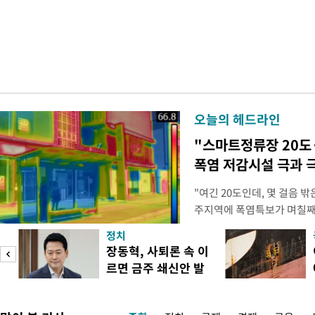
오늘의 헤드라인
"스마트정류장 20도
폭염 저감시설 극과 극
"여긴 20도인데, 몇 걸음 
주지역에 폭염특보가 며칠째 
주 북구 용봉동 패션의거리 
정치
기도 전인 이른 시각부터 열
장동혁, 사퇴론 속 이
통 샛노랗거나 새빨갛게 물들
르면 금주 쇄신안 발
른색, 온도가 높을수록 붉은
표