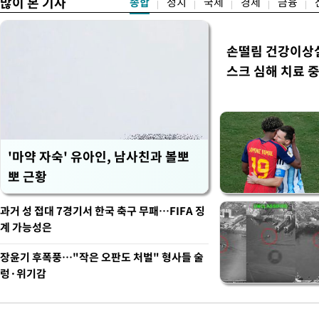
많이 본 기사
종합
정치
국제
경제
금융
손떨림 건강이상
스크 심해 치료 중
'마약 자숙' 유아인, 남사친과 볼뽀
뽀 근황
과거 성 접대 7경기서 한국 축구 무패…FIFA 징
계 가능성은
장윤기 후폭풍…"작은 오판도 처벌" 형사들 술
렁·위기감