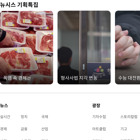
뉴시스 기획특집
폭염 속 경제는
형사사법 지각 변동
수능 대전
뉴스
광장
실시간
정치
국제
기자수첩
스토리칼럼
경제
금융
산업
아트클럽
기고