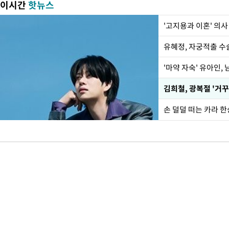
이시간
핫뉴스
'고지용과 이혼' 의사
유혜정, 자궁적출 수
'마약 자숙' 유아인,
손 덜덜 떠는 카라 