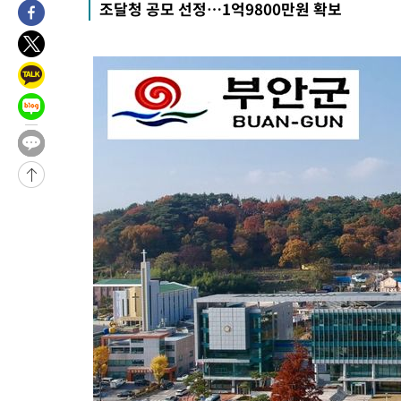
조달청 공모 선정…1억9800만원 확보
보, 언론 누출”
-10403초 전 >
‘축구의 신’ 아르헨티나 축구 선수 메시의 부친 지병 별세
-10378초 전 >
“美 이란전 무기 소진…북한과 분쟁시 주한 미군 취약해질 수 